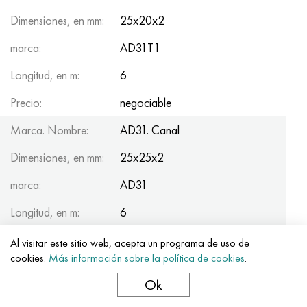
Dimensiones, en mm:
25x20x2
marca:
AD31T1
Longitud, en m:
6
Precio:
negociable
Marca. Nombre:
AD31. Canal
Dimensiones, en mm:
25x25x2
marca:
AD31
Longitud, en m:
6
Precio:
negociable
Al visitar este sitio web, acepta un programa de uso de
cookies.
Más información sobre la política de cookies
.
Marca. Nombre:
AD31. Canal
Ok
Dimensiones, en mm:
40x25x1.5