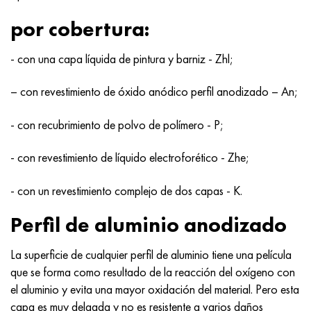
Hastelloy C-276
40XFA, 1.7223, AISI 4142
por cobertura:
Hastelloy C2000
45X, 45h, 1.7035
- con una capa líquida de pintura y barniz - Zhl;
Hastelloy 3
45HN2MFA, k2425, 45hnmf
– con revestimiento de óxido anódico perfil anodizado – An;
Hastelloy x
A40G, 44smn28, 1.0762, 46s20
- con recubrimiento de polvo de polímero - P;
udimet 500
- con revestimiento de líquido electroforético - Zhe;
udimet 720
- con un revestimiento complejo de dos capas - K.
Perfil de aluminio anodizado
La superficie de cualquier perfil de aluminio tiene una película
que se forma como resultado de la reacción del oxígeno con
el aluminio y evita una mayor oxidación del material. Pero esta
capa es muy delgada y no es resistente a varios daños