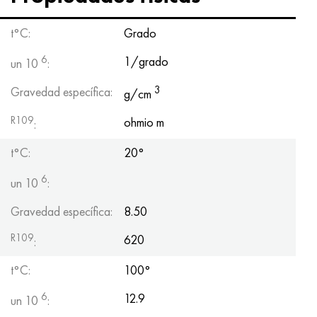
Hastelloy C-276
40XFA, 1.7223, AISI 4142
t°C:
Grado
Hastelloy C2000
45X, 45h, 1.7035
6
1/grado
un 10
:
Hastelloy 3
45HN2MFA, k2425, 45hnmf
3
Gravedad específica:
g/cm
Hastelloy x
A40G, 44smn28, 1.0762, 46s20
R109
ohmio m
:
udimet 500
t°C:
20°
6
un 10
:
udimet 720
Gravedad específica:
8.50
R109
620
:
t°C:
100°
6
12.9
un 10
: