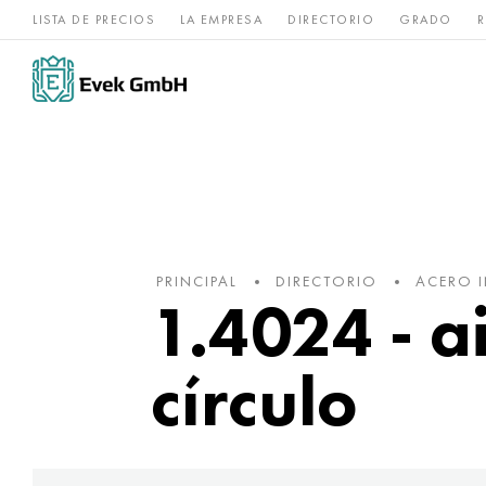
LISTA DE PRECIOS
LA EMPRESA
DIRECTORIO
GRADO
R
Aleaciones de
acero
Titanio
níquel
inoxidable
PRINCIPAL
DIRECTORIO
ACERO 
1.4024 - a
círculo