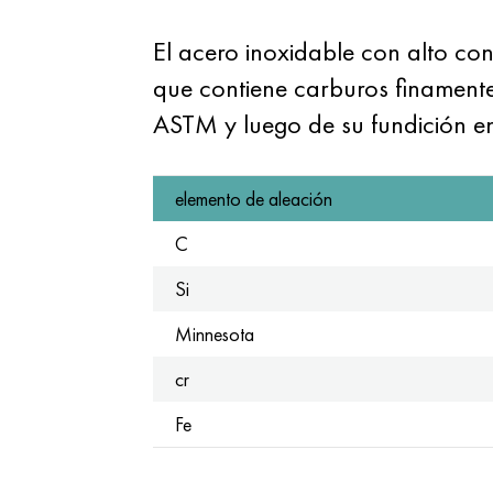
El acero inoxidable con alto co
que contiene carburos finamente
ASTM y luego de su fundición en 
elemento de aleación
C
Si
Minnesota
cr
Fe