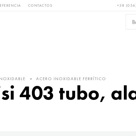
EFERENCIA
CONTACTOS
+38 (056
Raro y
Bronce, cobre,
Metale
refractario
latón
ferroso
INOXIDABLE
ACERO INOXIDABLE FERRÍTICO
isi 403 tubo, a