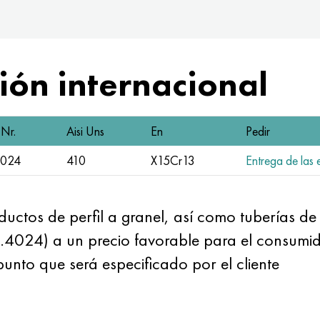
ón internacional
Nr.
Aisi Uns
En
Pedir
4024
410
X15Cr13
Entrega de las e
tos de perfil a granel, así como tuberías de v
1.4024) a un precio favorable para el consumi
unto que será especificado por el cliente