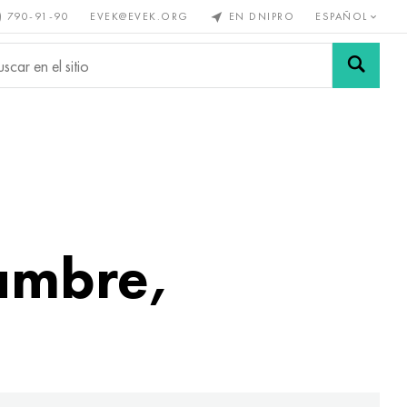
) 790-91-90
EVEK@EVEK.ORG
EN DNIPRO
ESPAÑOL
s no
Aleación de
Mallas y
s
acero
conexiones
lambre,