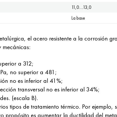
11,0…13,0
La base
alúrgica, el acero resistente a la corrosión gr
 y mecánicas:
uperior a 312;
MPa, no superior a 481;
sión no es inferior al 41%;
sección transversal no es inferior al 34%;
des. (escala B).
arios tipos de tratamiento térmico. Por ejemplo,
 propósito es aumentar la ductilidad del meta