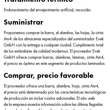
MP159
56DGNH
HN73MBTYu
5B
1.4567 - AISI 304Cu
15X16H2AM
30X, AISI 5130, 30h
Endurecimiento del envejecimiento artificial, recocido.
multimetro n155
68NKhVKTYu
XN70YU
TL5
1.4570-aisi303Cu
18X11MNFB
30hgs, 30hgs
Suministrar
Nicrofer 5923 hMo
79NM, Lupa 7904
HN75MBTYu
A LAS 6
1.4574 - Aleación PH 15-7 Mo®
18X12VMBFR
30hgsa, 30hgsa
Proponemos comprar la barra, el alambre, las hojas, la cinta
Am4: de los almacenes especializados del suministrador Evek
Nicrofer 6030
80NM
XN75TBYu
TS-6
1.4580 - AISI 316Cb
20X12VNMF
30hgsn2a, 30hgsna
GmbH con la entrega a cualquier ciudad. Cumplimiento total
de los estándares de calidad modernos. El proveedor Evek
Nitronik 40
80NMV-VI
XN77TYu
14 titanio
1.4597 - AISI 204Cu
20Х3FMI
30xn2ma, 30CrNiMo8
GmbH ofrece comprar barras, alambres, láminas, cinta Am4,
el precio es óptimo en este segmento de productos laminados.
Nitronik 50
80NHS
XN77TYUR
SP-17
Aleación 28 - 1.4563
21NKMT
30хн3а, 31nicr14
Comprar, precio favorable
Nitrónico 60
81HMA
ХН78Т
40 titanio
Aleación 31 - 1.4562
37X12N8G8MFB
34khn3ma, 36NiCrMo16, 35NiCrMo16
El proveedor ofrece una barra, alambre, hoja, cinta Am4,
Nitronik 75
Tipos de aleaciones de precisión
HN80TBY
Aleación 254smo® - 1.4547
40X10X2M
35hgs, 35hgs
el precio está determinado por las características tecnológicas
de producción sin incluir costos adicionales. El sitio web
Nimonic 80a
termobimetales
N65M, EP982
Aleación 926 - 1.4529
40Х9С2
35hgsa, 35hgsa
de la empresa muestra información sobre las últimas llegadas