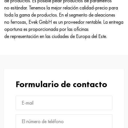
de productos. Es posible pedir productos de parámetros
Nimónico 90
tubo de precisión
H70MFV
AM-350 - ams 5548
45Х14Н14В2М
ac35g2, 36smnpb14, 1.0765
no estándar. Tenemos la mejor relación calidad-precio para
toda la gama de productos. En el segmento de aleaciones
Nimónico 263
AM-355 - ams 5547
50X14MF
38x2n2ma, 34CrNiMo6, 40NiCrMo7
no ferrosas, Evek GmbH es un proveedor rentable. La entrega
oportuna es proporcionada por las oficinas
Haynes 25
Custom 450® - uns S45000
65X13
40hn2ma, 34CrNiMo4, 36hnm
de representación en las ciudades de Europa del Este.
Haynes 188
Ascoloy griego 418
90X18MF
38hs, 37hs
Haynes 230
Tubería resistente a la corrosión
95X18
38XA, 37Cr4, AISI 5135
Hastelloy b2
38HN3MFA, 35nicrmov12-5
Formulario de contacto
Hastelloy b3
40G, 40Mn4, AISI 1035
hastelloy c4
38XM, 42CrMo4, AISI 1.7225
hastelloy c22
40ХН, 36NiCr6, AISI 3135