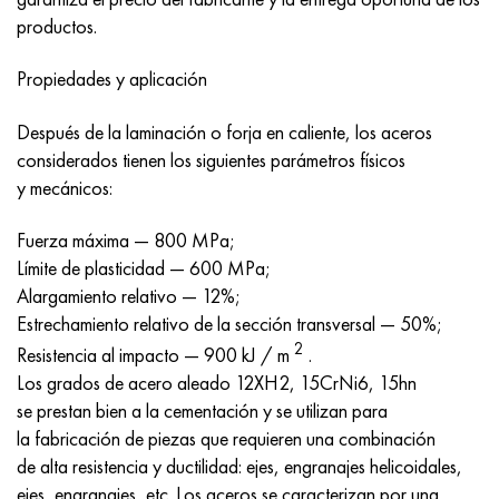
Nimónico 90
tubo de precisión
H70MFV
AM-350 - ams 5548
45Х14Н14В2М
ac35g2, 36smnpb14, 1.0765
productos.
Nimónico 263
AM-355 - ams 5547
50X14MF
38x2n2ma, 34CrNiMo6, 40NiCrMo7
Propiedades y aplicación
Haynes 25
Custom 450® - uns S45000
65X13
40hn2ma, 34CrNiMo4, 36hnm
Después de la laminación o forja en caliente, los aceros
considerados tienen los siguientes parámetros físicos
Haynes 188
Ascoloy griego 418
90X18MF
38hs, 37hs
y mecánicos:
Haynes 230
Tubería resistente a la corrosión
95X18
38XA, 37Cr4, AISI 5135
Fuerza máxima — 800 MPa;
Límite de plasticidad — 600 MPa;
Hastelloy b2
38HN3MFA, 35nicrmov12-5
Alargamiento relativo — 12%;
Estrechamiento relativo de la sección transversal — 50%;
Hastelloy b3
40G, 40Mn4, AISI 1035
2
Resistencia al impacto — 900 kJ / m
.
Los grados de acero aleado 12ХН2, 15CrNi6, 15hn
hastelloy c4
38XM, 42CrMo4, AISI 1.7225
se prestan bien a la cementación y se utilizan para
la fabricación de piezas que requieren una combinación
hastelloy c22
40ХН, 36NiCr6, AISI 3135
de alta resistencia y ductilidad: ejes, engranajes helicoidales,
ejes, engranajes, etc. Los aceros se caracterizan por una