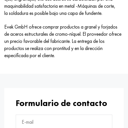
Hastelloy C-276
40XFA, 1.7223, AISI 4142
maquinabilidad satisfactoria en metal -Máquinas de corte,
la soldadura es posible bajo una capa de fundente.
Hastelloy C2000
45X, 45h, 1.7035
Evek GmbH ofrece comprar productos a granel y forjados
Hastelloy 3
45HN2MFA, k2425, 45hnmf
de aceros estructurales de cromo-níquel. El proveedor ofrece
un precio favorable del fabricante. La entrega de los
Hastelloy x
A40G, 44smn28, 1.0762, 46s20
productos se realiza con prontitud y en la dirección
especificada por el cliente.
udimet 500
udimet 720
Formulario de contacto