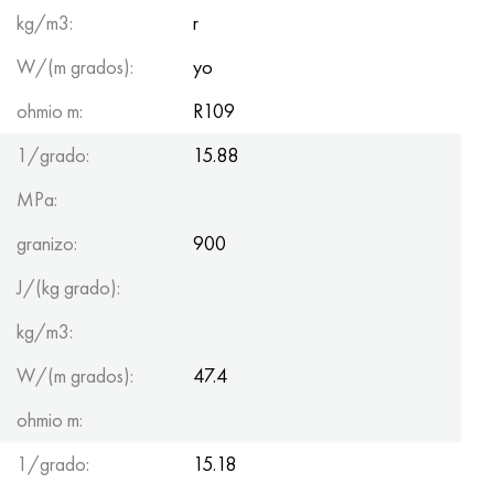
Hastelloy C-276
40XFA, 1.7223, AISI 4142
kg/m3:
r
W/(m grados):
yo
Hastelloy C2000
45X, 45h, 1.7035
ohmio m:
R109
Hastelloy 3
45HN2MFA, k2425, 45hnmf
1/grado:
15.88
Hastelloy x
A40G, 44smn28, 1.0762, 46s20
MPa:
udimet 500
granizo:
900
J/(kg grado):
udimet 720
kg/m3:
W/(m grados):
47.4
ohmio m:
1/grado:
15.18