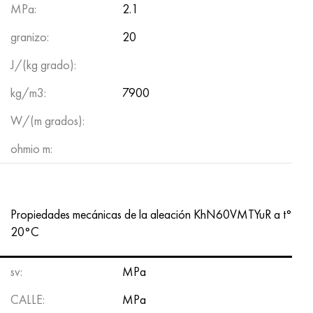
MPa:
2.1
granizo:
20
J/(kg grado):
kg/m3:
7900
W/(m grados):
ohmio m:
Propiedades mecánicas de la aleación KhN60VMTYuR a t°
20°С
sv:
MPa
CALLE:
MPa