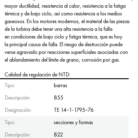
Incotherm
47ND
HN62VMYUT
VT-35
1.4466 - AISI 310MoLn
10X17H13M3T
2,0872, CuNi10Fe1Mn, Cw352h
latón rojo
45G2, 45g2, AISI 1144
Р6М5, 1.3343, hs6-5-2, sw7m
mayor ductilidad, resistencia al calor, resistencia a la fatiga
térmica y de bajo ciclo, así como resistencia a los medios
incotest
47НХР
HN62MVKYU
PT-1M
Aleación Al6xn
10X18N18Yu4D
Bronce aluminio silicio
C84400, CuSn2ZnPb
Aleación de acero estructural
Р6М5К5, 1.3243, hs6-5-2-5
gaseosos. En los motores modernos, el material de las piezas
de la turbina debe tener una alta resistencia a la falla
Jette M152
49KF
HN63MB
PT-3V
15-7Ph® - 1.4532
11X11N2V2MF
CW301G, C64200
C83600, CuSn5ZnPb
10g2, 10g2, AISI 1513
R6M5F3, 1.3344, hs6-5-3
en condiciones de bajo ciclo y fatiga térmica, que es hoy
la principal causa de falla. El riesgo de destrucción puede
Cobalto 6B
49K2F, 49K2FA-VI
XN65VM
PT-7M
PH 13-8 meses - 1.4534
12Х18Н9Т
bronce de silicio
12X2H4A, 15NiCr13, 1.5752
9М4К8,1.3207
verse agravado por reacciones superficiales asociadas con
el ablandamiento del límite de grano, corrosión por gas.
maraging 250
Aleación 50N
KhN65VMTYu
2B
1.4542 - 17-4Ph®
13X11N2V2MF
C65500, CuAl11Fe3
AC14, 11SMnPb30
R12F3, 1.3318, sw12
Calidad de regulación de NTD:
René 41
Aleación 50NP
KhN67MVTYu
SPT-2 sv
Custom 455® - 1.4543 - uns s45500
15x11mf
C65620, CuSi3Fe2Zn3
20G, 20mn5
P18, 1,3355, hs18-0-1, sw18
Tipo:
barras
Maraging 300
50NHS
KhN68VKTYU
A LAS 3
1.4545 - 15-5Ph®
15х12vnmf
C65100, CuSi1.5
20XH3A, AISI 4320, 20hn3a
Acero carbono
Descripción:
B55
Designación:
TE 14−1-1795−76
Maraging 350
Aleación 52N
KhN68VMTYUK-vd
3M
1.4548 - 17-4Ph®
15Х12Н2MVFAB
Bronce estaño-plomo
20HM, 24CrMo5, 20hm
10,1.1645, C105W1
Tipo:
secciones y formas
MP35N
52K12F
KhN70VMTYu
TL3
1.4550 - AISI 347
15X16K5N2MVFAB
c92200, CuSn6Zn4Pb2
25KhGM, 20CrMo5, 1.7264
11G12, 110G13L, X120Mn12
Descripción:
B22