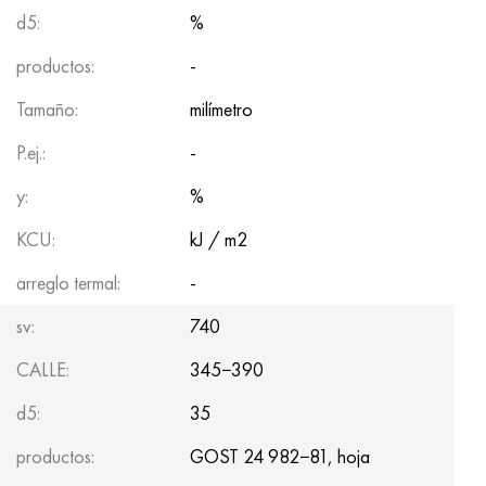
d5:
%
productos:
-
Tamaño:
milímetro
P.ej.:
-
y:
%
KCU:
kJ / m2
arreglo termal:
-
sv:
740
CALLE:
345−390
d5:
35
productos:
GOST 24 982−81, hoja