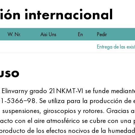
ón internacional
W. Nr.
Aisi Uns
En
Pedir
Entrega de las exis
uso
co Elinvarny grado 21NKMT-VI se funde mediant
-5366−98. Se utiliza para la producción de el
suspensiones, giroscopios y rotores. Gracias a
ntacto con el aire atmosférico se cubre con una
producto de los efectos nocivos de la humedad 