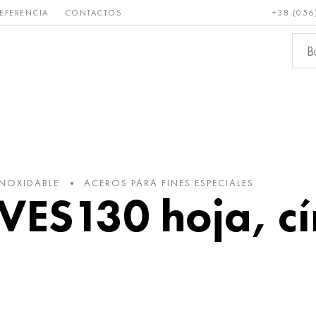
EFERENCIA
CONTACTOS
+38 (056
Raro y
Bronce, cobre,
Metale
refractario
latón
ferroso
INOXIDABLE
ACEROS PARA FINES ESPECIALES
ES130 hoja, cí