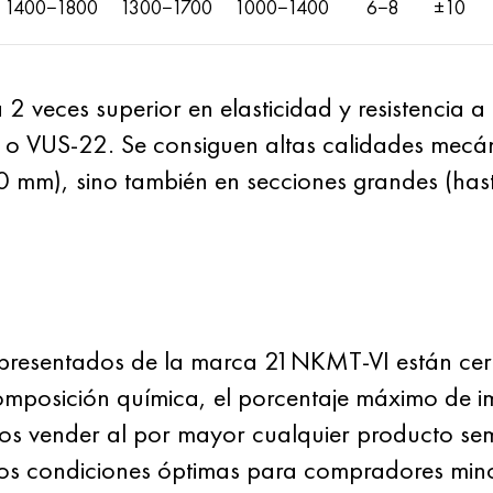
1400−1800
1300−1700
1000−1400
6−8
±10
 veces superior en elasticidad y resistencia a 
o VUS-22. Se consiguen altas calidades mecáni
0 mm), sino también en secciones grandes (has
presentados de la marca 21NKMT-VI están cer
composición química, el porcentaje máximo de 
os vender al por mayor cualquier producto s
s condiciones óptimas para compradores minori