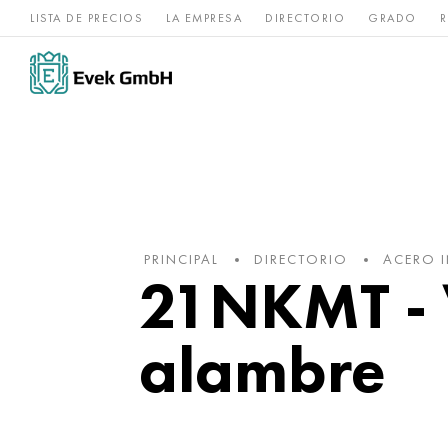
LISTA DE PRECIOS
LA EMPRESA
DIRECTORIO
GRADO
R
Aleaciones de
acero
Titanio
níquel
inoxidable
PRINCIPAL
DIRECTORIO
ACERO 
21NKMT - V
alambre