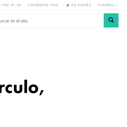
) 790-91-90
EVEK@EVEK.ORG
EN DNIPRO
ESPAÑOL
s no
Aleación de
Mallas y
s
acero
conexiones
rculo,