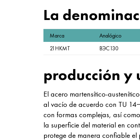
La denominaci
Marca
Analógico
21НКМТ
ВЭС130
producción y 
El acero martensítico-austeníti
al vacío de acuerdo con TU 14−1
con formas complejas, así como 
la superficie del material en co
protege de manera confiable el 