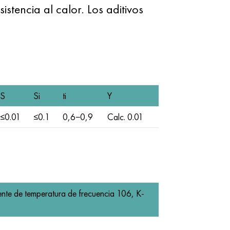
istencia al calor. Los aditivos
S
Si
ti
Y
≤0.01
≤0.1
0,6−0,9
Calc. 0.01
ente de temperatura de frecuencia 106, K-