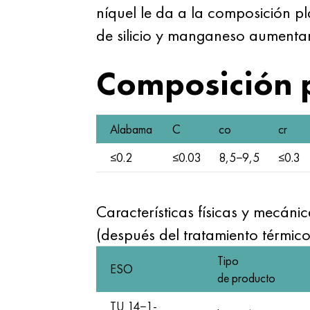
níquel le da a la composición pla
de silicio y manganeso aumentan
Composición 
Alabama
C
co
cr
≤0.2
≤0.03
8,5−9,5
≤0.3
Características físicas y mecáni
(después del tratamiento térmico
Tipo
ESO
de producto
TU 14−1-