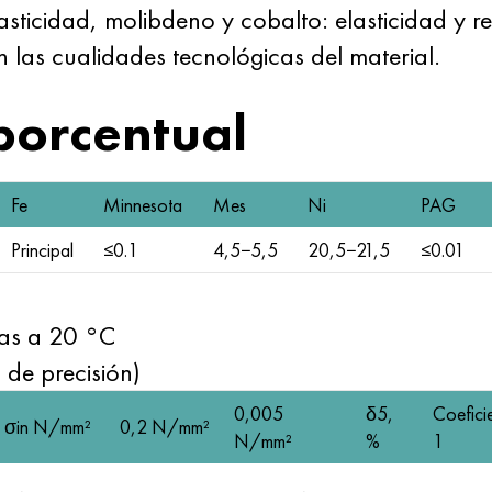
sticidad, molibdeno y cobalto: elasticidad y res
 las cualidades tecnológicas del material.
porcentual
Fe
Minnesota
Mes
Ni
PAG
Principal
≤0.1
4,5−5,5
20,5−21,5
≤0.01
cas a 20 °C
 de precisión)
0,005
δ5,
Coefici
σin N/mm²
0,2 N/mm²
N/mm²
%
1