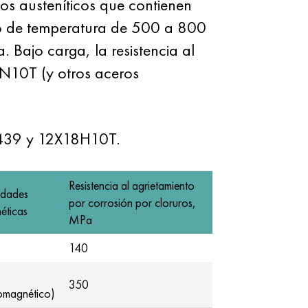
s austeníticos que contienen
ango de temperatura de 500 a 800
 Bajo carga, la resistencia al
N10T (y otros aceros
I 439 y 12X18H10T.
Resistencia al agrietamiento
idades
por corrosión por cloruros,
éticas
MPa
140
350
romagnético)