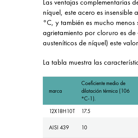
Las ventajas complementarias de
níquel, este acero es insensible
°C, y también es mucho menos sen
agrietamiento por cloruro es d
austeníticos de níquel) este val
La tabla muestra las caracterís
Coeficiente medio de
marca
dilatación térmica (106
°С-1).
12X18H10T
17.5
AISI 439
10