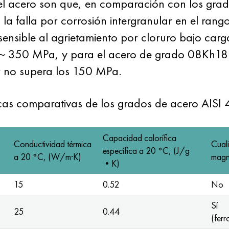
l acero son que, en comparación con los grado
 a la falla por corrosión intergranular en el r
sible al agrietamiento por cloruro bajo carga.
e ~ 350 MPa, y para el acero de grado 08Kh18
or no supera los 150 MPa.
ticas comparativas de los grados de acero AIS
Capacidad calorífica
Conductividad térmica
Cual
específica a 20 °C, (J/g
a 20 °C, (W/m·K)
magn
•K)
15
0.52
No
Sí
25
0.44
(fer