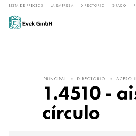
LISTA DE PRECIOS
LA EMPRESA
DIRECTORIO
GRADO
R
Aleaciones de
acero
Titanio
níquel
inoxidable
PRINCIPAL
DIRECTORIO
ACERO 
1.4510 - a
círculo