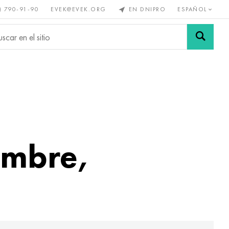
) 790-91-90
EVEK@EVEK.ORG
EN DNIPRO
ESPAÑOL
s no
Aleación de
Mallas y
s
acero
conexiones
ambre,