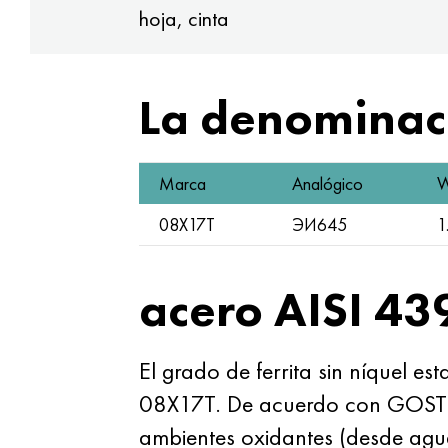
hoja, cinta
La denominaci
Marca
Analógico
W
08Х17Т
ЭИ645
1
acero AISI 43
El grado de ferrita sin níquel e
08X17T. De acuerdo con
GOST
ambientes oxidantes (desde agu