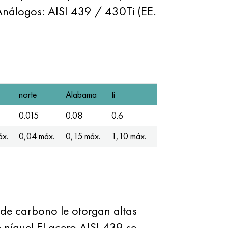
. Análogos: AISI 439 / 430Ti (EE.
norte
Alabama
ti
0.015
0.08
0.6
áx.
0,04 máx.
0,15 máx.
1,10 máx.
 de carbono le otorgan altas
e níquel.El acero AISI 439 se