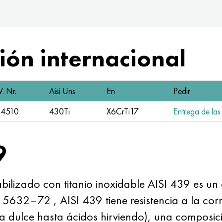
ón internacional
. Nr.
Aisi Uns
En
Pedir
.4510
430Ti
X6CrTi17
Entrega de las 
9
stabilizado con titanio inoxidable AISI 439 es 
 5632–72
, AISI 439 tiene resistencia a la co
a dulce hasta ácidos hirviendo), una composic