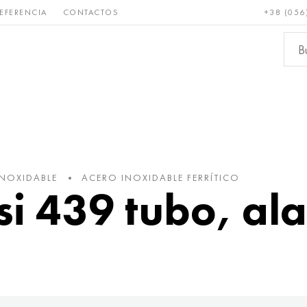
EFERENCIA
CONTACTOS
+38 (056
Raro y
Bronce, cobre,
Metale
refractario
latón
ferroso
INOXIDABLE
ACERO INOXIDABLE FERRÍTICO
isi 439 tubo, al