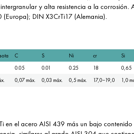
 intergranular y alta resistencia a la corrosión
 (Europa); DIN X3CrTi17 (Alemania).
sota
C
S
Ni
cr
Si
0.05
0.01
0.25
18
0,65
áx.
0,07 máx.
0,03 máx.
0,5 máx.
17,0−19,0
1,0 m
y Ti en el acero AISI 439 más un bajo contenido
tencia, similares al grado AISI 304 que contien