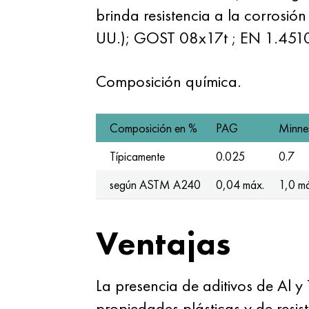
brinda resistencia a la corrosión
UU.);
GOST 08x17t
; EN 1.4510
Composición química.
Composición en %
PAG
Minne
Típicamente
0.025
0.7
según ASTM A240
0,04 máx.
1,0 m
Ventajas
La presencia de aditivos de Al 
propiedades plásticas y de resis