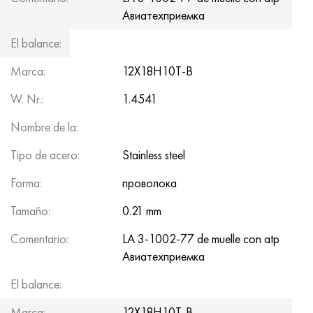
Hastelloy C-276
40XFA, 1.7223, AISI 4142
Авиатеxприемка
El balance:
26,5
Hastelloy C2000
45X, 45h, 1.7035
Marca:
12Х18Н10Т-В
Hastelloy 3
45HN2MFA, k2425, 45hnmf
W. Nr.:
1.4541
Hastelloy x
A40G, 44smn28, 1.0762, 46s20
Nombre de la:
udimet 500
Tipo de acero:
Stainless steel
Forma:
проволока
udimet 720
Tamaño:
0.21 mm
Comentario:
LA 3-1002-77 de muelle con atp
Авиатеxприемка
El balance:
100.6
Marca:
12Х18Н10Т-В