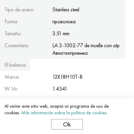
Tipo de acero:
Stainless steel
Forma:
проволока
Tamaño:
3.51 mm
Comentario:
LA 3-1002-77 de muelle con atp
Авиатеxприемка
El balance:
58.3
Marca:
12Х18Н10Т-В
W. Nr.:
1.4541
Nombre de la:
Al visitar este sitio web, acepta un programa de uso de
Tipo de acero:
Stainless steel
cookies.
Más información sobre la política de cookies
.
Ok
Forma:
проволока