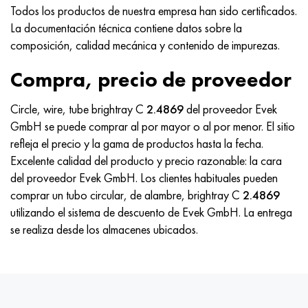
Hastelloy C-276
40XFA, 1.7223, AISI 4142
Todos los productos de nuestra empresa han sido certificados.
La documentación técnica contiene datos sobre la
Hastelloy C2000
45X, 45h, 1.7035
composición, calidad mecánica y contenido de impurezas.
Compra, precio de proveedor
Hastelloy 3
45HN2MFA, k2425, 45hnmf
Circle, wire, tube brightray C
2.4869
del proveedor Evek
Hastelloy x
A40G, 44smn28, 1.0762, 46s20
GmbH se puede comprar al por mayor o al por menor. El sitio
refleja el precio y la gama de productos hasta la fecha.
udimet 500
Excelente calidad del producto y precio razonable: la cara
del proveedor Evek GmbH. Los clientes habituales pueden
udimet 720
comprar un tubo circular, de alambre, brightray C
2.4869
utilizando el sistema de descuento de Evek GmbH. La entrega
se realiza desde los almacenes ubicados.