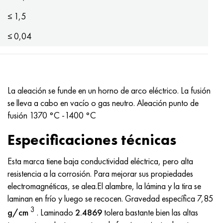
MP159
56DGNH
HN73MBTYu
5B
1.4567 - AISI 304Cu
15X16H2AM
30X, AISI 5130, 30h
≤ 1,5
multimetro n155
68NKhVKTYu
XN70YU
TL5
1.4570-aisi303Cu
18X11MNFB
30hgs, 30hgs
≤ 0,04
Nicrofer 5923 hMo
79NM, Lupa 7904
HN75MBTYu
A LAS 6
1.4574 - Aleación PH 15-7 Mo®
18X12VMBFR
30hgsa, 30hgsa
Nicrofer 6030
80NM
XN75TBYu
TS-6
1.4580 - AISI 316Cb
20X12VNMF
30hgsn2a, 30hgsna
La aleación se funde en un horno de arco eléctrico. La fusión
se lleva a cabo en vacío o gas neutro. Aleación punto de
Nitronik 40
80NMV-VI
XN77TYu
14 titanio
1.4597 - AISI 204Cu
20Х3FMI
30xn2ma, 30CrNiMo8
fusión 1370 °C -1400 °C
Nitronik 50
80NHS
XN77TYUR
SP-17
Aleación 28 - 1.4563
21NKMT
30хн3а, 31nicr14
Especificaciones técnicas
Nitrónico 60
81HMA
ХН78Т
40 titanio
Aleación 31 - 1.4562
37X12N8G8MFB
34khn3ma, 36NiCrMo16, 35NiCrMo16
Esta marca tiene baja conductividad eléctrica, pero alta
resistencia a la corrosión. Para mejorar sus propiedades
Nitronik 75
Tipos de aleaciones de precisión
HN80TBY
Aleación 254smo® - 1.4547
40X10X2M
35hgs, 35hgs
electromagnéticas, se alea.El alambre, la lámina y la tira se
laminan en frío y luego se recocen. Gravedad específica 7,85
Nimonic 80a
termobimetales
N65M, EP982
Aleación 926 - 1.4529
40Х9С2
35hgsa, 35hgsa
3
g/cm
. Laminado
2.4869
tolera bastante bien las altas