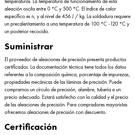
temperaturas. La temperatura de funcionamiento de esta
Nimónico 90
tubo de precisión
H70MFV
AM-350 - ams 5548
45Х14Н14В2М
ac35g2, 36smnpb14, 1.0765
aleación oscila entre 0 °C y 500 °C. El índice de calor
específico es n, y al nivel de 456 J / kg. La soldadura requiere
Nimónico 263
AM-355 - ams 5547
50X14MF
38x2n2ma, 34CrNiMo6, 40NiCrMo7
un precalentamiento a una temperatura de 100 °C -120 °C y
un posterior recocido.
Haynes 25
Custom 450® - uns S45000
65X13
40hn2ma, 34CrNiMo4, 36hnm
Suministrar
Haynes 188
Ascoloy griego 418
90X18MF
38hs, 37hs
El proveedor de aleaciones de precisión presenta productos
Haynes 230
Tubería resistente a la corrosión
95X18
38XA, 37Cr4, AISI 5135
certificados. La documentación técnica tiene todos los datos
referentes a la composición química, porcentaje de impurezas,
Hastelloy b2
38HN3MFA, 35nicrmov12-5
propiedades mecánicas de las láminas de precisión. Puede
comprarnos un círculo de precisión, alambre, tubería a un
Hastelloy b3
40G, 40Mn4, AISI 1035
precio adecuado. Estará satisfecho con la calidad y el precio
de las aleaciones de precisión. Para compradores mayoristas
hastelloy c4
38XM, 42CrMo4, AISI 1.7225
ofrecemos aleaciones de precisión con descuento.
hastelloy c22
40ХН, 36NiCr6, AISI 3135
Certificación