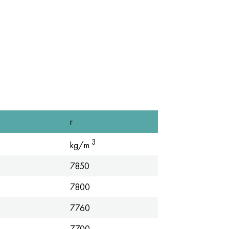
r
3
kg/m
7850
7800
7760
7700