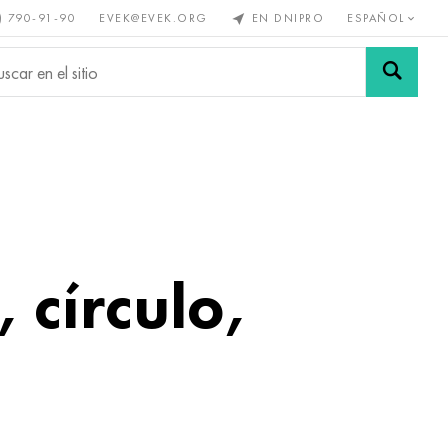
) 790-91-90
EVEK@EVEK.ORG
EN DNIPRO
ESPAÑOL
s no
Aleación de
Mallas y
s
acero
conexiones
círculo,