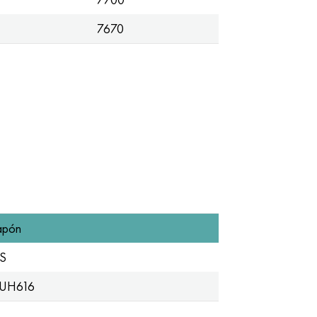
7670
apón
IS
UH616