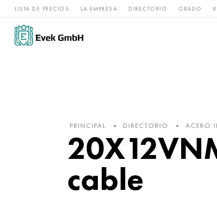
LISTA DE PRECIOS
LA EMPRESA
DIRECTORIO
GRADO
R
Aleaciones de
acero
Titanio
níquel
inoxidable
PRINCIPAL
DIRECTORIO
ACERO 
20X12VNMF
cable