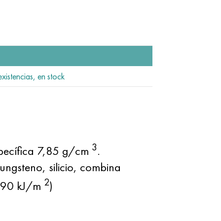
existencias, en stock
3
específica 7,85 g/cm
.
ngsteno, silicio, combina
2
 (590 kJ/m
)