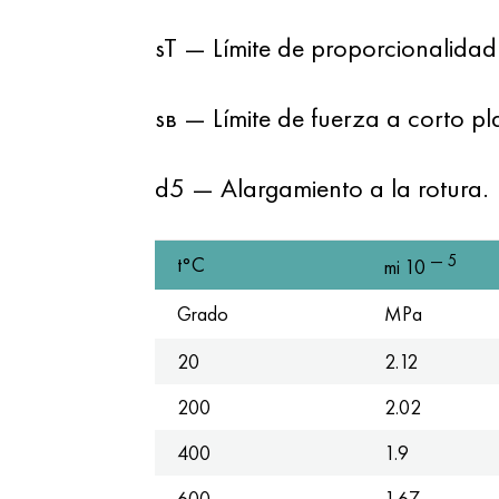
sT — Límite de proporcionalidad
sв — Límite de fuerza a corto p
d5 — Alargamiento a la rotura.
— 5
t°С
mi 10
Grado
MPa
20
2.12
200
2.02
400
1.9
600
1.67