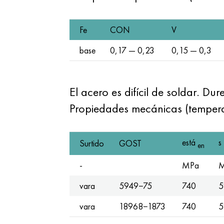
Fe
CON
V
base
0,17 — 0,23
0,15 — 0,3
El acero es difícil de soldar. Du
Propiedades mecánicas (temper
está
s
Surtido
GOST
en
-
MPa
vara
5949−75
740
5
vara
18968−1873
740
5