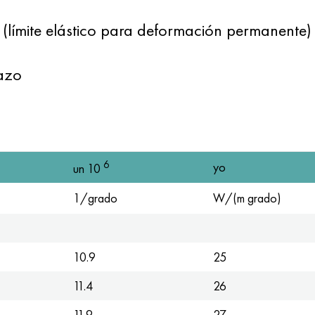
 (límite elástico para deformación permanente)
lazo
6
yo
un 10
1/grado
W/(m grado)
10.9
25
11.4
26
11.9
27