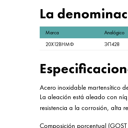
La denominaci
Marca
Analógico
20Х12ВНМФ
ЭП428
Especificacion
Acero inoxidable martensítico d
La aleación está aleado con níq
resistencia a la corrosión, alta 
Composición porcentual (GOS