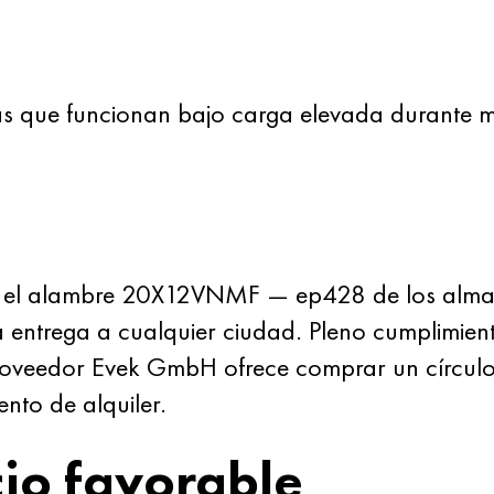
gas que funcionan bajo carga elevada durante 
, el alambre 20X12VNMF — ep428 de los almac
entrega a cualquier ciudad. Pleno cumplimient
l proveedor Evek GmbH ofrece comprar un cír
ento de alquiler.
io favorable