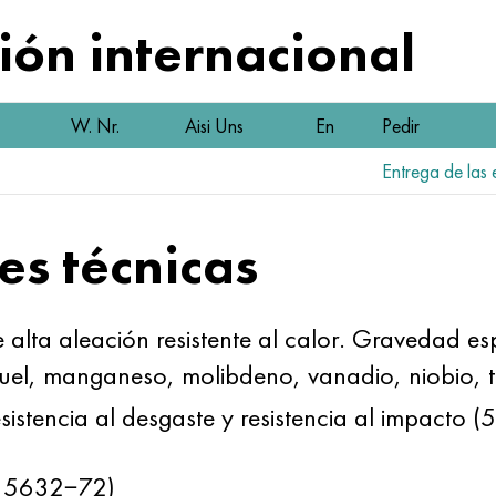
ón internacional
W. Nr.
Aisi Uns
En
Pedir
Entrega de las 
es técnicas
e alta aleación resistente al calor. Gravedad 
uel, manganeso, molibdeno, vanadio, niobio, tu
resistencia al desgaste y resistencia al impacto
T 5632−72)