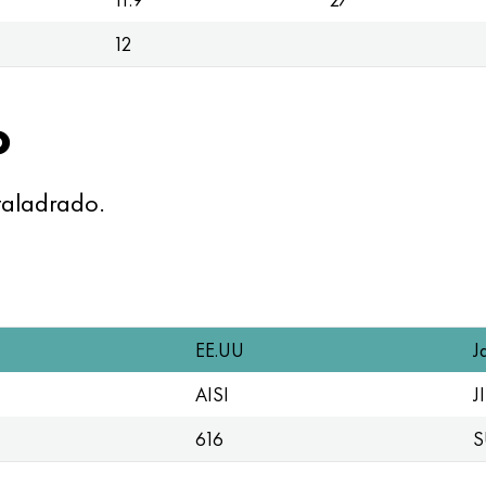
12
o
 taladrado.
EE.UU
J
AISI
J
616
S