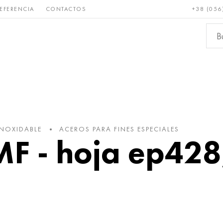
EFERENCIA
CONTACTOS
+38 (056
Raro y
Bronce, cobre,
Metale
refractario
latón
ferroso
INOXIDABLE
ACEROS PARA FINES ESPECIALES
 - hoja ep428, 