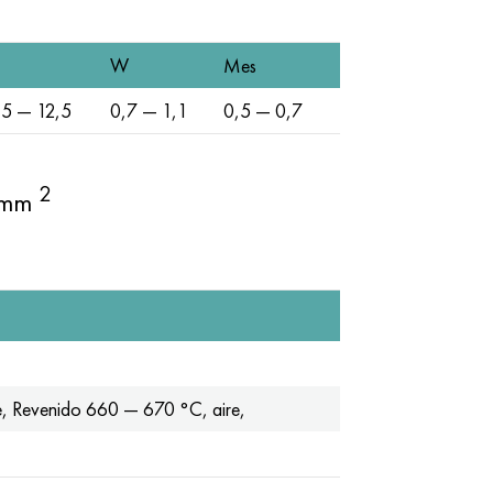
W
Mes
,5 — 12,5
0,7 — 1,1
0,5 — 0,7
2
 mm
, Revenido 660 — 670 °C, aire,