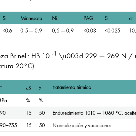
Si
Minnesota
Ni
PAG
S
cr
≤0.6
0,5 — 0,9
0,5 — 0,9
≤0.03
≤0.025
10
-1
reza Brinell: HB 10
\u003d 229 — 269 N /
atura 20°C)
y
tratamiento térmico
T
d5
MPa
%
%
-
90
15
50
Endurecimiento 1010 — 1060 °C, aceite
90−755
15
50
Normalización y vacaciones