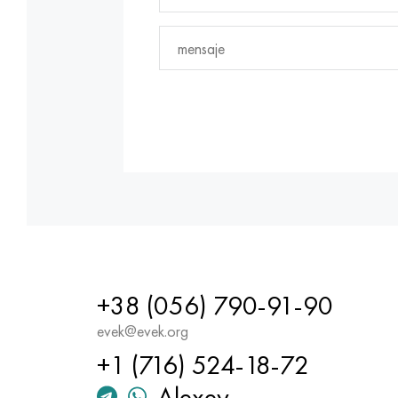
+38 (056) 790-91-90
evek@evek.org
+1 (716) 524-18-72
Alexey