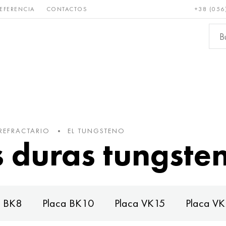
EFERENCIA
CONTACTOS
+38 (056
Raro y
Bronce, cobre,
Metale
refractario
latón
ferroso
REFRACTARIO
EL TUNGSTENO
 duras tungste
a BK8
Placa BK10
Placa VK15
Placa V