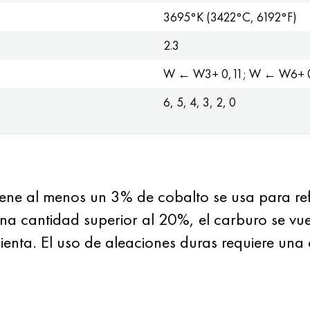
3695°K (3422°C, 6192°F)
2.3
W ← W3+ 0,11; W ← W6+ 
6, 5, 4, 3, 2, 0
ene al menos un 3% de cobalto se usa para ref
 una cantidad superior al 20%, el carburo se v
ienta. El uso de aleaciones duras requiere un