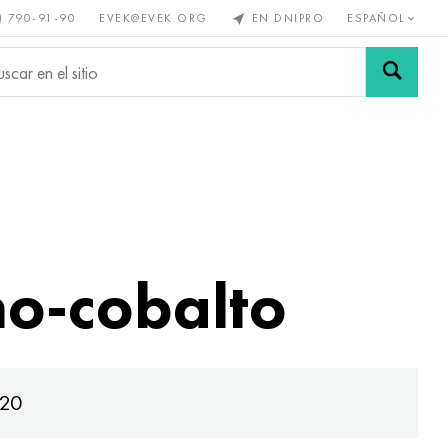
) 790-91-90
EVEK@EVEK.ORG
EN DNIPRO
ESPAÑOL
s no
Aleación de
Mallas y
s
acero
conexiones
no-cobalto
K20