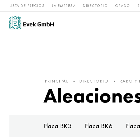
LISTA DE PRECIOS
LA EMPRESA
DIRECTORIO
GRADO
R
Aleaciones de
acero
Titanio
níquel
inoxidable
PRINCIPAL
DIRECTORIO
RARO Y 
Aleaciones
Placa BK3
Placa BK6
Plac