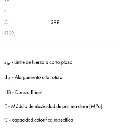
r:
C:
398
R109
:
s
- Límite de fuerza a corto plazo
in
d
- Alargamiento a la rotura.
5
HB - Dureza Brinell
E - Módulo de elasticidad de primera clase [MPa]
C - capacidad calorífica específica