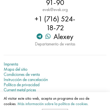
91-90
evek@evek.org
+1 (716) 524-
18-72
Alexey
Departamento de ventas
Imprenta
Mapa del sitio
Condiciones de venta
Instrucción de cancelación
Política de privacidad
Current metal prices
Al visitar este sitio web, acepta un programa de uso de
© 2007–2026 «Evek GmbH»
cookies.
Más información sobre la política de cookies
.
El uso de los materiales de la web sin enlaces directos para el