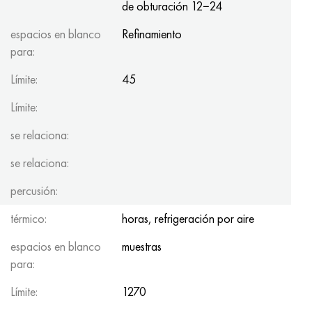
de obturación 12−24
Hastelloy C-276
40XFA, 1.7223, AISI 4142
espacios en blanco
Refinamiento
Hastelloy C2000
45X, 45h, 1.7035
para:
Hastelloy 3
45HN2MFA, k2425, 45hnmf
Límite:
45
Límite:
Hastelloy x
A40G, 44smn28, 1.0762, 46s20
se relaciona:
udimet 500
se relaciona:
udimet 720
percusión:
térmico:
horas, refrigeración por aire
espacios en blanco
muestras
para:
Límite:
1270