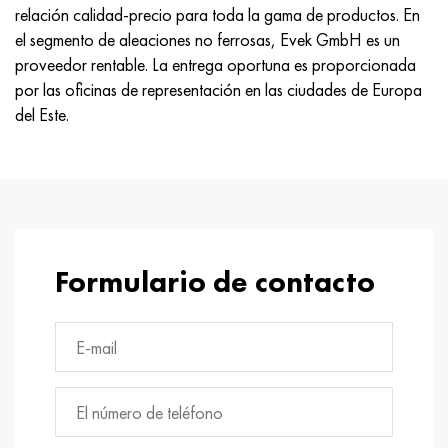
Nimónico 90
tubo de precisión
H70MFV
AM-350 - ams 5548
45Х14Н14В2М
ac35g2, 36smnpb14, 1.0765
relación calidad-precio para toda la gama de productos. En
el segmento de aleaciones no ferrosas, Evek GmbH es un
Nimónico 263
AM-355 - ams 5547
50X14MF
38x2n2ma, 34CrNiMo6, 40NiCrMo7
proveedor rentable. La entrega oportuna es proporcionada
por las oficinas de representación en las ciudades de Europa
Haynes 25
Custom 450® - uns S45000
65X13
40hn2ma, 34CrNiMo4, 36hnm
del Este.
Haynes 188
Ascoloy griego 418
90X18MF
38hs, 37hs
Haynes 230
Tubería resistente a la corrosión
95X18
38XA, 37Cr4, AISI 5135
Hastelloy b2
38HN3MFA, 35nicrmov12-5
Formulario de contacto
Hastelloy b3
40G, 40Mn4, AISI 1035
hastelloy c4
38XM, 42CrMo4, AISI 1.7225
hastelloy c22
40ХН, 36NiCr6, AISI 3135