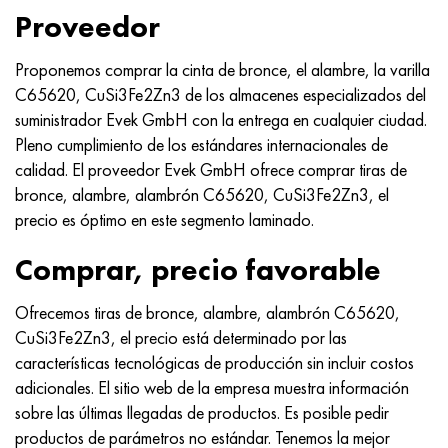
MP159
56DGNH
HN73MBTYu
5B
1.4567 - AISI 304Cu
15X16H2AM
30X, AISI 5130, 30h
Proveedor
multimetro n155
68NKhVKTYu
XN70YU
TL5
1.4570-aisi303Cu
18X11MNFB
30hgs, 30hgs
Proponemos comprar la cinta de bronce, el alambre, la varilla
C65620, CuSi3Fe2Zn3 de los almacenes especializados del
Nicrofer 5923 hMo
79NM, Lupa 7904
HN75MBTYu
A LAS 6
1.4574 - Aleación PH 15-7 Mo®
18X12VMBFR
30hgsa, 30hgsa
suministrador Evek GmbH con la entrega en cualquier ciudad.
Pleno cumplimiento de los estándares internacionales de
Nicrofer 6030
80NM
XN75TBYu
TS-6
1.4580 - AISI 316Cb
20X12VNMF
30hgsn2a, 30hgsna
calidad. El proveedor Evek GmbH ofrece comprar tiras de
bronce, alambre, alambrón C65620, CuSi3Fe2Zn3, el
Nitronik 40
80NMV-VI
XN77TYu
14 titanio
1.4597 - AISI 204Cu
20Х3FMI
30xn2ma, 30CrNiMo8
precio es óptimo en este segmento laminado.
Nitronik 50
80NHS
XN77TYUR
SP-17
Aleación 28 - 1.4563
21NKMT
30хн3а, 31nicr14
Comprar, precio favorable
Nitrónico 60
81HMA
ХН78Т
40 titanio
Aleación 31 - 1.4562
37X12N8G8MFB
34khn3ma, 36NiCrMo16, 35NiCrMo16
Ofrecemos tiras de bronce, alambre, alambrón C65620,
CuSi3Fe2Zn3, el precio está determinado por las
Nitronik 75
Tipos de aleaciones de precisión
HN80TBY
Aleación 254smo® - 1.4547
40X10X2M
35hgs, 35hgs
características tecnológicas de producción sin incluir costos
adicionales. El sitio web de la empresa muestra información
Nimonic 80a
termobimetales
N65M, EP982
Aleación 926 - 1.4529
40Х9С2
35hgsa, 35hgsa
sobre las últimas llegadas de productos. Es posible pedir
productos de parámetros no estándar. Tenemos la mejor