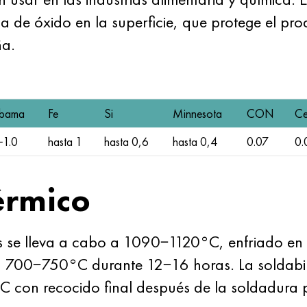
a de óxido en la superficie, que protege el pro
ña.
abama
Fe
Si
Minnesota
CON
C
−1.0
hasta 1
hasta 0,6
hasta 0,4
0.07
0.
érmico
as se lleva a cabo a 1090−1120°C, enfriado en 
 t° 700−750°C durante 12−16 horas. La soldabil
 con recocido final después de la soldadura 