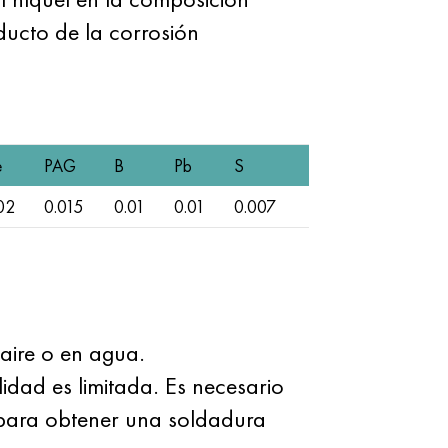
ducto de la corrosión
e
PAG
B
Pb
S
02
0.015
0.01
0.01
0.007
aire o en agua.
idad es limitada. Es necesario
para obtener una soldadura