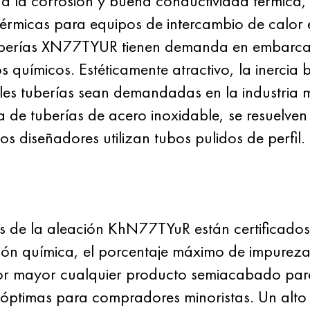
ia a la corrosión y buena conductividad térmica,
térmicas para equipos de intercambio de calor 
tuberías XN77TYUR tienen demanda en embarcac
uímicos. Estéticamente atractivo, la inercia b
ales tuberías sean demandadas en la industria m
 de tuberías de acero inoxidable, se resuelven
os diseñadores utilizan tubos pulidos de perfil.
s de la aleación KhN77TYuR están certificados
ción química, el porcentaje máximo de impurez
r mayor cualquier producto semiacabado para
timas para compradores minoristas. Un alto niv