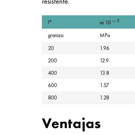
resistente.
— 5
t°
mi 10
granizo
MPa
20
1.96
200
12.9
400
13.8
600
1.57
800
1.28
Ventajas