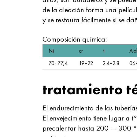
de la aleación forma una películ
y se restaura fácilmente si se da
Composición química:
Ni
cr
ti
Al
70- 77,4
19−22
2.4−2.8
06
tratamiento t
El endurecimiento de las tuberí
El envejecimiento tiene lugar a
precalentar hasta 200 — 300 °C