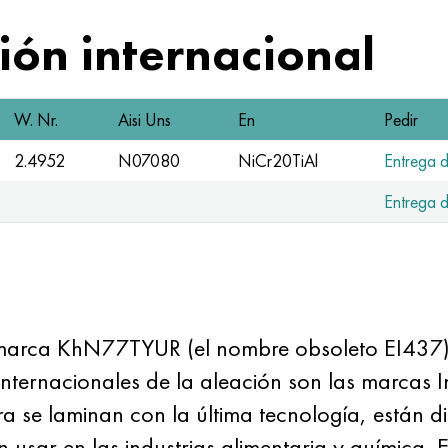
ón internacional
W. Nr.
Aisi Uns
En
Pedir
2.4952
N07080
NiCr20TiAl
Entrega d
Entrega d
la marca KhN77TYUR (el nombre obsoleto EI437
rnacionales de la aleación son las marcas Inc
ra se laminan con la última tecnología, están 
 usar en las industrias alimentaria y química. 