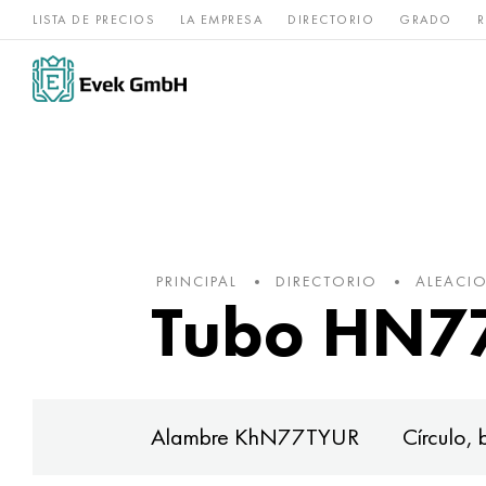
LISTA DE PRECIOS
LA EMPRESA
DIRECTORIO
GRADO
R
Aleaciones de
acero
Titanio
níquel
inoxidable
PRINCIPAL
DIRECTORIO
ALEACIO
Tubo HN77
Alambre KhN77TYUR
Círculo