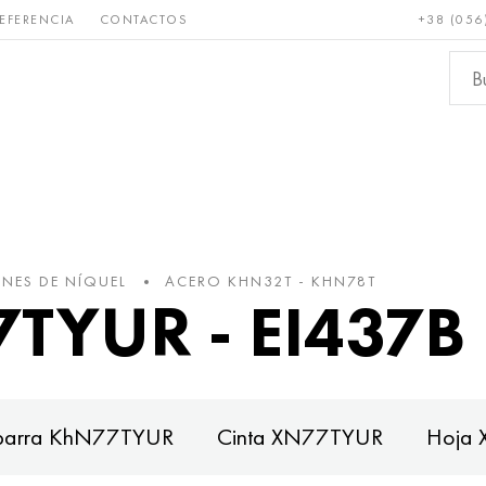
EFERENCIA
CONTACTOS
+38 (056
Raro y
Bronce, cobre,
Metale
refractario
latón
ferroso
NES DE NÍQUEL
ACERO KHN32T - KHN78T
TYUR - EI437B
, barra KhN77TYUR
Cinta XN77TYUR
Hoja