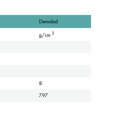
Densidad
3
g/cm
8
7.97