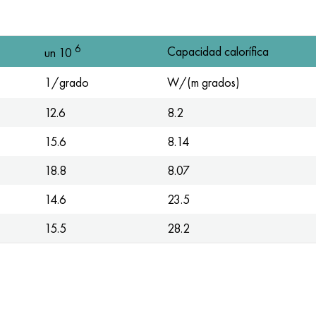
6
Capacidad calorífica
un 10
1/grado
W/(m grados)
12.6
8.2
15.6
8.14
18.8
8.07
14.6
23.5
15.5
28.2