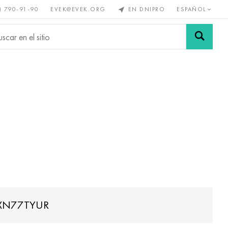
) 790-91-90
EVEK@EVEK.ORG
EN DNIPRO
ESPAÑOL
s no
Aleación de
Mallas y
s
acero
conexiones
 XN77TYUR