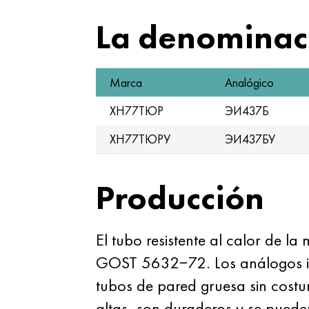
La denominaci
Marca
Analógico
ХН77ТЮР
ЭИ437Б
ХН77ТЮРУ
ЭИ437БУ
Producción
El tubo resistente al calor de 
GOST 5632−72. Los análogos inte
tubos de pared gruesa sin costu
altas, son duraderos y se pueden