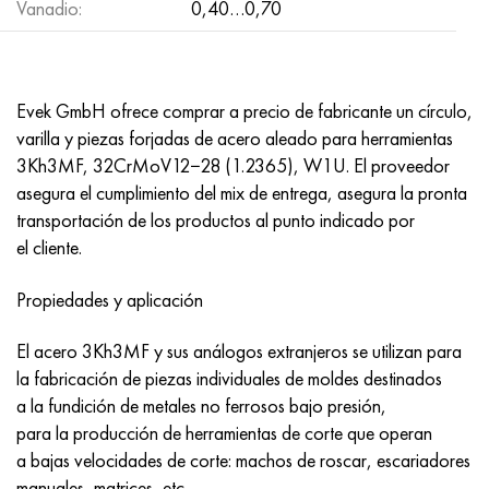
Vanadio:
0,40…0,70
Nimónico 90
tubo de precisión
H70MFV
AM-350 - ams 5548
45Х14Н14В2М
ac35g2, 36smnpb14, 1.0765
Nimónico 263
AM-355 - ams 5547
50X14MF
38x2n2ma, 34CrNiMo6, 40NiCrMo7
Evek GmbH ofrece comprar a precio de fabricante un círculo,
Haynes 25
Custom 450® - uns S45000
65X13
40hn2ma, 34CrNiMo4, 36hnm
varilla y piezas forjadas de acero aleado para herramientas
3Kh3MF, 32CrMoV12−28 (1.2365), W1U. El proveedor
Haynes 188
Ascoloy griego 418
90X18MF
38hs, 37hs
asegura el cumplimiento del mix de entrega, asegura la pronta
transportación de los productos al punto indicado por
Haynes 230
Tubería resistente a la corrosión
95X18
38XA, 37Cr4, AISI 5135
el cliente.
Hastelloy b2
38HN3MFA, 35nicrmov12-5
Propiedades y aplicación
Hastelloy b3
40G, 40Mn4, AISI 1035
El acero 3Kh3MF y sus análogos extranjeros se utilizan para
la fabricación de piezas individuales de moldes destinados
hastelloy c4
38XM, 42CrMo4, AISI 1.7225
a la fundición de metales no ferrosos bajo presión,
para la producción de herramientas de corte que operan
hastelloy c22
40ХН, 36NiCr6, AISI 3135
a bajas velocidades de corte: machos de roscar, escariadores
manuales, matrices, etc.