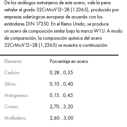
De los análogos extranjeros de este acero, vale la pena
MP159
56DGNH
HN73MBTYu
5B
1.4567 - AISI 304Cu
15X16H2AM
30X, AISI 5130, 30h
señalar el grado 32CrMoV12−28 (1.2365), producido por
empresas siderúrgicas europeas de acuerdo con los
multimetro n155
68NKhVKTYu
XN70YU
TL5
1.4570-aisi303Cu
18X11MNFB
30hgs, 30hgs
estándares DIN 17350. En el Reino Unido, se produce
un acero de composición similar bajo la marca W1U. A modo
Nicrofer 5923 hMo
79NM, Lupa 7904
HN75MBTYu
A LAS 6
1.4574 - Aleación PH 15-7 Mo®
18X12VMBFR
30hgsa, 30hgsa
de comparación, la composición química del acero
32CrMoV12−28 (1,2365) se muestra a continuación:
Nicrofer 6030
80NM
XN75TBYu
TS-6
1.4580 - AISI 316Cb
20X12VNMF
30hgsn2a, 30hgsna
Nitronik 40
80NMV-VI
XN77TYu
14 titanio
1.4597 - AISI 204Cu
20Х3FMI
30xn2ma, 30CrNiMo8
Elemento:
Porcentaje en acero
Carbón:
0,28…0,35
Nitronik 50
80NHS
XN77TYUR
SP-17
Aleación 28 - 1.4563
21NKMT
30хн3а, 31nicr14
Silicio:
0,10…0,40
Nitrónico 60
81HMA
ХН78Т
40 titanio
Aleación 31 - 1.4562
37X12N8G8MFB
34khn3ma, 36NiCrMo16, 35NiCrMo16
Manganeso:
0,15…0,45
Nitronik 75
Tipos de aleaciones de precisión
HN80TBY
Aleación 254smo® - 1.4547
40X10X2M
35hgs, 35hgs
Cromo:
2,70…3,20
Nimonic 80a
termobimetales
N65M, EP982
Aleación 926 - 1.4529
40Х9С2
35hgsa, 35hgsa
Molibdeno:
2,60…3,00