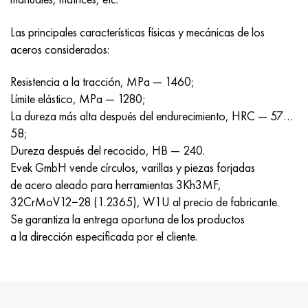
Hastelloy C-276
40XFA, 1.7223, AISI 4142
Las principales características físicas y mecánicas de los
Hastelloy C2000
45X, 45h, 1.7035
aceros considerados:
Hastelloy 3
45HN2MFA, k2425, 45hnmf
Resistencia a la tracción, MPa — 1460;
Límite elástico, MPa — 1280;
Hastelloy x
A40G, 44smn28, 1.0762, 46s20
La dureza más alta después del endurecimiento, HRC — 57…
58;
udimet 500
Dureza después del recocido, HB — 240.
Evek GmbH vende círculos, varillas y piezas forjadas
udimet 720
de acero aleado para herramientas 3Kh3MF,
32CrMoV12−28 (1.2365), W1U al precio de fabricante.
Se garantiza la entrega oportuna de los productos
a la dirección especificada por el cliente.