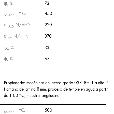
ψ, %:
73
t, ° С:
450
prueba
σ
, N/mm²:
220
0,2
σ
, N/mm²:
370
en
, %:
33
δ5
ψ, %:
67
Propiedades mecánicas del acero grado 03X18H11 a alta tº
(tamaño de lámina 8 mm, proceso de temple en agua a partir
de 1100 °C, muestra longitudinal)
t, °С:
500
prueba