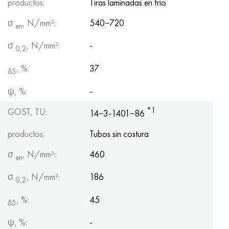
productos:
Tiras laminadas en frío
σ
, N/mm²:
540−720
en
σ
, N/mm²:
-
0,2
, %:
37
δ5
ψ, %:
-
*1
GOST, TU:
14−3-1401−86
productos:
Tubos sin costura
σ
, N/mm²:
460
en
σ
, N/mm²:
186
0,2
, %:
45
δ5
ψ, %:
-