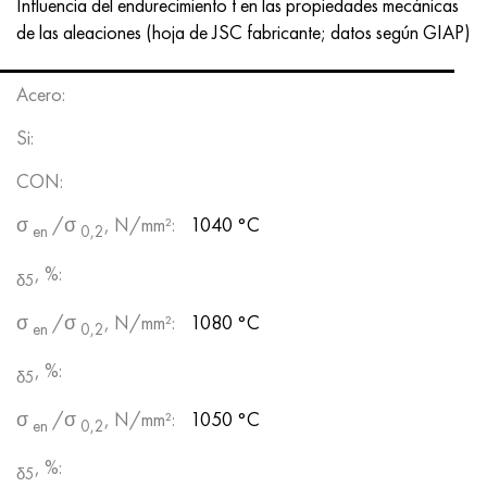
Influencia del endurecimiento t en las propiedades mecánicas
de las aleaciones (hoja de JSC fabricante; datos según GIAP)
Acero:
Si:
CON:
σ
/σ
, N/mm²:
1040 °C
en
0,2
, %:
δ5
σ
/σ
, N/mm²:
1080 °C
en
0,2
, %:
δ5
σ
/σ
, N/mm²:
1050 °C
en
0,2
, %:
δ5