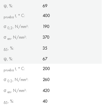
ψ, %:
69
t, ° С:
400
prueba
σ
, N/mm²:
190
0,2
σ
, N/mm²:
370
en
, %:
35
δ5
ψ, %:
67
t, ° С:
200
prueba
σ
, N/mm²:
260
0.2
σ
, N/mm²:
420
en
, %:
40
δ5