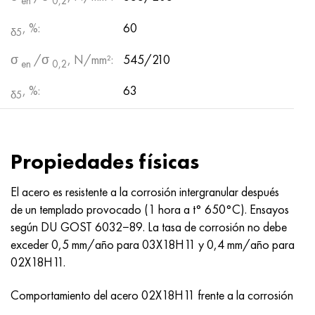
en
0,2
, %:
60
δ5
σ
/σ
, N/mm²:
545/210
en
0,2
, %:
63
δ5
Propiedades físicas
El acero es resistente a la corrosión intergranular después
de un templado provocado (1 hora a t° 650°C). Ensayos
según DU GOST 6032−89. La tasa de corrosión no debe
exceder 0,5 mm/año para 03X18H11 y 0,4 mm/año para
02X18H11.
Comportamiento del acero 02X18H11 frente a la corrosión