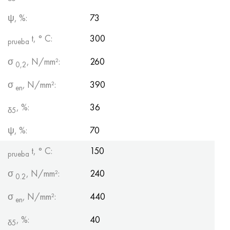
ψ, %:
73
t, ° С:
300
prueba
σ
, N/mm²:
260
0,2
σ
, N/mm²:
390
en
, %:
36
δ5
ψ, %:
70
t, ° С:
150
prueba
σ
, N/mm²:
240
0.2
σ
, N/mm²:
440
en
, %:
40
δ5