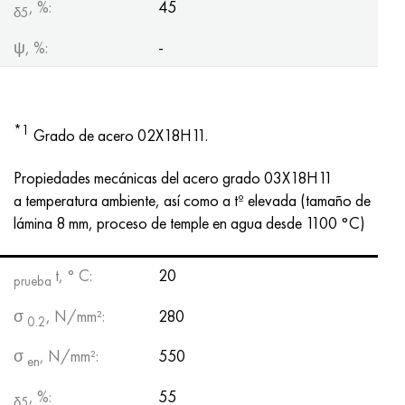
, %:
45
δ5
ψ, %:
-
*1
Grado de acero 02X18H11.
Propiedades mecánicas del acero grado 03X18H11
a temperatura ambiente, así como a tº elevada (tamaño de
lámina 8 mm, proceso de temple en agua desde 1100 °C)
t, ° С:
20
prueba
σ
, N/mm²:
280
0.2
σ
, N/mm²:
550
en
, %:
55
δ5