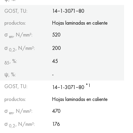
Hastelloy C-276
40XFA, 1.7223, AISI 4142
GOST, TU:
14−1-3071−80
Hastelloy C2000
45X, 45h, 1.7035
productos:
Hojas laminadas en caliente
Hastelloy 3
45HN2MFA, k2425, 45hnmf
σ
, N/mm²:
520
en
σ
, N/mm²:
200
Hastelloy x
A40G, 44smn28, 1.0762, 46s20
0,2
, %:
45
udimet 500
δ5
ψ, %:
-
udimet 720
*1
GOST, TU:
14−1-3071−80
productos:
Hojas laminadas en caliente
σ
, N/mm²:
470
en
σ
, N/mm²:
176
0,2