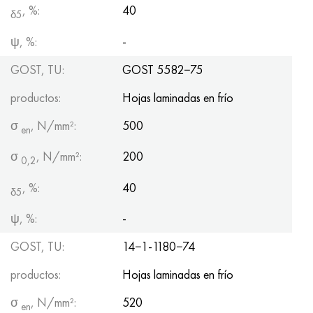
, %:
40
δ5
ψ, %:
-
GOST, TU:
GOST 5582−75
productos:
Hojas laminadas en frío
σ
, N/mm²:
500
en
σ
, N/mm²:
200
0,2
, %:
40
δ5
ψ, %:
-
GOST, TU:
14−1-1180−74
productos:
Hojas laminadas en frío
σ
, N/mm²:
520
en