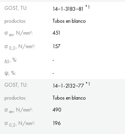
*1
GOST, TU:
14−1-3183−81
productos:
Tubos en blanco
σ
, N/mm²:
451
en
σ
, N/mm²:
157
0,2
, %:
-
δ5
ψ, %:
-
*1
GOST, TU:
14−1-2132−77
productos:
Tubos en blanco
σ
, N/mm²:
490
en
σ
, N/mm²:
196
0,2