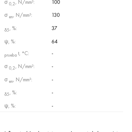
σ
, N/mm²:
100
0,2
σ
, N/mm²:
130
en
, %:
37
δ5
ψ, %:
64
t, °С:
-
prueba
σ
, N/mm²:
-
0,2
σ
, N/mm²:
-
en
, %:
-
δ5
ψ, %:
-