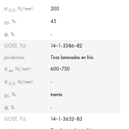
σ
, N/mm²:
200
0,2
, %:
45
δ5
ψ, %:
-
GOST, TU:
14−1-3386−82
productos:
Tiras laminadas en frío
σ
, N/mm²:
600−750
en
σ
, N/mm²:
-
0,2
, %:
treinta
δ5
ψ, %:
-
GOST, TU:
14−1-3652−83