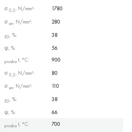
σ
, N/mm²:
1780
0,2
σ
, N/mm²:
280
en
, %:
38
δ5
ψ, %:
56
t, °С:
900
prueba
σ
, N/mm²:
80
0,2
σ
, N/mm²:
110
en
, %:
38
δ5
ψ, %:
66
t, °С:
700
prueba