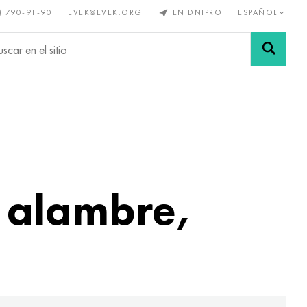
) 790-91-90
EVEK@EVEK.ORG
EN DNIPRO
ESPAÑOL
s no
Aleación de
Mallas y
s
acero
conexiones
, alambre,