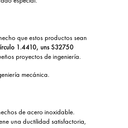
cado especial.
hecho que estos productos sean
círculo 1.4410, uns S32750
eños proyectos de ingeniería.
geniería mecánica.
chos de acero inoxidable.
e una ductilidad satisfactoria,