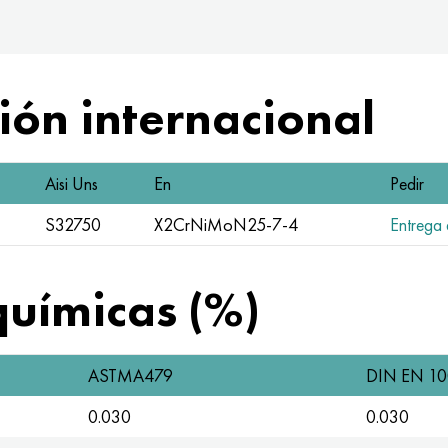
ón internacional
Aisi Uns
En
Pedir
S32750
X2CrNiMoN25-7-4
Entrega 
uímicas (%)
ASTMA479
DIN EN 10
0.030
0.030