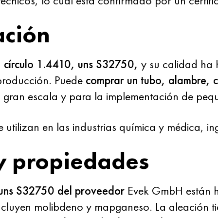
técnicos, lo cual está confirmado por un certifi
ación
e, círculo 1.4410, uns S32750,
y su calidad ha 
producción. Puede
comprar un tubo, alambre, 
 gran escala y para la implementación de pequ
utilizan en las industrias química y médica, in
y propiedades
 uns S32750 del proveedor
Evek GmbH están he
cluyen molibdeno y mapganeso. La aleación tien