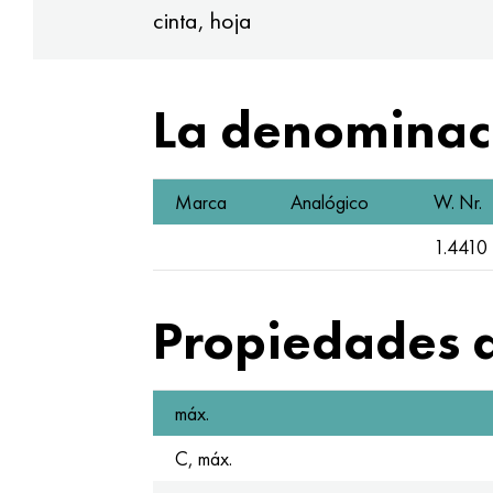
cinta, hoja
La denominaci
Marca
Analógico
W. Nr.
1.4410
Propiedades q
máx.
C, máx.