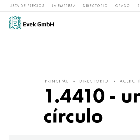
LISTA DE PRECIOS
LA EMPRESA
DIRECTORIO
GRADO
R
Aleaciones de
acero
Titanio
níquel
inoxidable
PRINCIPAL
DIRECTORIO
ACERO 
1.4410 - u
círculo