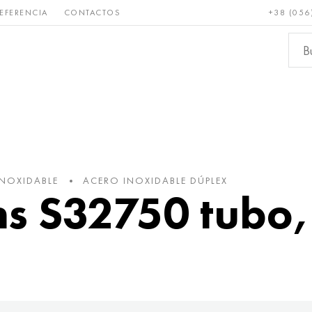
EFERENCIA
CONTACTOS
+38 (056
Raro y
Bronce, cobre,
Metale
refractario
latón
ferroso
INOXIDABLE
ACERO INOXIDABLE DÚPLEX
ns S32750 tubo