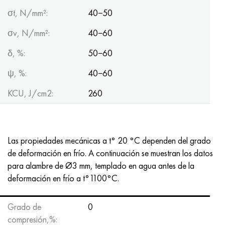
σt, N/mm²:
40−50
σv, N/mm²:
40−60
δ, %:
50−60
ψ, %:
40−60
KCU, J/cm2:
260
Las propiedades mecánicas a t° 20 °C dependen del grado
de deformación en frío. A continuación se muestran los datos
para alambre de Ø3 mm, templado en agua antes de la
deformación en frío a t°1100°C.
Grado de
0
compresión,%: