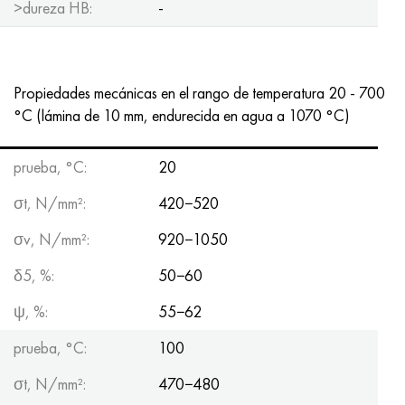
>dureza HB:
-
Propiedades mecánicas en el rango de temperatura 20 - 700
°C (lámina de 10 mm, endurecida en agua a 1070 °C)
prueba, °C:
20
σt, N/mm²:
420−520
σv, N/mm²:
920−1050
δ5, %:
50−60
ψ, %:
55−62
prueba, °C:
100
σt, N/mm²:
470−480