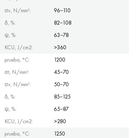
σv, N/mm²:
96−110
δ, %:
82−108
ψ, %:
63−78
KCU, J/cm2:
>360
prueba, °С:
1200
σt, N/mm²:
45−70
σv, N/mm²:
50−70
δ, %:
85−125
ψ, %:
65−87
KCU, J/cm2:
>280
prueba, °С:
1250