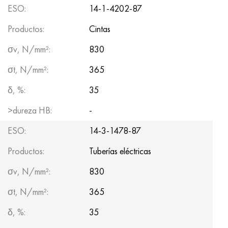
Hastelloy C-276
40XFA, 1.7223, AISI 4142
ESO:
14-1-4202-87
Productos:
Cintas
Hastelloy C2000
45X, 45h, 1.7035
σv, N/mm²:
830
Hastelloy 3
45HN2MFA, k2425, 45hnmf
σt, N/mm²:
365
Hastelloy x
A40G, 44smn28, 1.0762, 46s20
δ, %:
35
udimet 500
>dureza HB:
-
ESO:
14-3-1478-87
udimet 720
Productos:
Tuberías eléctricas
σv, N/mm²:
830
σt, N/mm²:
365
δ, %:
35