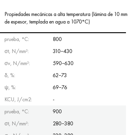
Propiedades mecánicas a alta temperatura (lámina de 10 mm
de espesor, templada en agua a 1070°C)
prueba, °С:
800
σt, N/mm²:
310−430
σv, N/mm²:
590−630
δ, %:
62−73
ψ, %:
69−76
KCU, J/cm2:
-
prueba, °С:
900
σt, N/mm²:
280−380