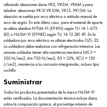
utilizando aleaciones duras VK3, VK3M, VK6M y para
taladrar: aleaciones VK10 VK10M, VK15, VK15M. La
aleación se suelda por arco eléctrico o método manual de
arco de argón. En este último caso, para el material de aporte
se utiliza alambre N70M-VI (EP495) según TU 14-1-673-
82) o N65M-VI (EP982) según TU 14-13 281-81. En la
soldadura por arco eléctrico se utilizan electrodos OZL-23.
La soldadura debe realizarse con refrigeración intensiva. Las
uniones soldadas tienen alta resistencia mecánica (σ0.2 =
350 N/mm2, σw 720 N/mm2, δ5 = 35%, KCU = 150
J/cm2), resistencia a la corrosión intergranular,
incluso
tipo
cuchillo.
Suministrar
Todos los productos presentados de la marca H65M-VI
están certificados. La documentación técnica incluye datos
sobre la composición química, el porcentaje máximo de