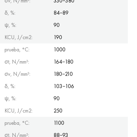
σv, N/mm²:
330−380
δ, %:
84−89
ψ, %:
90
KCU, J/cm2:
190
prueba, °С:
1000
σt, N/mm²:
164−180
σv, N/mm²:
180−210
δ, %:
103−106
ψ, %:
90
KCU, J/cm2:
250
prueba, °С:
1100
σt, N/mm²:
88−93