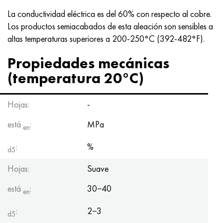
Nimónico 90
tubo de precisión
H70MFV
AM-350 - ams 5548
45Х14Н14В2М
ac35g2, 36smnpb14, 1.0765
La conductividad eléctrica es del 60% con respecto al cobre.
Los productos semiacabados de esta aleación son sensibles a
Nimónico 263
AM-355 - ams 5547
50X14MF
38x2n2ma, 34CrNiMo6, 40NiCrMo7
altas temperaturas superiores a 200-250°C (392-482°F).
Haynes 25
Custom 450® - uns S45000
65X13
40hn2ma, 34CrNiMo4, 36hnm
Propiedades mecánicas
(temperatura 20°C)
Haynes 188
Ascoloy griego 418
90X18MF
38hs, 37hs
Hojas:
-
Haynes 230
Tubería resistente a la corrosión
95X18
38XA, 37Cr4, AISI 5135
está
:
MPa
en
Hastelloy b2
38HN3MFA, 35nicrmov12-5
:
%
d5
Hastelloy b3
40G, 40Mn4, AISI 1035
Hojas:
Suave
hastelloy c4
38XM, 42CrMo4, AISI 1.7225
está
:
30−40
en
hastelloy c22
40ХН, 36NiCr6, AISI 3135
:
2−3
d5