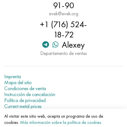
91-90
evek@evek.org
+1 (716) 524-
18-72
Alexey
Departamento de ventas
Imprenta
Mapa del sitio
Condiciones de venta
Instrucción de cancelación
Política de privacidad
Current metal prices
Al visitar este sitio web, acepta un programa de uso de
© 2007–2026 «Evek GmbH»
cookies.
Más información sobre la política de cookies
.
El uso de los materiales de la web sin enlaces directos para el