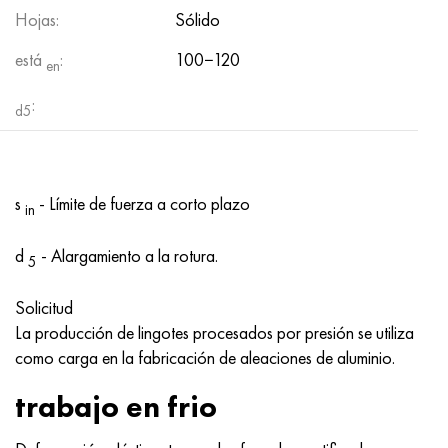
Hastelloy C-276
40XFA, 1.7223, AISI 4142
Hojas:
Sólido
está
:
100−120
Hastelloy C2000
45X, 45h, 1.7035
en
:
d5
Hastelloy 3
45HN2MFA, k2425, 45hnmf
Hastelloy x
A40G, 44smn28, 1.0762, 46s20
s
- Límite de fuerza a corto plazo
in
udimet 500
d
- Alargamiento a la rotura.
udimet 720
5
Solicitud
La producción de lingotes procesados por presión se utiliza
como carga en la fabricación de aleaciones de aluminio.
trabajo en frio