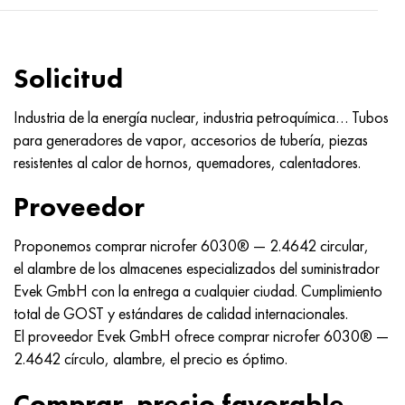
Hastelloy C-276
40XFA, 1.7223, AISI 4142
Hastelloy C2000
45X, 45h, 1.7035
Solicitud
Hastelloy 3
45HN2MFA, k2425, 45hnmf
Industria de la energía nuclear, industria petroquímica… Tubos
para generadores de vapor, accesorios de tubería, piezas
Hastelloy x
A40G, 44smn28, 1.0762, 46s20
resistentes al calor de hornos, quemadores, calentadores.
udimet 500
Proveedor
udimet 720
Proponemos comprar nicrofer 6030® — 2.4642 circular,
el alambre de los almacenes especializados del suministrador
Evek GmbH con la entrega a cualquier ciudad. Cumplimiento
total de GOST y estándares de calidad internacionales.
El proveedor Evek GmbH ofrece comprar nicrofer 6030® —
2.4642 círculo, alambre, el precio es óptimo.
Comprar, precio favorable