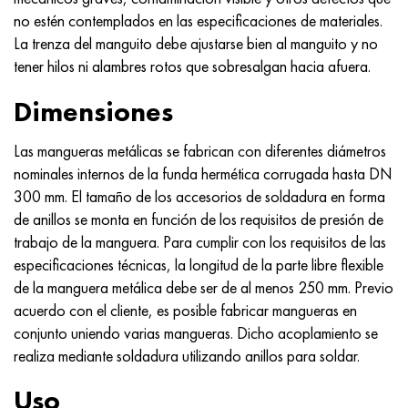
MP159
56DGNH
HN73MBTYu
5B
1.4567 - AISI 304Cu
15X16H2AM
30X, AISI 5130, 30h
no estén contemplados en las especificaciones de materiales.
La trenza del manguito debe ajustarse bien al manguito y no
multimetro n155
68NKhVKTYu
XN70YU
TL5
1.4570-aisi303Cu
18X11MNFB
30hgs, 30hgs
tener hilos ni alambres rotos que sobresalgan hacia afuera.
Nicrofer 5923 hMo
79NM, Lupa 7904
HN75MBTYu
A LAS 6
1.4574 - Aleación PH 15-7 Mo®
18X12VMBFR
30hgsa, 30hgsa
Dimensiones
Nicrofer 6030
80NM
XN75TBYu
TS-6
1.4580 - AISI 316Cb
20X12VNMF
30hgsn2a, 30hgsna
Las mangueras metálicas se fabrican con diferentes diámetros
nominales internos de la funda hermética corrugada hasta DN
Nitronik 40
80NMV-VI
XN77TYu
14 titanio
1.4597 - AISI 204Cu
20Х3FMI
30xn2ma, 30CrNiMo8
300 mm. El tamaño de los accesorios de soldadura en forma
de anillos se monta en función de los requisitos de presión de
Nitronik 50
80NHS
XN77TYUR
SP-17
Aleación 28 - 1.4563
21NKMT
30хн3а, 31nicr14
trabajo de la manguera. Para cumplir con los requisitos de las
especificaciones técnicas, la longitud de la parte libre flexible
Nitrónico 60
81HMA
ХН78Т
40 titanio
Aleación 31 - 1.4562
37X12N8G8MFB
34khn3ma, 36NiCrMo16, 35NiCrMo16
de la manguera metálica debe ser de al menos 250 mm. Previo
acuerdo con el cliente, es posible fabricar mangueras en
Nitronik 75
Tipos de aleaciones de precisión
HN80TBY
Aleación 254smo® - 1.4547
40X10X2M
35hgs, 35hgs
conjunto uniendo varias mangueras. Dicho acoplamiento se
realiza mediante soldadura utilizando anillos para soldar.
Nimonic 80a
termobimetales
N65M, EP982
Aleación 926 - 1.4529
40Х9С2
35hgsa, 35hgsa
Uso