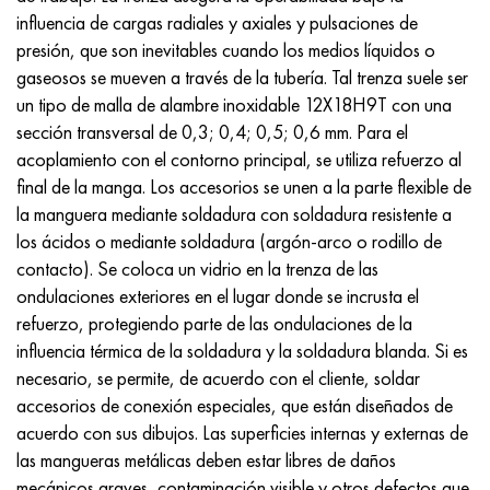
Incotherm
47ND
HN62VMYUT
VT-35
1.4466 - AISI 310MoLn
10X17H13M3T
2,0872, CuNi10Fe1Mn, Cw352h
latón rojo
45G2, 45g2, AISI 1144
Р6М5, 1.3343, hs6-5-2, sw7m
influencia de cargas radiales y axiales y pulsaciones de
presión, que son inevitables cuando los medios líquidos o
incotest
47НХР
HN62MVKYU
PT-1M
Aleación Al6xn
10X18N18Yu4D
Bronce aluminio silicio
C84400, CuSn2ZnPb
Aleación de acero estructural
Р6М5К5, 1.3243, hs6-5-2-5
gaseosos se mueven a través de la tubería. Tal trenza suele ser
un tipo de malla de alambre inoxidable 12X18H9T con una
Jette M152
49KF
HN63MB
PT-3V
15-7Ph® - 1.4532
11X11N2V2MF
CW301G, C64200
C83600, CuSn5ZnPb
10g2, 10g2, AISI 1513
R6M5F3, 1.3344, hs6-5-3
sección transversal de 0,3; 0,4; 0,5; 0,6 mm. Para el
acoplamiento con el contorno principal, se utiliza refuerzo al
Cobalto 6B
49K2F, 49K2FA-VI
XN65VM
PT-7M
PH 13-8 meses - 1.4534
12Х18Н9Т
bronce de silicio
12X2H4A, 15NiCr13, 1.5752
9М4К8,1.3207
final de la manga. Los accesorios se unen a la parte flexible de
la manguera mediante soldadura con soldadura resistente a
maraging 250
Aleación 50N
KhN65VMTYu
2B
1.4542 - 17-4Ph®
13X11N2V2MF
C65500, CuAl11Fe3
AC14, 11SMnPb30
R12F3, 1.3318, sw12
los ácidos o mediante soldadura (argón-arco o rodillo de
contacto). Se coloca un vidrio en la trenza de las
René 41
Aleación 50NP
KhN67MVTYu
SPT-2 sv
Custom 455® - 1.4543 - uns s45500
15x11mf
C65620, CuSi3Fe2Zn3
20G, 20mn5
P18, 1,3355, hs18-0-1, sw18
ondulaciones exteriores en el lugar donde se incrusta el
refuerzo, protegiendo parte de las ondulaciones de la
Maraging 300
50NHS
KhN68VKTYU
A LAS 3
1.4545 - 15-5Ph®
15х12vnmf
C65100, CuSi1.5
20XH3A, AISI 4320, 20hn3a
Acero carbono
influencia térmica de la soldadura y la soldadura blanda. Si es
necesario, se permite, de acuerdo con el cliente, soldar
Maraging 350
Aleación 52N
KhN68VMTYUK-vd
3M
1.4548 - 17-4Ph®
15Х12Н2MVFAB
Bronce estaño-plomo
20HM, 24CrMo5, 20hm
10,1.1645, C105W1
accesorios de conexión especiales, que están diseñados de
acuerdo con sus dibujos. Las superficies internas y externas de
MP35N
52K12F
KhN70VMTYu
TL3
1.4550 - AISI 347
15X16K5N2MVFAB
c92200, CuSn6Zn4Pb2
25KhGM, 20CrMo5, 1.7264
11G12, 110G13L, X120Mn12
las mangueras metálicas deben estar libres de daños
mecánicos graves, contaminación visible y otros defectos que