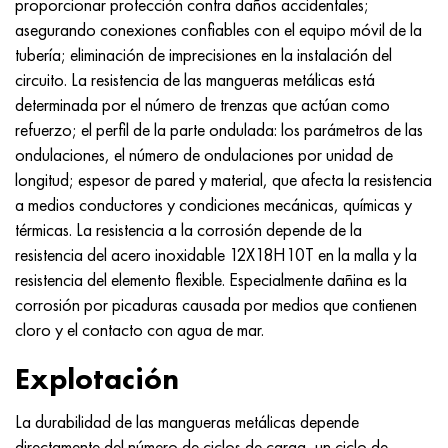
proporcionar protección contra daños accidentales;
Hastelloy C-276
40XFA, 1.7223, AISI 4142
asegurando conexiones confiables con el equipo móvil de la
tubería; eliminación de imprecisiones en la instalación del
Hastelloy C2000
45X, 45h, 1.7035
circuito. La resistencia de las mangueras metálicas está
determinada por el número de trenzas que actúan como
Hastelloy 3
45HN2MFA, k2425, 45hnmf
refuerzo; el perfil de la parte ondulada: los parámetros de las
ondulaciones, el número de ondulaciones por unidad de
Hastelloy x
A40G, 44smn28, 1.0762, 46s20
longitud; espesor de pared y material, que afecta la resistencia
a medios conductores y condiciones mecánicas, químicas y
udimet 500
térmicas. La resistencia a la corrosión depende de la
resistencia del acero inoxidable 12X18H10T en la malla y la
udimet 720
resistencia del elemento flexible. Especialmente dañina es la
corrosión por picaduras causada por medios que contienen
cloro y el contacto con agua de mar.
Explotación
La durabilidad de las mangueras metálicas depende
directamente del número de ciclos de carga, un ciclo de