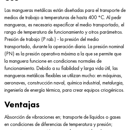
Nimónico 90
tubo de precisión
H70MFV
AM-350 - ams 5548
45Х14Н14В2М
ac35g2, 36smnpb14, 1.0765
Las mangueras metálicas están diseñadas para el transporte de
medios de trabajo a temperaturas de hasta 400 °C. Al pedir
Nimónico 263
AM-355 - ams 5547
50X14MF
38x2n2ma, 34CrNiMo6, 40NiCrMo7
mangueras, es necesario especificar el medio transportado, el
rango de temperatura de funcionamiento y otros parámetros.
Haynes 25
Custom 450® - uns S45000
65X13
40hn2ma, 34CrNiMo4, 36hnm
Presión de trabajo (P rab.) - la presión del medio
transportado, durante la operación diaria. La presión nominal
Haynes 188
Ascoloy griego 418
90X18MF
38hs, 37hs
(PN) es la presión operativa máxima a la que se permite que
la manguera funcione en condiciones normales de
Haynes 230
Tubería resistente a la corrosión
95X18
38XA, 37Cr4, AISI 5135
funcionamiento. Debido a su fiabilidad y larga vida útil, las
mangueras metálicas flexibles se utilizan mucho: en máquinas,
Hastelloy b2
38HN3MFA, 35nicrmov12-5
aeronaves, construcción naval, química industrial, metalurgia,
ingeniería de energía térmica, para crear equipos criogénicos.
Hastelloy b3
40G, 40Mn4, AISI 1035
Ventajas
hastelloy c4
38XM, 42CrMo4, AISI 1.7225
Absorción de vibraciones en; transporte de líquidos o gases
hastelloy c22
40ХН, 36NiCr6, AISI 3135
en condiciones de diferencias de temperatura y presión;