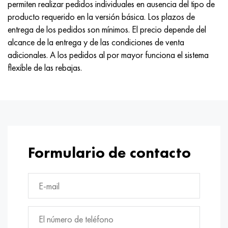
permiten realizar pedidos individuales en ausencia del tipo de
Hastelloy C-276
40XFA, 1.7223, AISI 4142
producto requerido en la versión básica. Los plazos de
entrega de los pedidos son mínimos. El precio depende del
Hastelloy C2000
45X, 45h, 1.7035
alcance de la entrega y de las condiciones de venta
adicionales. A los pedidos al por mayor funciona el sistema
Hastelloy 3
45HN2MFA, k2425, 45hnmf
flexible de las rebajas.
Hastelloy x
A40G, 44smn28, 1.0762, 46s20
udimet 500
udimet 720
Formulario de contacto