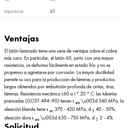
MP159
56DGNH
HN73MBTYu
5B
1.4567 - AISI 304Cu
15X16H2AM
30X, AISI 5130, 30h
impurezas:
≤1
multimetro n155
68NKhVKTYu
XN70YU
TL5
1.4570-aisi303Cu
18X11MNFB
30hgs, 30hgs
Nicrofer 5923 hMo
79NM, Lupa 7904
HN75MBTYu
A LAS 6
1.4574 - Aleación PH 15-7 Mo®
18X12VMBFR
30hgsa, 30hgsa
Ventajas
Nicrofer 6030
80NM
XN75TBYu
TS-6
1.4580 - AISI 316Cb
20X12VNMF
30hgsn2a, 30hgsna
El latón laminado tiene una serie de ventajas sobre el cobre
más caro. En particular, el latón 60, junto con una mayor
Nitronik 40
80NMV-VI
XN77TYu
14 titanio
1.4597 - AISI 204Cu
20Х3FMI
30xn2ma, 30CrNiMo8
resistencia, se deforma fácilmente en estado frío y no es
propenso a agrietarse por corrosión. La mayor ductilidad
Nitronik 50
80NHS
XN77TYUR
SP-17
Aleación 28 - 1.4563
21NKMT
30хн3а, 31nicr14
permite su uso para la producción de láminas y productos
largos obtenidos por embutición profunda de cintas, tiras,
Nitrónico 60
81HMA
ХН78Т
40 titanio
Aleación 31 - 1.4562
37X12N8G8MFB
34khn3ma, 36NiCrMo16, 35NiCrMo16
láminas. Resistencia mecánica L60 a t ° 20 ° C: las tuberías
prensadas (GOST 494−90) tienen s
\u003d 340 MPa, la
Nitronik 75
Tipos de aleaciones de precisión
HN80TBY
Aleación 254smo® - 1.4547
40X10X2M
35hgs, 35hgs
en
aleación blanda tiene s
370 - 420 MPa, d
40 - 50%;
en
5
Nimonic 80a
termobimetales
N65M, EP982
Aleación 926 - 1.4529
40Х9С2
35hgsa, 35hgsa
aleación dura s
\u003d 650 - 750 MPa, d
2 - 4%.
en
5
Solicitud