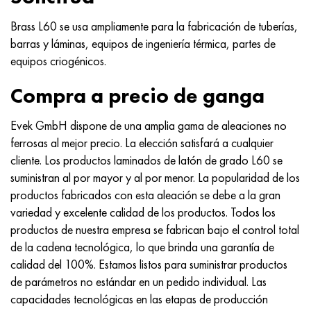
Nimónico 90
tubo de precisión
H70MFV
AM-350 - ams 5548
45Х14Н14В2М
ac35g2, 36smnpb14, 1.0765
Brass L60 se usa ampliamente para la fabricación de tuberías,
Nimónico 263
AM-355 - ams 5547
50X14MF
38x2n2ma, 34CrNiMo6, 40NiCrMo7
barras y láminas, equipos de ingeniería térmica, partes de
equipos criogénicos.
Haynes 25
Custom 450® - uns S45000
65X13
40hn2ma, 34CrNiMo4, 36hnm
Compra a precio de ganga
Haynes 188
Ascoloy griego 418
90X18MF
38hs, 37hs
Evek GmbH dispone de una amplia gama de aleaciones no
ferrosas al mejor precio. La elección satisfará a cualquier
Haynes 230
Tubería resistente a la corrosión
95X18
38XA, 37Cr4, AISI 5135
cliente. Los productos laminados de latón de grado L60 se
suministran al por mayor y al por menor. La popularidad de los
Hastelloy b2
38HN3MFA, 35nicrmov12-5
productos fabricados con esta aleación se debe a la gran
variedad y excelente calidad de los productos. Todos los
Hastelloy b3
40G, 40Mn4, AISI 1035
productos de nuestra empresa se fabrican bajo el control total
de la cadena tecnológica, lo que brinda una garantía de
hastelloy c4
38XM, 42CrMo4, AISI 1.7225
calidad del 100%. Estamos listos para suministrar productos
de parámetros no estándar en un pedido individual. Las
hastelloy c22
40ХН, 36NiCr6, AISI 3135
capacidades tecnológicas en las etapas de producción