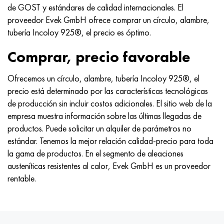
MP159
56DGNH
HN73MBTYu
5B
1.4567 - AISI 304Cu
15X16H2AM
30X, AISI 5130, 30h
de GOST y estándares de calidad internacionales. El
proveedor Evek GmbH ofrece comprar un círculo, alambre,
multimetro n155
68NKhVKTYu
XN70YU
TL5
1.4570-aisi303Cu
18X11MNFB
30hgs, 30hgs
tubería Incoloy 925®, el precio es óptimo.
Comprar, precio favorable
Nicrofer 5923 hMo
79NM, Lupa 7904
HN75MBTYu
A LAS 6
1.4574 - Aleación PH 15-7 Mo®
18X12VMBFR
30hgsa, 30hgsa
Ofrecemos un círculo, alambre, tubería Incoloy 925®, el
Nicrofer 6030
80NM
XN75TBYu
TS-6
1.4580 - AISI 316Cb
20X12VNMF
30hgsn2a, 30hgsna
precio está determinado por las características tecnológicas
de producción sin incluir costos adicionales. El sitio web de la
Nitronik 40
80NMV-VI
XN77TYu
14 titanio
1.4597 - AISI 204Cu
20Х3FMI
30xn2ma, 30CrNiMo8
empresa muestra información sobre las últimas llegadas de
productos. Puede solicitar un alquiler de parámetros no
Nitronik 50
80NHS
XN77TYUR
SP-17
Aleación 28 - 1.4563
21NKMT
30хн3а, 31nicr14
estándar. Tenemos la mejor relación calidad-precio para toda
la gama de productos. En el segmento de aleaciones
Nitrónico 60
81HMA
ХН78Т
40 titanio
Aleación 31 - 1.4562
37X12N8G8MFB
34khn3ma, 36NiCrMo16, 35NiCrMo16
austeníticas resistentes al calor, Evek GmbH es un proveedor
rentable.
Nitronik 75
Tipos de aleaciones de precisión
HN80TBY
Aleación 254smo® - 1.4547
40X10X2M
35hgs, 35hgs
Nimonic 80a
termobimetales
N65M, EP982
Aleación 926 - 1.4529
40Х9С2
35hgsa, 35hgsa