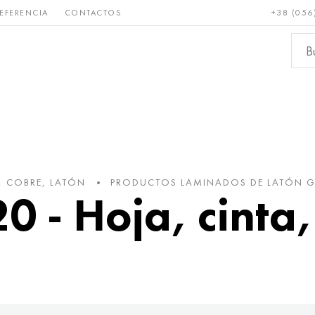
EFERENCIA
CONTACTOS
+38 (056
Raro y
Bronce, cobre,
Metale
refractario
latón
ferroso
, COBRE, LATÓN
PRODUCTOS LAMINADOS DE LATÓN 
20 - Hoja, cinta