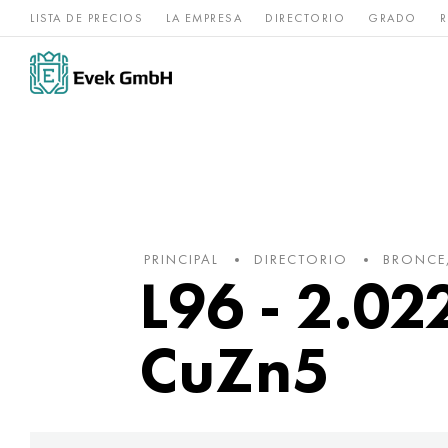
LISTA DE PRECIOS
LA EMPRESA
DIRECTORIO
GRADO
R
Aleaciones de
acero
Titanio
níquel
inoxidable
PRINCIPAL
DIRECTORIO
BRONCE
L96 - 2.02
CuZn5