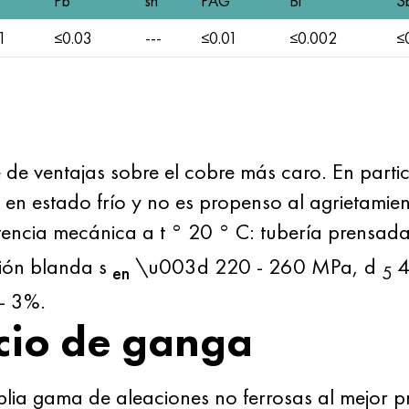
Pb
sn
PAG
Bi
S
1
≤0.03
---
≤0.01
≤0.002
≤
e de ventajas sobre el cobre más caro. En partic
 en estado frío y no es propenso al agrietamien
sistencia mecánica a t ° 20 ° C: tubería prensa
ión blanda s
\u003d 220 - 260 MPa, d
4
en
5
- 3%.
cio de ganga
 gama de aleaciones no ferrosas al mejor prec