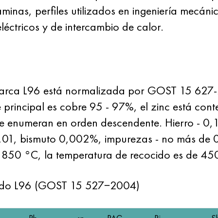
inas, perfiles utilizados en ingeniería mecánic
léctricos y de intercambio de calor.
marca L96 está normalizada por
GOST 15
627-2
e principal es cobre 95 - 97%, el zinc está con
 se enumeran en orden descendente. Hierro - 0
,01, bismuto 0,002%, impurezas - no más de 0
 850 °C, la temperatura de recocido es de 45
rado L96 (GOST 15 527−2004)