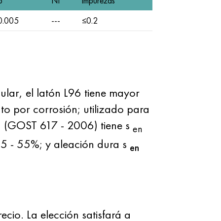
b
Ni
impurezas
0.005
---
≤0.2
ular, el latón L96 tiene mayor
to por corrosión; utilizado para
da (GOST 617 - 2006) tiene s
en
5 - 55%; y aleación dura s
en
io. La elección satisfará a