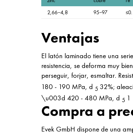
zinc
cobre
Fe
2,66−4,8
95−97
≤0.
Ventajas
El latón laminado tiene una seri
resistencia, se deforma muy bien
perseguir, forjar, esmaltar. Re
180 - 190 MPa, d
32%; aleac
5
\u003d 420 - 480 MPa, d
1 
5
Compra a pre
Evek GmbH dispone de una amplia