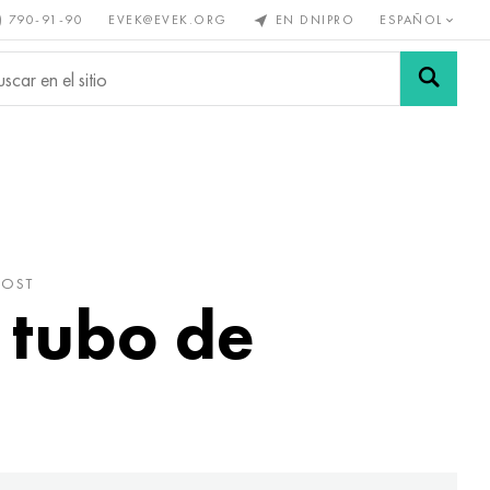
) 790-91-90
EVEK@EVEK.ORG
EN DNIPRO
ESPAÑOL
s no
Aleación de
Mallas y
s
acero
conexiones
GOST
, tubo de