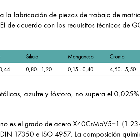
la fabricación de piezas de trabajo de matric
CEI de acuerdo con los requisitos técnicos de 
n
Silicio
Manganeso
Cromo
0,44
0,80…1,20
0,15…0,40
4,50…5,50
álicas, azufre y fósforo, no supera el 0,025%
ano es el grado de acero X40CrMoV5−1 (1.234
DIN 17350 e ISO 4957. La composición química 