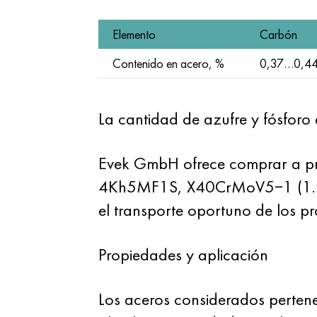
Elemento
Carbón
Contenido en acero, %
0,37…0,4
La cantidad de azufre y fósfo
Evek GmbH ofrece comprar a prec
4Kh5MF1S, X40CrMoV5−1 (1.2344
el transporte oportuno de los pro
Propiedades y aplicación
Los aceros considerados pertene