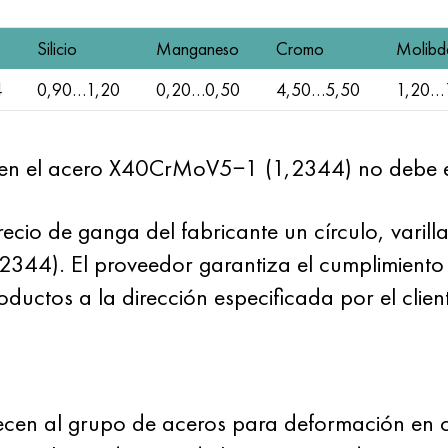
Silicio
Manganeso
Cromo
Molibd
4
0,90…1,20
0,20…0,50
4,50…5,50
1,20…
ro en el acero X40CrMoV5−1 (1,2344) no debe 
io de ganga del fabricante un círculo, varilla
). El proveedor garantiza el cumplimiento d
ductos a la dirección especificada por el clien
cen al grupo de aceros para deformación en ca