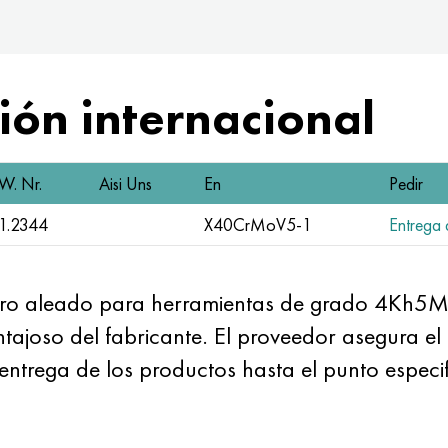
ón internacional
W. Nr.
Aisi Uns
En
Pedir
1.2344
X40CrMoV5-1
Entrega d
ero aleado para herramientas de grado 4Kh
ajoso del fabricante. El proveedor asegura el 
entrega de los productos hasta el punto especif