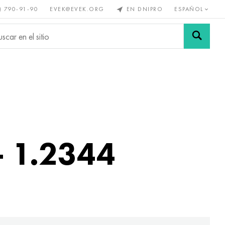
) 790-91-90
EVEK@EVEK.ORG
EN DNIPRO
ESPAÑOL
s no
Aleación de
Mallas y
s
acero
conexiones
 1.2344