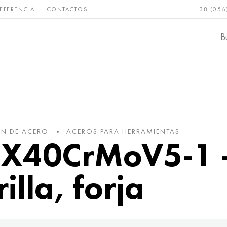
EFERENCIA
CONTACTOS
+38 (056
Raro y
Bronce, cobre,
Metale
refractario
latón
ferroso
ÓN DE ACERO
ACEROS PARA HERRAMIENTAS
 X40CrMoV5-1 -
rilla, forja