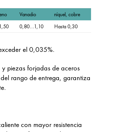
eno
Vanadio
níquel, cobre
1,50
0,80…1,10
Hasta 0,30
exceder el 0,035%.
 y piezas forjadas de aceros
el rango de entrega, garantiza
te.
liente con mayor resistencia