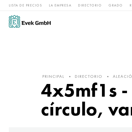
LISTA DE PRECIOS
LA EMPRESA
DIRECTORIO
GRADO
R
Aleaciones de
acero
Titanio
níquel
inoxidable
PRINCIPAL
DIRECTORIO
ALEACI
4x5mf1s -
círculo, va