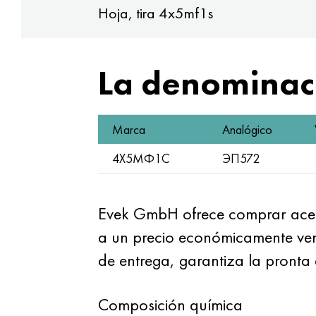
Hoja, tira 4x5mf1s
La denominaci
Marca
Analógico
4Х5МФ1С
ЭП572
Evek GmbH ofrece comprar ac
a un precio económicamente vent
de entrega, garantiza la pronta 
Composición química