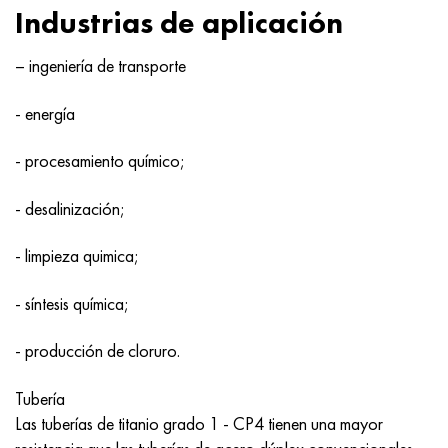
Hastelloy C-276
40XFA, 1.7223, AISI 4142
Industrias de aplicación
Hastelloy C2000
45X, 45h, 1.7035
– ingeniería de transporte
Hastelloy 3
45HN2MFA, k2425, 45hnmf
- energía
- procesamiento químico;
Hastelloy x
A40G, 44smn28, 1.0762, 46s20
- desalinización;
udimet 500
- limpieza quimica;
udimet 720
- síntesis química;
- producción de cloruro.
Tubería
Las tuberías de titanio grado 1 - CP4 tienen una mayor