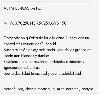
Nimónico 90
tubo de precisión
H70MFV
AM-350 - ams 5548
45Х14Н14В2М
ac35g2, 36smnpb14, 1.0765
ASTM B348
ASTM F67
Nimónico 263
AM-355 - ams 5547
50X14MF
38x2n2ma, 34CrNiMo6, 40NiCrMo7
Nr. W. 3.7025
UNS R50250
AWS 150
Haynes 25
Custom 450® - uns S45000
65X13
40hn2ma, 34CrNiMo4, 36hnm
Composición química similar a la clase 2, pero con un
Haynes 188
Ascoloy griego 418
90X18MF
38hs, 37hs
control más estricto de O, Fe y H
Buena relación peso/resistencia. Uno de los grados de
Haynes 230
Tubería resistente a la corrosión
95X18
38XA, 37Cr4, AISI 5135
titanio más blandos y dúctiles.
Resistencia a la corrosión en ambientes oxidantes y
Hastelloy b2
38HN3MFA, 35nicrmov12-5
ligeramente reductores.
Buena ductilidad tenacidad y buena soldabilidad.
Hastelloy b3
40G, 40Mn4, AISI 1035
hastelloy c4
38XM, 42CrMo4, AISI 1.7225
Aeronáutica, ciencia espacial, química industrial, energía.
hastelloy c22
40ХН, 36NiCr6, AISI 3135