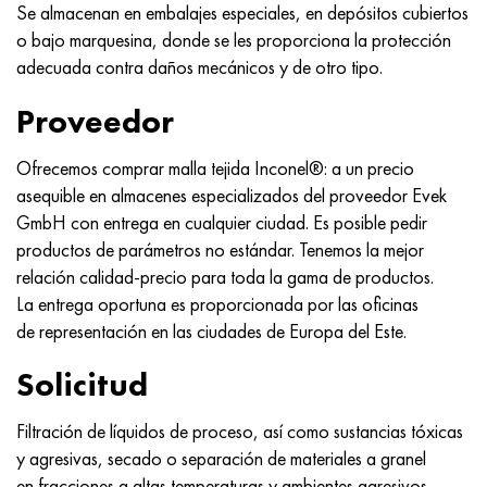
Se almacenan en embalajes especiales, en depósitos cubiertos
Hastelloy C-276
40XFA, 1.7223, AISI 4142
o bajo marquesina, donde se les proporciona la protección
adecuada contra daños mecánicos y de otro tipo.
Hastelloy C2000
45X, 45h, 1.7035
Proveedor
Hastelloy 3
45HN2MFA, k2425, 45hnmf
Ofrecemos comprar malla tejida Inconel®: a un precio
Hastelloy x
A40G, 44smn28, 1.0762, 46s20
asequible en almacenes especializados del proveedor Evek
GmbH con entrega en cualquier ciudad. Es posible pedir
udimet 500
productos de parámetros no estándar. Tenemos la mejor
relación calidad-precio para toda la gama de productos.
udimet 720
La entrega oportuna es proporcionada por las oficinas
de representación en las ciudades de Europa del Este.
Solicitud
Filtración de líquidos de proceso, así como sustancias tóxicas
y agresivas, secado o separación de materiales a granel
en fracciones a altas temperaturas y ambientes agresivos.