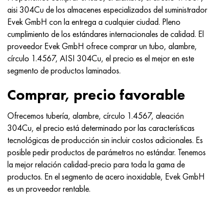
Nimónico 90
tubo de precisión
H70MFV
AM-350 - ams 5548
45Х14Н14В2М
ac35g2, 36smnpb14, 1.0765
aisi 304Cu de los almacenes especializados del suministrador
Evek GmbH con la entrega a cualquier ciudad. Pleno
Nimónico 263
AM-355 - ams 5547
50X14MF
38x2n2ma, 34CrNiMo6, 40NiCrMo7
cumplimiento de los estándares internacionales de calidad. El
proveedor Evek GmbH ofrece comprar un tubo, alambre,
Haynes 25
Custom 450® - uns S45000
65X13
40hn2ma, 34CrNiMo4, 36hnm
círculo 1.4567, AISI 304Cu, el precio es el mejor en este
segmento de productos laminados.
Haynes 188
Ascoloy griego 418
90X18MF
38hs, 37hs
Comprar, precio favorable
Haynes 230
Tubería resistente a la corrosión
95X18
38XA, 37Cr4, AISI 5135
Ofrecemos tubería, alambre, círculo 1.4567, aleación
Hastelloy b2
38HN3MFA, 35nicrmov12-5
304Cu, el precio está determinado por las características
tecnológicas de producción sin incluir costos adicionales. Es
Hastelloy b3
40G, 40Mn4, AISI 1035
posible pedir productos de parámetros no estándar. Tenemos
la mejor relación calidad-precio para toda la gama de
hastelloy c4
38XM, 42CrMo4, AISI 1.7225
productos. En el segmento de acero inoxidable, Evek GmbH
es un proveedor rentable.
hastelloy c22
40ХН, 36NiCr6, AISI 3135