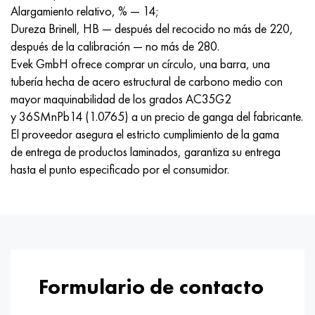
Hastelloy C-276
40XFA, 1.7223, AISI 4142
Alargamiento relativo, % — 14;
Dureza Brinell, HB — después del recocido no más de 220,
Hastelloy C2000
45X, 45h, 1.7035
después de la calibración — no más de 280.
Evek GmbH ofrece comprar un círculo, una barra, una
Hastelloy 3
45HN2MFA, k2425, 45hnmf
tubería hecha de acero estructural de carbono medio con
mayor maquinabilidad de los grados AC35G2
Hastelloy x
A40G, 44smn28, 1.0762, 46s20
y 36SMnPb14 (1.0765) a un precio de ganga del fabricante.
El proveedor asegura el estricto cumplimiento de la gama
udimet 500
de entrega de productos laminados, garantiza su entrega
hasta el punto especificado por el consumidor.
udimet 720
Formulario de contacto