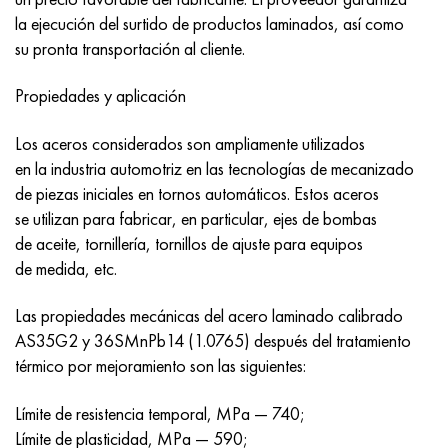
Nimónico 90
tubo de precisión
H70MFV
AM-350 - ams 5548
45Х14Н14В2М
ac35g2, 36smnpb14, 1.0765
la ejecución del surtido de productos laminados, así como
su pronta transportación al cliente.
Nimónico 263
AM-355 - ams 5547
50X14MF
38x2n2ma, 34CrNiMo6, 40NiCrMo7
Propiedades y aplicación
Haynes 25
Custom 450® - uns S45000
65X13
40hn2ma, 34CrNiMo4, 36hnm
Los aceros considerados son ampliamente utilizados
Haynes 188
Ascoloy griego 418
90X18MF
38hs, 37hs
en la industria automotriz en las tecnologías de mecanizado
de piezas iniciales en tornos automáticos. Estos aceros
Haynes 230
Tubería resistente a la corrosión
95X18
38XA, 37Cr4, AISI 5135
se utilizan para fabricar, en particular, ejes de bombas
de aceite, tornillería, tornillos de ajuste para equipos
Hastelloy b2
38HN3MFA, 35nicrmov12-5
de medida, etc.
Hastelloy b3
40G, 40Mn4, AISI 1035
Las propiedades mecánicas del acero laminado calibrado
AS35G2 y 36SMnPb14 (1.0765) después del tratamiento
hastelloy c4
38XM, 42CrMo4, AISI 1.7225
térmico por mejoramiento son las siguientes:
hastelloy c22
40ХН, 36NiCr6, AISI 3135
Límite de resistencia temporal, MPa — 740;
Límite de plasticidad, MPa — 590;