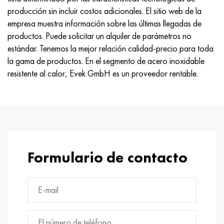
Nimónico 90
tubo de precisión
H70MFV
AM-350 - ams 5548
45Х14Н14В2М
ac35g2, 36smnpb14, 1.0765
producción sin incluir costos adicionales. El sitio web de la
empresa muestra información sobre las últimas llegadas de
Nimónico 263
AM-355 - ams 5547
50X14MF
38x2n2ma, 34CrNiMo6, 40NiCrMo7
productos. Puede solicitar un alquiler de parámetros no
estándar. Tenemos la mejor relación calidad-precio para toda
Haynes 25
Custom 450® - uns S45000
65X13
40hn2ma, 34CrNiMo4, 36hnm
la gama de productos. En el segmento de acero inoxidable
resistente al calor, Evek GmbH es un proveedor rentable.
Haynes 188
Ascoloy griego 418
90X18MF
38hs, 37hs
Haynes 230
Tubería resistente a la corrosión
95X18
38XA, 37Cr4, AISI 5135
Hastelloy b2
38HN3MFA, 35nicrmov12-5
Formulario de contacto
Hastelloy b3
40G, 40Mn4, AISI 1035
hastelloy c4
38XM, 42CrMo4, AISI 1.7225
hastelloy c22
40ХН, 36NiCr6, AISI 3135