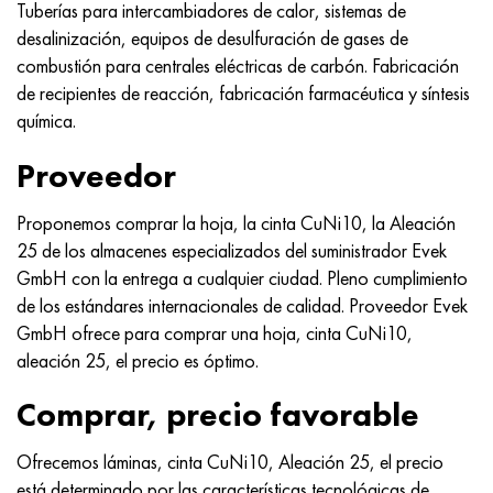
MP159
56DGNH
HN73MBTYu
5B
1.4567 - AISI 304Cu
15X16H2AM
30X, AISI 5130, 30h
Tuberías para intercambiadores de calor, sistemas de
desalinización, equipos de desulfuración de gases de
multimetro n155
68NKhVKTYu
XN70YU
TL5
1.4570-aisi303Cu
18X11MNFB
30hgs, 30hgs
combustión para centrales eléctricas de carbón. Fabricación
de recipientes de reacción, fabricación farmacéutica y síntesis
Nicrofer 5923 hMo
79NM, Lupa 7904
HN75MBTYu
A LAS 6
1.4574 - Aleación PH 15-7 Mo®
18X12VMBFR
30hgsa, 30hgsa
química.
Proveedor
Nicrofer 6030
80NM
XN75TBYu
TS-6
1.4580 - AISI 316Cb
20X12VNMF
30hgsn2a, 30hgsna
Proponemos comprar la hoja, la cinta CuNi10, la Aleación
Nitronik 40
80NMV-VI
XN77TYu
14 titanio
1.4597 - AISI 204Cu
20Х3FMI
30xn2ma, 30CrNiMo8
25 de los almacenes especializados del suministrador Evek
GmbH con la entrega a cualquier ciudad. Pleno cumplimiento
Nitronik 50
80NHS
XN77TYUR
SP-17
Aleación 28 - 1.4563
21NKMT
30хн3а, 31nicr14
de los estándares internacionales de calidad. Proveedor Evek
GmbH ofrece para comprar una hoja, cinta CuNi10,
Nitrónico 60
81HMA
ХН78Т
40 titanio
Aleación 31 - 1.4562
37X12N8G8MFB
34khn3ma, 36NiCrMo16, 35NiCrMo16
aleación 25, el precio es óptimo.
Nitronik 75
Tipos de aleaciones de precisión
HN80TBY
Aleación 254smo® - 1.4547
40X10X2M
35hgs, 35hgs
Comprar, precio favorable
Nimonic 80a
termobimetales
N65M, EP982
Aleación 926 - 1.4529
40Х9С2
35hgsa, 35hgsa
Ofrecemos láminas, cinta CuNi10, Aleación 25, el precio
está determinado por las características tecnológicas de