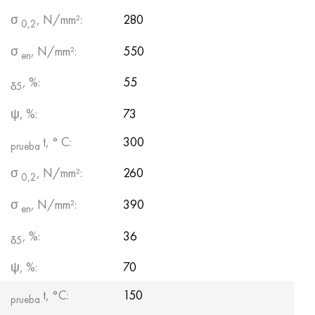
σ
, N/mm²:
280
0,2
σ
, N/mm²:
550
en
, %:
55
δ5
ψ, %:
73
t, ° С:
300
prueba
σ
, N/mm²:
260
0,2
σ
, N/mm²:
390
en
, %:
36
δ5
ψ, %:
70
t, °С:
150
prueba