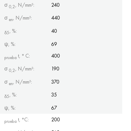
σ
, N/mm²:
240
0,2
σ
, N/mm²:
440
en
, %:
40
δ5
ψ, %:
69
t, ° С:
400
prueba
σ
, N/mm²:
190
0,2
σ
, N/mm²:
370
en
, %:
35
δ5
ψ, %:
67
t, °С:
200
prueba