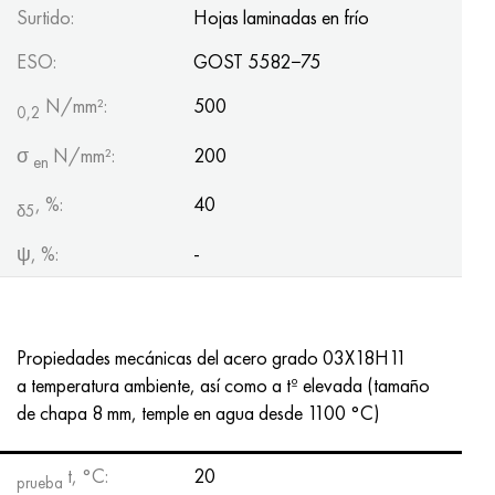
Surtido:
Hojas laminadas en frío
ESO:
GOST 5582−75
N/mm²:
500
0,2
σ
N/mm²:
200
en
, %:
40
δ5
ψ, %:
-
Propiedades mecánicas del acero grado 03X18H11
a temperatura ambiente, así como a tº elevada (tamaño
de chapa 8 mm, temple en agua desde 1100 °C)
t, °С:
20
prueba