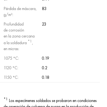
Pérdida de máscara,
83
g/m²:
Profundidad
23
de corrosión
en la zona cercana
*1
a la soldadura
,
en micras:
1075 °C:
0.19
1120 °C:
0.2
1150 °C:
0.18
*1
Los especímenes soldados se probaron en condiciones
de operación de columna de purga en la producción de