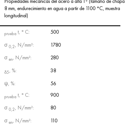
Propiedades mecánicas del acero a alta Tº (tamaño de chapa
8 mm, endurecimiento en agua a partir de 1100 °C, muestra
longitudinal)
t, ° С:
500
prueba
σ
, N/mm²:
1780
0,2
σ
, N/mm²:
280
en
, %:
38
δ5
ψ, %:
56
t, ° С:
900
prueba
σ
, N/mm²:
80
0,2
σ
, N/mm²:
110
en