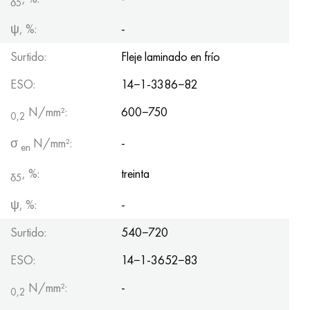
δ5
ψ, %:
-
Surtido:
Fleje laminado en frío
ESO:
14−1-3386−82
N/mm²:
600−750
0,2
σ
N/mm²:
-
en
, %:
treinta
δ5
ψ, %:
-
Surtido:
540−720
ESO:
14−1-3652−83
N/mm²:
-
0,2