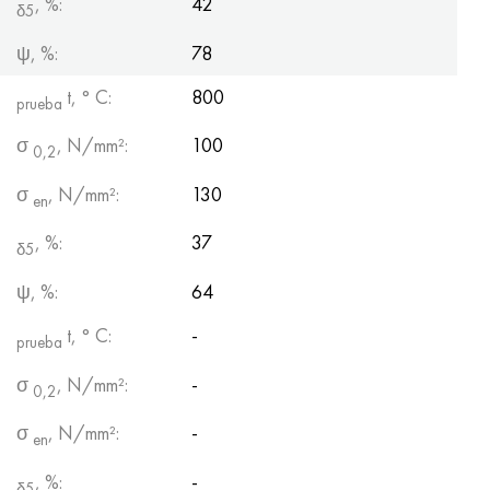
, %:
42
δ5
ψ, %:
78
t, ° С:
800
prueba
σ
, N/mm²:
100
0,2
σ
, N/mm²:
130
en
, %:
37
δ5
ψ, %:
64
t, ° С:
-
prueba
σ
, N/mm²:
-
0,2
σ
, N/mm²:
-
en
, %:
-
δ5