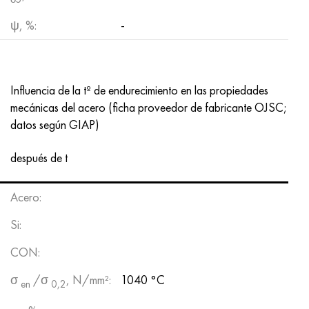
ψ, %:
-
Influencia de la tº de endurecimiento en las propiedades
mecánicas del acero (ficha proveedor de fabricante OJSC;
datos según GIAP)
después de t
Acero:
Si:
CON:
σ
/σ
, N/mm²:
1040 °C
en
0,2