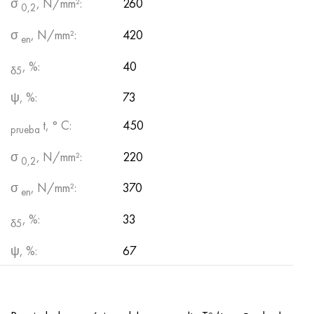
σ
, N/mm²:
260
0,2
σ
, N/mm²:
420
en
, %:
40
δ5
ψ, %:
73
t, ° С:
450
prueba
σ
, N/mm²:
220
0,2
σ
, N/mm²:
370
en
, %:
33
δ5
ψ, %:
67