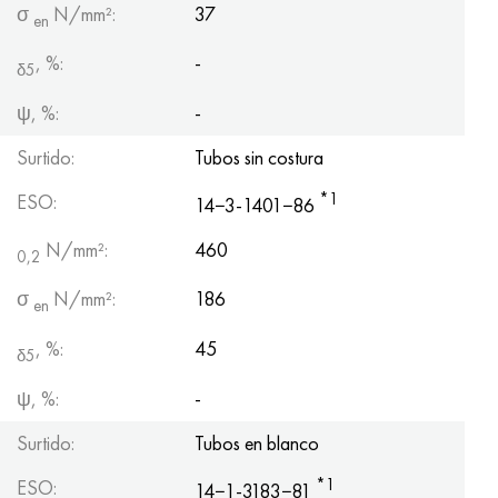
σ
N/mm²:
37
en
, %:
-
δ5
ψ, %:
-
Surtido:
Tubos sin costura
*1
ESO:
14−3-1401−86
N/mm²:
460
0,2
σ
N/mm²:
186
en
, %:
45
δ5
ψ, %:
-
Surtido:
Tubos en blanco
*1
ESO:
14−1-3183−81