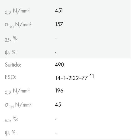
N/mm²:
451
0,2
σ
N/mm²:
157
en
, %:
-
δ5
ψ, %:
-
Surtido:
490
*1
ESO:
14−1-2132−77
N/mm²:
196
0,2
σ
N/mm²:
45
en
, %:
-
δ5
ψ, %:
-