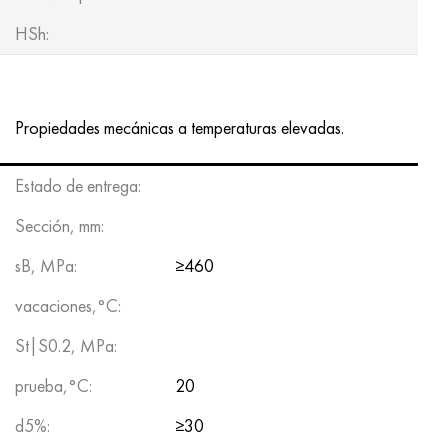
HSh:
Propiedades mecánicas a temperaturas elevadas.
Estado de entrega:
Sección, mm:
sB, MPa:
≥460
vacaciones,°C:
St|S0.2, MPa:
prueba,°C:
20
d5%:
≥30