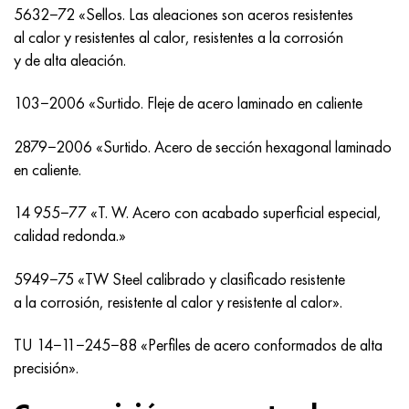
MP159
56DGNH
HN73MBTYu
5B
1.4567 - AISI 304Cu
15X16H2AM
30X, AISI 5130, 30h
5632−72 «Sellos. Las aleaciones son aceros resistentes
al calor y resistentes al calor, resistentes a la corrosión
multimetro n155
68NKhVKTYu
XN70YU
TL5
1.4570-aisi303Cu
18X11MNFB
30hgs, 30hgs
y de alta aleación.
Nicrofer 5923 hMo
79NM, Lupa 7904
HN75MBTYu
A LAS 6
1.4574 - Aleación PH 15-7 Mo®
18X12VMBFR
30hgsa, 30hgsa
103−2006 «Surtido. Fleje de acero laminado en caliente
Nicrofer 6030
80NM
XN75TBYu
TS-6
1.4580 - AISI 316Cb
20X12VNMF
30hgsn2a, 30hgsna
2879−2006 «Surtido. Acero de sección hexagonal laminado
en caliente.
Nitronik 40
80NMV-VI
XN77TYu
14 titanio
1.4597 - AISI 204Cu
20Х3FMI
30xn2ma, 30CrNiMo8
14 955−77 «T. W. Acero con acabado superficial especial,
calidad redonda.»
Nitronik 50
80NHS
XN77TYUR
SP-17
Aleación 28 - 1.4563
21NKMT
30хн3а, 31nicr14
5949−75 «TW Steel calibrado y clasificado resistente
Nitrónico 60
81HMA
ХН78Т
40 titanio
Aleación 31 - 1.4562
37X12N8G8MFB
34khn3ma, 36NiCrMo16, 35NiCrMo16
a la corrosión, resistente al calor y resistente al calor».
Nitronik 75
Tipos de aleaciones de precisión
HN80TBY
Aleación 254smo® - 1.4547
40X10X2M
35hgs, 35hgs
TU 14−11−245−88 «Perfiles de acero conformados de alta
precisión».
Nimonic 80a
termobimetales
N65M, EP982
Aleación 926 - 1.4529
40Х9С2
35hgsa, 35hgsa