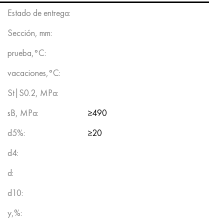
Hastelloy C-276
40XFA, 1.7223, AISI 4142
Estado de entrega:
Hastelloy C2000
45X, 45h, 1.7035
Sección, mm:
prueba,°C:
Hastelloy 3
45HN2MFA, k2425, 45hnmf
vacaciones,°C:
Hastelloy x
A40G, 44smn28, 1.0762, 46s20
St|S0.2, MPa:
udimet 500
sB, MPa:
≥490
udimet 720
d5%:
≥20
d4:
d:
d10:
y,%: