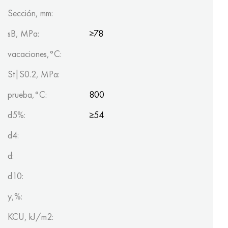
Sección, mm:
sB, MPa:
≥78
vacaciones,°C:
St|S0.2, MPa:
prueba,°C:
800
d5%:
≥54
d4:
d:
d10:
y,%:
KCU, kJ/m2: