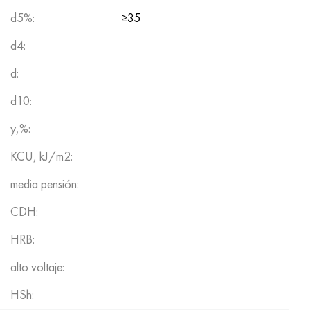
d5%:
≥35
d4:
d:
d10:
y,%:
KCU, kJ/m2:
media pensión:
CDH:
HRB:
alto voltaje:
HSh: