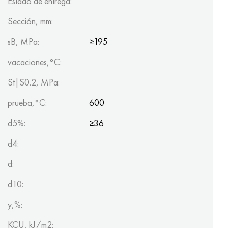
Estado de entrega:
Sección, mm:
sB, MPa:
≥195
vacaciones,°C:
St|S0.2, MPa:
prueba,°C:
600
d5%:
≥36
d4:
d:
d10:
y,%:
KCU, kJ/m2: