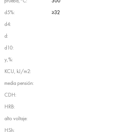
prueba,°C:
300
d5%:
≥32
d4:
d:
d10:
y,%:
KCU, kJ/m2:
media pensión:
CDH:
HRB:
alto voltaje:
HSh: