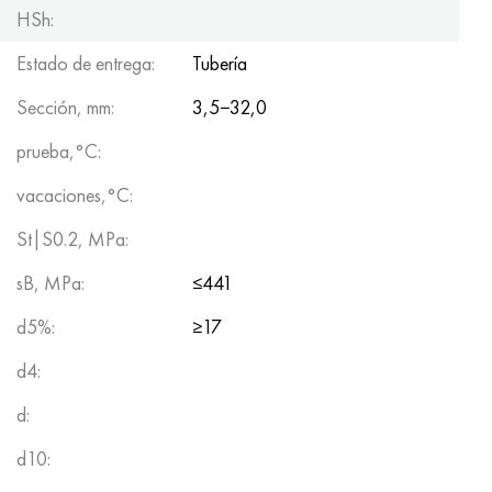
HSh:
Estado de entrega:
Tubería
Sección, mm:
3,5−32,0
prueba,°C:
vacaciones,°C:
St|S0.2, MPa:
sB, MPa:
≤441
d5%:
≥17
d4:
d:
d10: