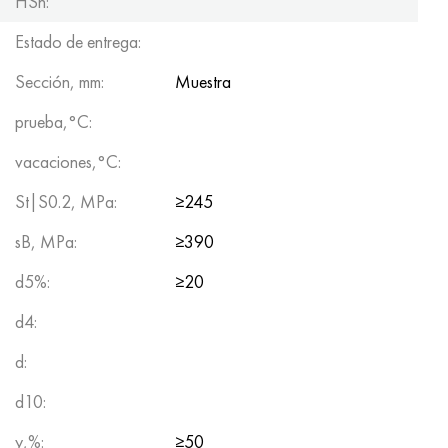
HSh:
Estado de entrega:
Sección, mm:
Muestra
prueba,°C:
vacaciones,°C:
St|S0.2, MPa:
≥245
sB, MPa:
≥390
d5%:
≥20
d4:
d:
d10:
y,%:
≥50