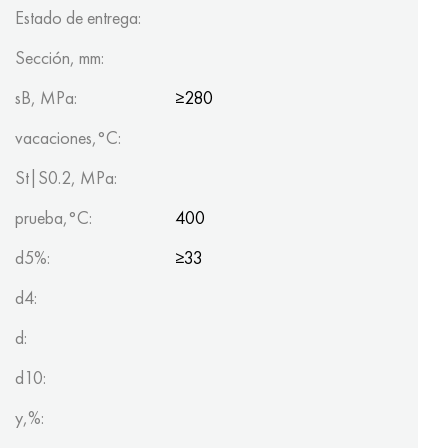
Estado de entrega:
Sección, mm:
sB, MPa:
≥280
vacaciones,°C:
St|S0.2, MPa:
prueba,°C:
400
d5%:
≥33
d4:
d:
d10:
y,%: