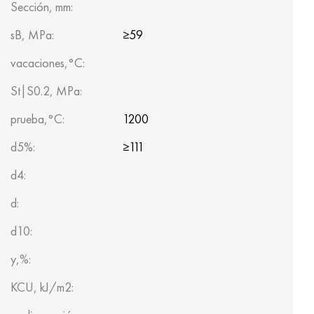
Sección, mm:
sB, MPa:
≥59
vacaciones,°C:
St|S0.2, MPa:
prueba,°C:
1200
d5%:
≥111
d4:
d:
d10:
y,%:
KCU, kJ/m2: