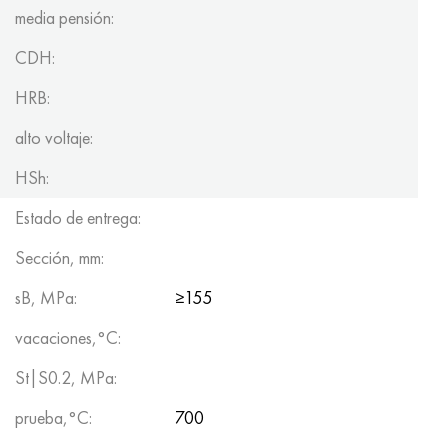
media pensión:
CDH:
HRB:
alto voltaje:
HSh:
Estado de entrega:
Sección, mm:
sB, MPa:
≥155
vacaciones,°C:
St|S0.2, MPa:
prueba,°C:
700