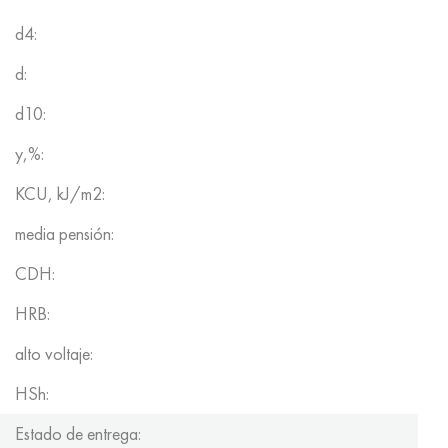
d4:
d:
d10:
y,%:
KCU, kJ/m2:
media pensión:
CDH:
HRB:
alto voltaje:
HSh:
Estado de entrega: