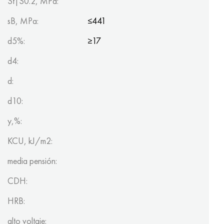
St|S0.2, MPa:
sB, MPa:
≤441
d5%:
≥17
d4:
d:
d10:
y,%:
KCU, kJ/m2:
media pensión:
CDH:
HRB:
alto voltaje: