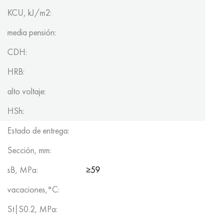
KCU, kJ/m2:
media pensión:
CDH:
HRB:
alto voltaje:
HSh:
Estado de entrega:
Sección, mm:
sB, MPa:
≥59
vacaciones,°C:
St|S0.2, MPa: