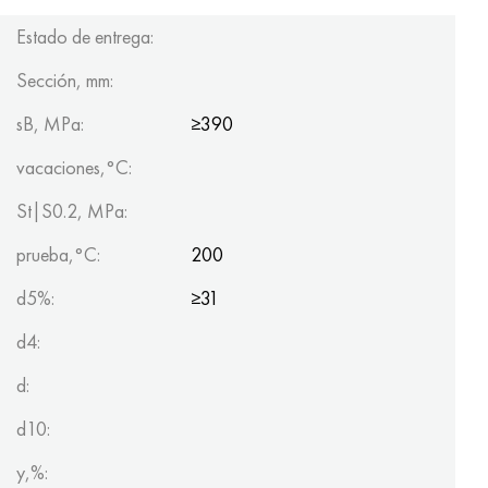
Estado de entrega:
Sección, mm:
sB, MPa:
≥390
vacaciones,°C:
St|S0.2, MPa:
prueba,°C:
200
d5%:
≥31
d4:
d:
d10:
y,%: