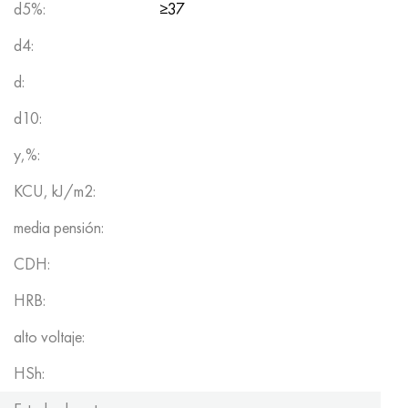
d5%:
≥37
d4:
d:
d10:
y,%:
KCU, kJ/m2:
media pensión:
CDH:
HRB:
alto voltaje:
HSh: