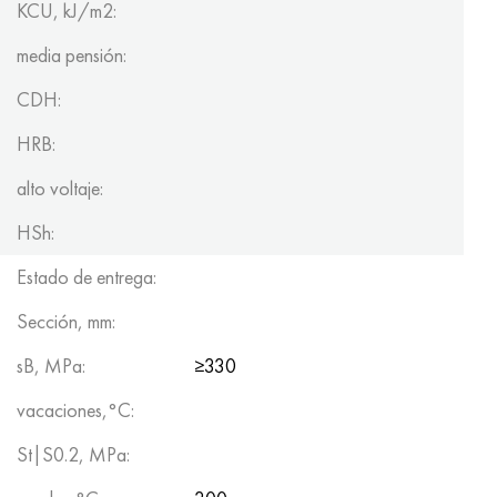
KCU, kJ/m2:
media pensión:
CDH:
HRB:
alto voltaje:
HSh:
Estado de entrega:
Sección, mm:
sB, MPa:
≥330
vacaciones,°C:
St|S0.2, MPa: