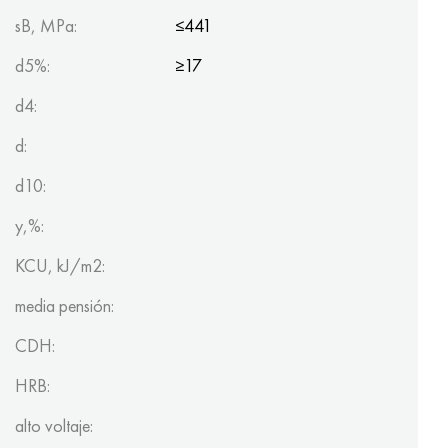
sB, MPa:
≤441
d5%:
≥17
d4:
d:
d10:
y,%:
KCU, kJ/m2:
media pensión:
CDH:
HRB:
alto voltaje: