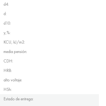
d4:
d:
d10:
y,%:
KCU, kJ/m2:
media pensión:
CDH:
HRB:
alto voltaje:
HSh:
Estado de entrega: