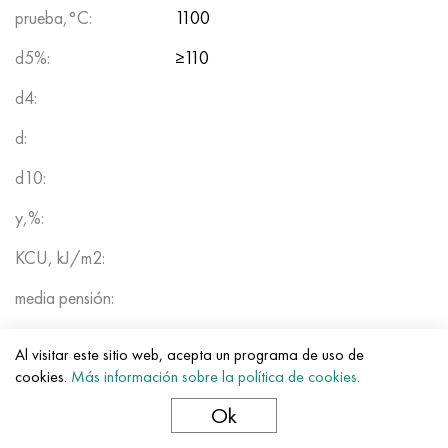
prueba,°C:
1100
d5%:
≥110
d4:
d:
d10:
y,%:
KCU, kJ/m2:
media pensión:
CDH:
Al visitar este sitio web, acepta un programa de uso de
HRB:
cookies.
Más información sobre la política de cookies
.
Ok
alto voltaje: