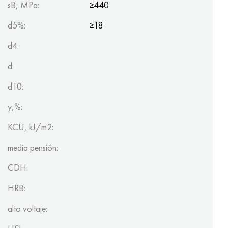
sB, MPa:
≥440
d5%:
≥18
d4:
d:
d10:
y,%:
KCU, kJ/m2:
media pensión:
CDH:
HRB:
alto voltaje: