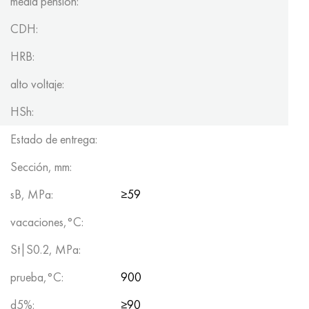
media pensión:
CDH:
HRB:
alto voltaje:
HSh:
Estado de entrega:
Sección, mm:
sB, MPa:
≥59
vacaciones,°C:
St|S0.2, MPa:
prueba,°C:
900
d5%:
≥90