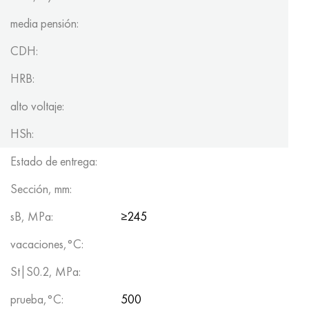
media pensión:
CDH:
HRB:
alto voltaje:
HSh:
Estado de entrega:
Sección, mm:
sB, MPa:
≥245
vacaciones,°C:
St|S0.2, MPa:
prueba,°C:
500