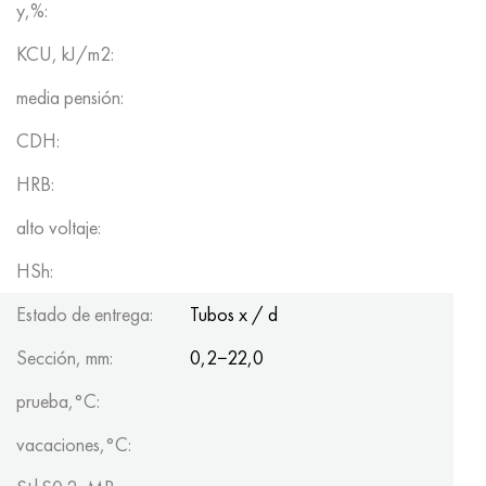
y,%:
KCU, kJ/m2:
media pensión:
CDH:
HRB:
alto voltaje:
HSh:
Estado de entrega:
Tubos x / d
Sección, mm:
0,2−22,0
prueba,°C:
vacaciones,°C: