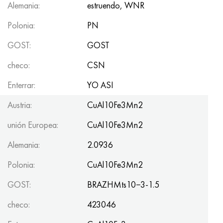
Alemania:
estruendo, WNR
Polonia:
PN
GOST:
GOST
checo:
CSN
Enterrar:
YO ASI
Austria:
CuAl10Fe3Mn2
unión Europea:
CuAl10Fe3Mn2
Alemania:
2.0936
Polonia:
CuAl10Fe3Mn2
GOST:
BRAZHMts10−3-1.5
checo:
423046