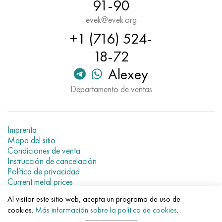
91-90
evek@evek.org
+1 (716) 524-
18-72
Alexey
Departamento de ventas
Imprenta
Mapa del sitio
Condiciones de venta
Instrucción de cancelación
Política de privacidad
Current metal prices
Al visitar este sitio web, acepta un programa de uso de
© 2007–2026 «Evek GmbH»
cookies.
Más información sobre la política de cookies
.
El uso de los materiales de la web sin enlaces directos para el