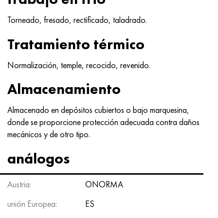
Hastelloy C-276
40XFA, 1.7223, AISI 4142
Torneado, fresado, rectificado, taladrado.
Hastelloy C2000
45X, 45h, 1.7035
Tratamiento térmico
Hastelloy 3
45HN2MFA, k2425, 45hnmf
Normalización, temple, recocido, revenido.
Hastelloy x
A40G, 44smn28, 1.0762, 46s20
Almacenamiento
udimet 500
Almacenado en depósitos cubiertos o bajo marquesina,
donde se proporcione protección adecuada contra daños
udimet 720
mecánicos y de otro tipo.
análogos
Austria:
ONORMA
unión Europea:
ES