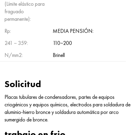
Nimónico 90
tubo de precisión
H70MFV
AM-350 - ams 5548
45Х14Н14В2М
ac35g2, 36smnpb14, 1.0765
(Límite elástico para
fraguado
Nimónico 263
AM-355 - ams 5547
50X14MF
38x2n2ma, 34CrNiMo6, 40NiCrMo7
permanente):
Rp:
MEDIA PENSIÓN:
Haynes 25
Custom 450® - uns S45000
65X13
40hn2ma, 34CrNiMo4, 36hnm
241－359:
110−200
Haynes 188
Ascoloy griego 418
90X18MF
38hs, 37hs
N/mm2:
Brinell
Haynes 230
Tubería resistente a la corrosión
95X18
38XA, 37Cr4, AISI 5135
Hastelloy b2
38HN3MFA, 35nicrmov12-5
Solicitud
Hastelloy b3
40G, 40Mn4, AISI 1035
Placas tubulares de condensadores, partes de equipos
criogénicos y equipos químicos, electrodos para soldadura de
hastelloy c4
38XM, 42CrMo4, AISI 1.7225
aluminio-hierro bronce y soldadura automática por arco
sumergido de bronce.
hastelloy c22
40ХН, 36NiCr6, AISI 3135
trabajo en frio