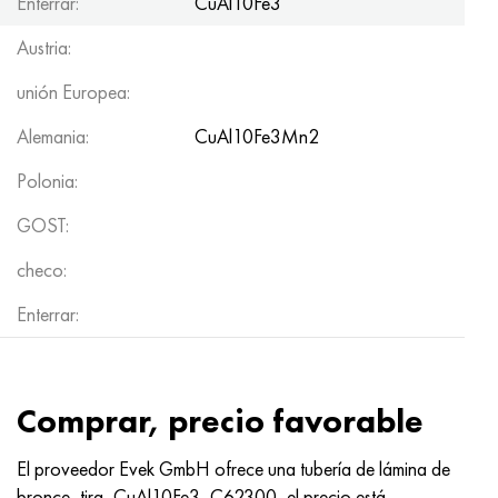
Enterrar:
CuAl10Fe3
Austria:
unión Europea:
Alemania:
CuAl10Fe3Mn2
Polonia:
GOST:
checo:
Enterrar:
Comprar, precio favorable
El proveedor Evek GmbH ofrece una tubería de lámina de
bronce, tira, CuAl10Fe3, C62300, el precio está