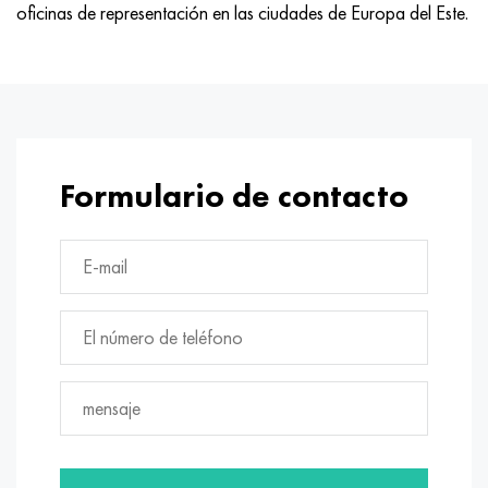
oficinas de representación en las ciudades de Europa del Este.
Hastelloy C-276
40XFA, 1.7223, AISI 4142
Hastelloy C2000
45X, 45h, 1.7035
Hastelloy 3
45HN2MFA, k2425, 45hnmf
Hastelloy x
A40G, 44smn28, 1.0762, 46s20
Formulario de contacto
udimet 500
udimet 720