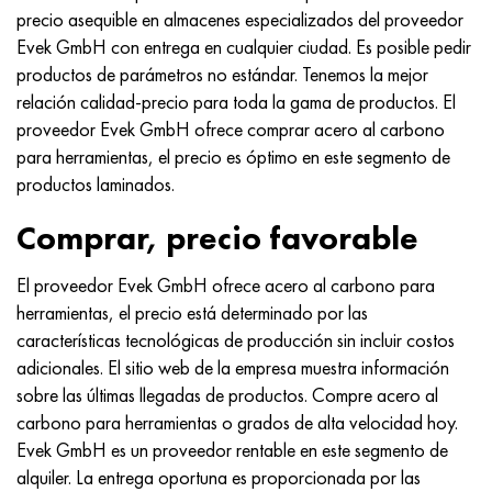
Nimónico 90
tubo de precisión
H70MFV
AM-350 - ams 5548
45Х14Н14В2М
ac35g2, 36smnpb14, 1.0765
precio asequible en almacenes especializados del proveedor
Evek GmbH con entrega en cualquier ciudad. Es posible pedir
Nimónico 263
AM-355 - ams 5547
50X14MF
38x2n2ma, 34CrNiMo6, 40NiCrMo7
productos de parámetros no estándar. Tenemos la mejor
relación calidad-precio para toda la gama de productos. El
Haynes 25
Custom 450® - uns S45000
65X13
40hn2ma, 34CrNiMo4, 36hnm
proveedor Evek GmbH ofrece comprar acero al carbono
para herramientas, el precio es óptimo en este segmento de
Haynes 188
Ascoloy griego 418
90X18MF
38hs, 37hs
productos laminados.
Comprar, precio favorable
Haynes 230
Tubería resistente a la corrosión
95X18
38XA, 37Cr4, AISI 5135
El proveedor Evek GmbH ofrece acero al carbono para
Hastelloy b2
38HN3MFA, 35nicrmov12-5
herramientas, el precio está determinado por las
características tecnológicas de producción sin incluir costos
Hastelloy b3
40G, 40Mn4, AISI 1035
adicionales. El sitio web de la empresa muestra información
sobre las últimas llegadas de productos. Compre acero al
hastelloy c4
38XM, 42CrMo4, AISI 1.7225
carbono para herramientas o grados de alta velocidad hoy.
Evek GmbH es un proveedor rentable en este segmento de
hastelloy c22
40ХН, 36NiCr6, AISI 3135
alquiler. La entrega oportuna es proporcionada por las