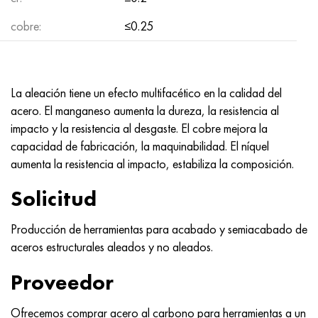
MP159
56DGNH
HN73MBTYu
5B
1.4567 - AISI 304Cu
15X16H2AM
30X, AISI 5130, 30h
cobre:
≤0.25
multimetro n155
68NKhVKTYu
XN70YU
TL5
1.4570-aisi303Cu
18X11MNFB
30hgs, 30hgs
Nicrofer 5923 hMo
79NM, Lupa 7904
HN75MBTYu
A LAS 6
1.4574 - Aleación PH 15-7 Mo®
18X12VMBFR
30hgsa, 30hgsa
La aleación tiene un efecto multifacético en la calidad del
acero. El manganeso aumenta la dureza, la resistencia al
Nicrofer 6030
80NM
XN75TBYu
TS-6
1.4580 - AISI 316Cb
20X12VNMF
30hgsn2a, 30hgsna
impacto y la resistencia al desgaste. El cobre mejora la
capacidad de fabricación, la maquinabilidad. El níquel
Nitronik 40
80NMV-VI
XN77TYu
14 titanio
1.4597 - AISI 204Cu
20Х3FMI
30xn2ma, 30CrNiMo8
aumenta la resistencia al impacto, estabiliza la composición.
Nitronik 50
80NHS
XN77TYUR
SP-17
Aleación 28 - 1.4563
21NKMT
30хн3а, 31nicr14
Solicitud
Nitrónico 60
81HMA
ХН78Т
40 titanio
Aleación 31 - 1.4562
37X12N8G8MFB
34khn3ma, 36NiCrMo16, 35NiCrMo16
Producción de herramientas para acabado y semiacabado de
aceros estructurales aleados y no aleados.
Nitronik 75
Tipos de aleaciones de precisión
HN80TBY
Aleación 254smo® - 1.4547
40X10X2M
35hgs, 35hgs
Proveedor
Nimonic 80a
termobimetales
N65M, EP982
Aleación 926 - 1.4529
40Х9С2
35hgsa, 35hgsa
Ofrecemos comprar acero al carbono para herramientas a un