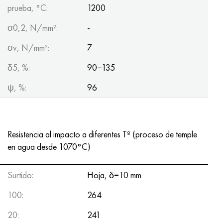
prueba, °C:
1200
σ0,2, N/mm²:
-
σv, N/mm²:
7
δ5, %:
90−135
ψ, %:
96
Resistencia al impacto a diferentes Tº (proceso de temple
en agua desde 1070°С)
Surtido:
Hoja, δ=10 mm
100:
264
20:
241