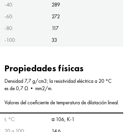
-40:
289
-60:
272
-80:
117
-100:
33
Propiedades físicas
Densidad 7,7 g/cm3; la resistividad eléctrica a 20 °C
es de 0,7 Ω • mm2/m.
Valores del coeficiente de temperatura de dilatación lineal.
t, °С:
α 106, K-1
20 a 100:
14.6