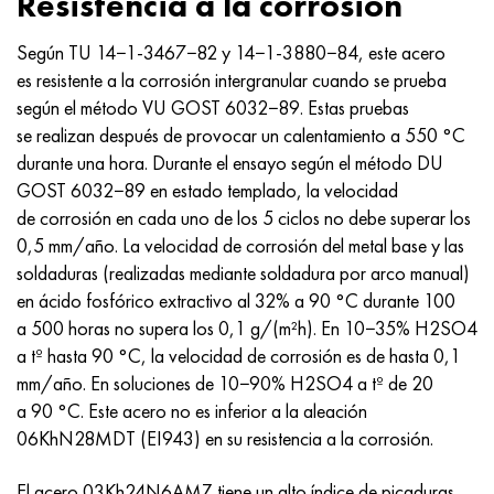
Resistencia a la corrosión
Según TU 14−1-3467−82 y 14−1-3880−84, este acero
es resistente a la corrosión intergranular cuando se prueba
según el método VU GOST 6032−89. Estas pruebas
se realizan después de provocar un calentamiento a 550 °C
durante una hora. Durante el ensayo según el método DU
GOST 6032−89 en estado templado, la velocidad
de corrosión en cada uno de los 5 ciclos no debe superar los
0,5 mm/año. La velocidad de corrosión del metal base y las
soldaduras (realizadas mediante soldadura por arco manual)
en ácido fosfórico extractivo al 32% a 90 °C durante 100
a 500 horas no supera los 0,1 g/(m²h). En 10−35% H2SO4
a tº hasta 90 °C, la velocidad de corrosión es de hasta 0,1
mm/año. En soluciones de 10−90% H2SO4 a tº de 20
a 90 °C. Este acero no es inferior a la aleación
06KhN28MDT (EI943) en su resistencia a la corrosión.
El acero 03Kh24N6AMZ tiene un alto índice de picaduras