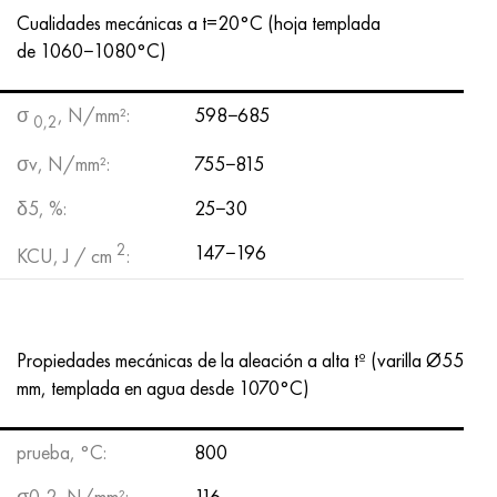
Hastelloy C-276
40XFA, 1.7223, AISI 4142
Cualidades mecánicas a t=20°C (hoja templada
de 1060−1080°C)
Hastelloy C2000
45X, 45h, 1.7035
σ
, N/mm²:
598−685
0,2
Hastelloy 3
45HN2MFA, k2425, 45hnmf
σv, N/mm²:
755−815
Hastelloy x
A40G, 44smn28, 1.0762, 46s20
δ5, %:
25−30
udimet 500
2
147−196
KCU, J / cm
:
udimet 720
Propiedades mecánicas de la aleación a alta tº (varilla Ø55
mm, templada en agua desde 1070°С)
prueba, °С:
800
σ0,2, N/mm²:
116