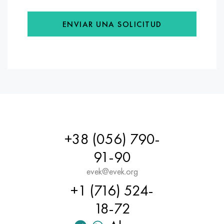
ENVIAR UNA SOLICITUD
+38 (056) 790-
91-90
evek@evek.org
+1 (716) 524-
18-72