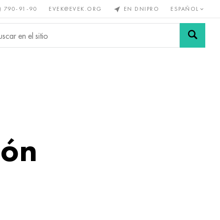
) 790-91-90
EVEK@EVEK.ORG
EN DNIPRO
ESPAÑOL
s no
Aleación de
Mallas y
s
acero
conexiones
ión