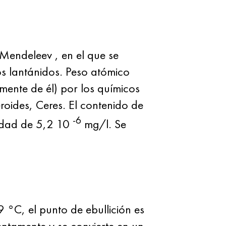
. Mendeleev
, en el que se
s lantánidos. Peso atómico
mente de él) por los químicos
roides, Ceres. El contenido de
-6
ntidad de 5,2 10
mg/l. Se
°C, el punto de ebullición es
entamente y se convierte en un