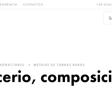
EFERENCIA
CONTACTOS
+38 (056
Raro y
Bronce, cobre,
Metale
refractario
latón
ferroso
REFRACTARIO
METALES DE TIERRAS RARAS
erio, composic