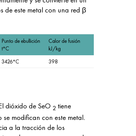
s de este metal con una red β
Punto de ebullición
Calor de fusión
t°С
kJ/kg
3426°С
398
. El dióxido de SeO
tiene
2
 se modifican con este metal.
ia a la tracción de los