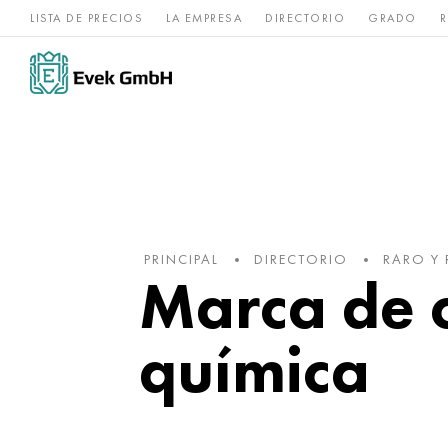
LISTA DE PRECIOS
LA EMPRESA
DIRECTORIO
GRADO
R
Aleaciones de
acero
Titanio
níquel
inoxidable
PRINCIPAL
DIRECTORIO
RARO Y 
Marca de c
química