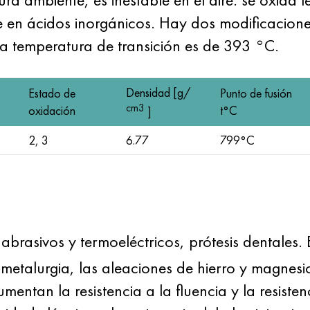
e en ácidos inorgánicos. Hay dos modificacione
a temperatura de transición es de 393 °C.
Densidad [g/
Estado de
Punto de fusión
cm3
oxidación
t°С
]
2, 3
6.77
799°С
 abrasivos y termoeléctricos, prótesis dentales
talurgia, las aleaciones de hierro y magnesio
tan la resistencia a la fluencia y la resistenc