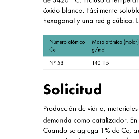
óxido blanco. Fácilmente solubl
hexagonal y una red g cúbica. L
Número atómico
Masa atómica (molar)
Ce
g/mol
Nº 58
140.115
Solicitud
Producción de vidrio, materiales
demanda como catalizador. En me
Cuando se agrega 1% de Ce, aumen