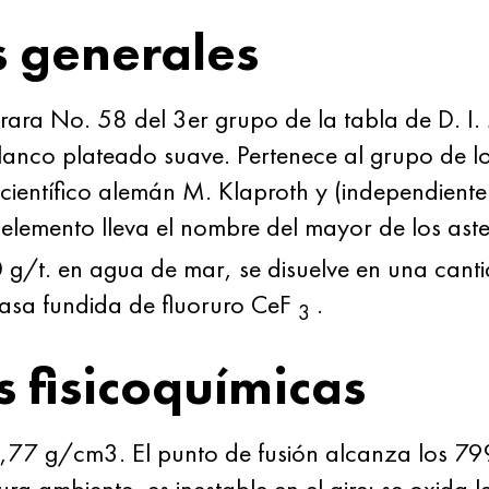
s generales
a rara No. 58 del 3er grupo de la tabla de
D. I
anco plateado suave. Pertenece al grupo de lo
 científico alemán M. Klaproth y (independiente
e elemento lleva el nombre del mayor de los aste
 70 g/t. en agua de mar, se disuelve en una ca
 masa fundida de fluoruro CeF
.
3
s fisicoquímicas
77 g/cm3. El punto de fusión alcanza los 799 
a ambiente, es inestable en el aire: se oxida l