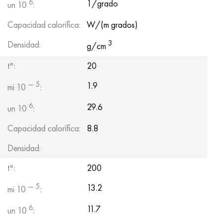
6
1/grado
un 10
:
Hastelloy C-276
40XFA, 1.7223, AISI 4142
Capacidad calorífica:
W/(m grados)
Hastelloy C2000
45X, 45h, 1.7035
3
Densidad:
g/cm
Hastelloy 3
45HN2MFA, k2425, 45hnmf
t°:
20
Hastelloy x
A40G, 44smn28, 1.0762, 46s20
— 5
1.9
mi 10
:
udimet 500
6
29.6
un 10
:
Capacidad calorífica:
8.8
udimet 720
Densidad:
t°:
200
— 5
13.2
mi 10
:
6
11.7
un 10
: