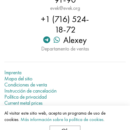
evek@evek.org
+1 (716) 524-
18-72
Alexey
Departamento de ventas
Imprenta
Mapa del sitio
Condiciones de venta
Instrucción de cancelación
Política de privacidad
Current metal prices
Al visitar este sitio web, acepta un programa de uso de
© 2007–2026 «Evek GmbH»
cookies.
Más información sobre la política de cookies
.
El uso de los materiales de la web sin enlaces directos para el
hotel.