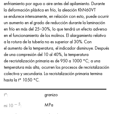
Nimónico 90
tubo de precisión
H70MFV
AM-350 - ams 5548
45Х14Н14В2М
ac35g2, 36smnpb14, 1.0765
enfriamiento por agua o aire antes del apilamiento. Durante
la deformación plástica en frío, la aleación KhN60VT
Nimónico 263
AM-355 - ams 5547
50X14MF
38x2n2ma, 34CrNiMo6, 40NiCrMo7
se endurece intensamente, en relación con esto, puede ocurrir
un aumento en el grado de reducción durante la laminación
Haynes 25
Custom 450® - uns S45000
65X13
40hn2ma, 34CrNiMo4, 36hnm
en frío en más del 25−30%, lo que tendrá un efecto adverso
en el funcionamiento de los molinos. El alargamiento relativo
Haynes 188
Ascoloy griego 418
90X18MF
38hs, 37hs
a la rotura de la tubería no es superior al 30%. Con
el aumento de la temperatura, el indicador disminuye. Después
Haynes 230
Tubería resistente a la corrosión
95X18
38XA, 37Cr4, AISI 5135
de una compresión del 10 al 40%, la temperatura
de recristalización primaria es de 950 a 1000 °C; a una
Hastelloy b2
38HN3MFA, 35nicrmov12-5
temperatura más alta, ocurren los procesos de recristalización
colectiva y secundaria. La recristalización primaria termina
Hastelloy b3
40G, 40Mn4, AISI 1035
hasta la t° 1050 °C.
hastelloy c4
38XM, 42CrMo4, AISI 1.7225
t°:
granizo
— 5
hastelloy c22
40ХН, 36NiCr6, AISI 3135
MPa
mi 10
: