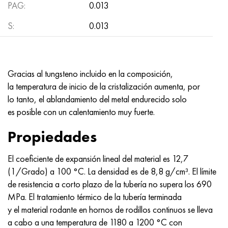
MP159
56DGNH
HN73MBTYu
5B
1.4567 - AISI 304Cu
15X16H2AM
30X, AISI 5130, 30h
PAG:
0.013
S:
0.013
multimetro n155
68NKhVKTYu
XN70YU
TL5
1.4570-aisi303Cu
18X11MNFB
30hgs, 30hgs
Nicrofer 5923 hMo
79NM, Lupa 7904
HN75MBTYu
A LAS 6
1.4574 - Aleación PH 15-7 Mo®
18X12VMBFR
30hgsa, 30hgsa
Gracias al tungsteno incluido en la composición,
Nicrofer 6030
80NM
XN75TBYu
TS-6
1.4580 - AISI 316Cb
20X12VNMF
30hgsn2a, 30hgsna
la temperatura de inicio de la cristalización aumenta, por
lo tanto, el ablandamiento del metal endurecido solo
Nitronik 40
80NMV-VI
XN77TYu
14 titanio
1.4597 - AISI 204Cu
20Х3FMI
30xn2ma, 30CrNiMo8
es posible con un calentamiento muy fuerte.
Nitronik 50
80NHS
XN77TYUR
SP-17
Aleación 28 - 1.4563
21NKMT
30хн3а, 31nicr14
Propiedades
Nitrónico 60
81HMA
ХН78Т
40 titanio
Aleación 31 - 1.4562
37X12N8G8MFB
34khn3ma, 36NiCrMo16, 35NiCrMo16
El coeficiente de expansión lineal del material es 12,7
(1/Grado) a 100 °C. La densidad es de 8,8 g/cm³. El límite
Nitronik 75
Tipos de aleaciones de precisión
HN80TBY
Aleación 254smo® - 1.4547
40X10X2M
35hgs, 35hgs
de resistencia a corto plazo de la tubería no supera los 690
MPa. El tratamiento térmico de la tubería terminada
Nimonic 80a
termobimetales
N65M, EP982
Aleación 926 - 1.4529
40Х9С2
35hgsa, 35hgsa
y el material rodante en hornos de rodillos continuos se lleva
a cabo a una temperatura de 1180 a 1200 °C con