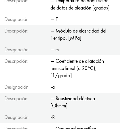
Descripción:
— Temperatura de adquisición
de datos de aleación [grados]
Designación:
— T
Descripción:
— Módulo de elasticidad del
1er tipo, [MPa]
Designación:
— mi
Descripción:
— Coeficiente de dilatación
térmica lineal (a 20°С),
[1/grado]
Designación:
-a
Descripción:
— Resistividad eléctrica
[Ohm·m]
Designación:
-R
Descripción:
— Gravedad específica