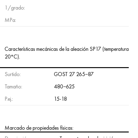
Hastelloy C-276
40XFA, 1.7223, AISI 4142
1/grado:
Hastelloy C2000
45X, 45h, 1.7035
MPa:
Hastelloy 3
45HN2MFA, k2425, 45hnmf
Características mecánicas de la aleación SP17 (temperatura
Hastelloy x
A40G, 44smn28, 1.0762, 46s20
20°C).
udimet 500
Surtido:
GOST 27 265−87
udimet 720
Tamaño:
480−625
P.ej.:
15-18
Marcado de propiedades físicas: