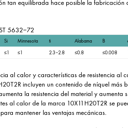
n tan equilibrada hace posible la fabricación d
OST 5632−72
Si
Minnesota
ti
Alabama
B
≤1
≤1
2.3−2.8
≤0.8
≤0.008
ncia al calor y características de resistencia al 
H20T2R incluyen un contenido de níquel más b
aumenta la resistencia del material y aumenta 
tentes al calor de la marca 10X11H20T2R se pu
para mantener las ventajas mecánicas.