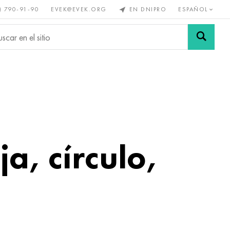
) 790-91-90
EVEK@EVEK.ORG
EN DNIPRO
ESPAÑOL
s no
Aleación de
Mallas y
s
acero
conexiones
a, círculo,