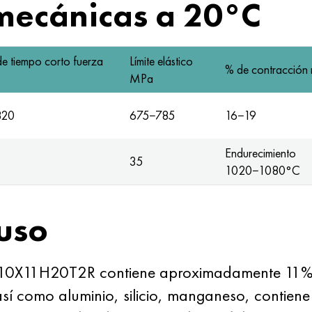
mecánicas a 20°С
 de tiempo corto fuerza
Límite elástico
% de contracción r
MPa
820
675−785
16−19
Endurecimiento
35
1020−1080°С
 uso
e 10X11H20T2R contiene aproximadamente 11%
así como aluminio, silicio, manganeso, contien