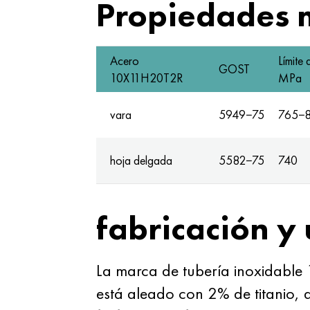
Propiedades 
Acero
Límite
GOST
10X11H20T2R
MPa
vara
5949−75
765−
hoja delgada
5582−75
740
fabricación y
La marca de tubería inoxidabl
está aleado con 2% de titanio, 