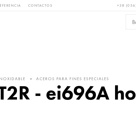
EFERENCIA
CONTACTOS
+38 (056
Raro y
Bronce, cobre,
Metale
refractario
latón
ferroso
INOXIDABLE
ACEROS PARA FINES ESPECIALES
R - ei696A hoj