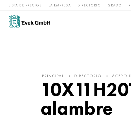
LISTA DE PRECIOS
LA EMPRESA
DIRECTORIO
GRADO
R
Aleaciones de
acero
Titanio
níquel
inoxidable
PRINCIPAL
DIRECTORIO
ACERO 
10X11H20T2
alambre