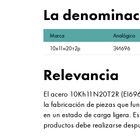
La denominaci
Marca
Analógico
10х11н20т2р
ЭИ696
Relevancia
El acero 10Kh11N20T2R (EI696A-v
la fabricación de piezas que 
en un estado de carga ligera. Es
productos debe realizarse despu