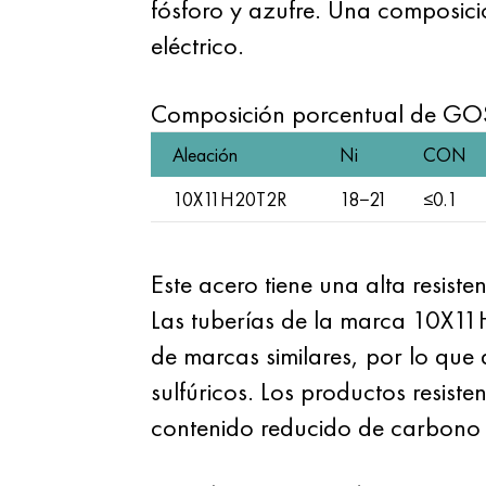
fósforo y azufre. Una composició
eléctrico.
Composición porcentual de G
Aleación
Ni
CON
10X11H20T2R
18−21
≤0.1
Este acero tiene una alta resiste
Las tuberías de la marca 10X11
de marcas similares, por lo que 
sulfúricos. Los productos resis
contenido reducido de carbono 