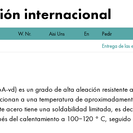
ón internacional
W. Nr.
Aisi Uns
En
Pedir
Entrega de las e
d) es un grado de alta aleación resistente al 
funcionan a una temperatura de aproximadame
te acero tiene una soldabilidad limitada, es dec
és del calentamiento a 100−120 ° C, seguido d