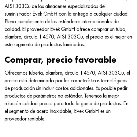
Nimónico 90
tubo de precisión
H70MFV
AM-350 - ams 5548
45Х14Н14В2М
ac35g2, 36smnpb14, 1.0765
AISI 303Cu de los almacenes especializados del
suministrador Evek GmbH con la entrega a cualquier ciudad.
Nimónico 263
AM-355 - ams 5547
50X14MF
38x2n2ma, 34CrNiMo6, 40NiCrMo7
Pleno cumplimiento de los estándares internacionales de
calidad. El proveedor Evek GmbH ofrece comprar un tubo,
Haynes 25
Custom 450® - uns S45000
65X13
40hn2ma, 34CrNiMo4, 36hnm
alambre, círculo 1.4570, AISI 303Cu, el precio es el mejor en
este segmento de productos laminados.
Haynes 188
Ascoloy griego 418
90X18MF
38hs, 37hs
Comprar, precio favorable
Haynes 230
Tubería resistente a la corrosión
95X18
38XA, 37Cr4, AISI 5135
Ofrecemos tubería, alambre, círculo 1.4570, AISI 303Cu, el
Hastelloy b2
38HN3MFA, 35nicrmov12-5
precio está determinado por las características tecnológicas
de producción sin incluir costos adicionales. Es posible pedir
Hastelloy b3
40G, 40Mn4, AISI 1035
productos de parámetros no estándar. Tenemos la mejor
relación calidad-precio para toda la gama de productos. En
hastelloy c4
38XM, 42CrMo4, AISI 1.7225
el segmento de acero inoxidable, Evek GmbH es un
proveedor rentable.
hastelloy c22
40ХН, 36NiCr6, AISI 3135