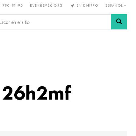
) 790-91-90
EVEK@EVEK.ORG
EN DNIPRO
ESPAÑOL
s no
Aleación de
Mallas y
s
acero
conexiones
 26h2mf