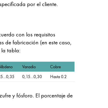
pecificada por el cliente.
cuerdo con los requisitos
 de fabricación (en este caso,
la tabla:
libdeno
Vanadio
Cobre
25…0,35
0,15…0,30
Hasta 0.2
fre y fósforo. El porcentaje de