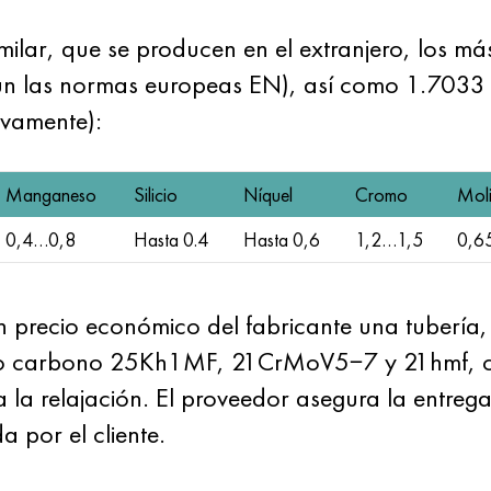
imilar, que se producen en el extranjero, los 
 las normas europeas EN), así como 1.7033 
ivamente):
Manganeso
Silicio
Níquel
Cromo
Mol
0,4…0,8
Hasta 0.4
Hasta 0,6
1,2…1,5
0,6
recio económico del fabricante una tubería, u
dio carbono 25Kh1MF, 21CrMoV5−7 y 21hmf, c
a a la relajación. El proveedor asegura la entr
a por el cliente.