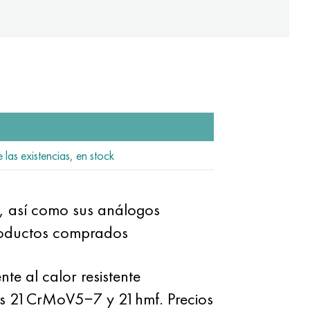
 las existencias, en stock
, así como sus análogos
productos comprados
te al calor resistente
ros 21CrMoV5−7 y 21hmf. Precios