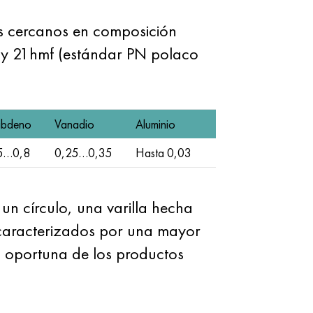
más cercanos en composición
y 21hmf (estándar PN polaco
ibdeno
Vanadio
Aluminio
5…0,8
0,25…0,35
Hasta 0,03
n círculo, una varilla hecha
aracterizados por una mayor
ega oportuna de los productos