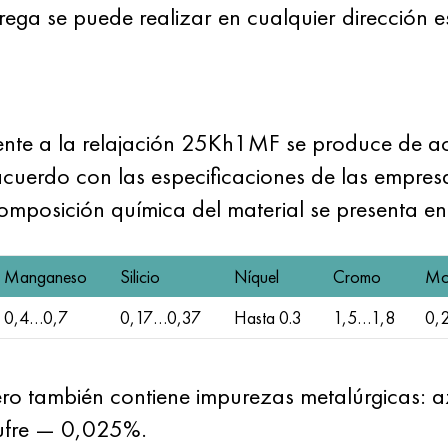
rega se puede realizar en cualquier dirección es
istente a la relajación 25Kh1MF se produce de a
erdo con las especificaciones de las empresas
omposición química del material se presenta en 
Manganeso
Silicio
Níquel
Cromo
Mo
0,4…0,7
0,17…0,37
Hasta 0.3
1,5…1,8
0,
o también contiene impurezas metalúrgicas: azu
zufre — 0,025%.