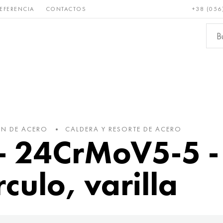
EFERENCIA
CONTACTOS
+38 (056
Raro y
Bronce, cobre,
Metale
refractario
latón
ferroso
ÓN DE ACERO
CALDERA Y RESORTE DE ACERO
 24CrMoV5-5 -
rculo, varilla