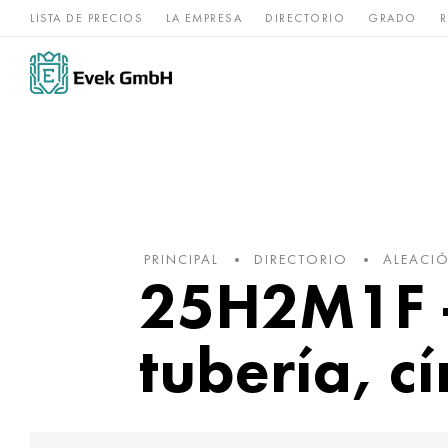
LISTA DE PRECIOS
LA EMPRESA
DIRECTORIO
GRADO
R
Aleaciones de
acero
Titanio
níquel
inoxidable
PRINCIPAL
DIRECTORIO
ALEACI
25H2M1F -
tubería, cí