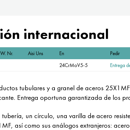
ón internacional
W. Nr.
Aisi Uns
En
Pedir
24CrMoV5-5
Entrega de
uctos tubulares y a granel de aceros 25X1MF
ricante. Entrega oportuna garantizada de los 
ería, un círculo, una varilla de acero resisten
X1MF, así como sus análogos extranjeros: ace