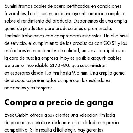
Nimónico 90
tubo de precisión
H70MFV
AM-350 - ams 5548
45Х14Н14В2М
ac35g2, 36smnpb14, 1.0765
Suministramos cables de acero certificados en condiciones
favorables. La documentación incluye información completa
Nimónico 263
AM-355 - ams 5547
50X14MF
38x2n2ma, 34CrNiMo6, 40NiCrMo7
sobre el rendimiento del producto. Disponemos de una amplia
gama de productos para producciones a gran escala.
Haynes 25
Custom 450® - uns S45000
65X13
40hn2ma, 34CrNiMo4, 36hnm
También trabajamos con compradores minoristas. Un alto nivel
de servicio, el cumplimiento de los productos con GOST y los
Haynes 188
Ascoloy griego 418
90X18MF
38hs, 37hs
estándares internacionales de calidad, un servicio rápido son
la cara de nuestra empresa. Hoy es posible adquirir
cables
Haynes 230
Tubería resistente a la corrosión
95X18
38XA, 37Cr4, AISI 5135
de acero inoxidable 2172−80
, que se suministran
en espesores desde 1,6 mm hasta 9,6 mm. Una amplia gama
Hastelloy b2
38HN3MFA, 35nicrmov12-5
de productos presentados cumple con los estándares
nacionales y extranjeros.
Hastelloy b3
40G, 40Mn4, AISI 1035
Compra a precio de ganga
hastelloy c4
38XM, 42CrMo4, AISI 1.7225
Evek GmbH ofrece a sus clientes una selección ilimitada
hastelloy c22
40ХН, 36NiCr6, AISI 3135
de productos metálicos de la más alta calidad a un precio
competitivo. Si le resulta difícil elegir, hay gerentes