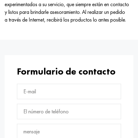
Hastelloy C-276
40XFA, 1.7223, AISI 4142
experimentados a su servicio, que siempre están en contacto
y listos para brindarle asesoramiento. Al realizar un pedido
Hastelloy C2000
45X, 45h, 1.7035
a través de Internet, recibirá los productos lo antes posible.
Hastelloy 3
45HN2MFA, k2425, 45hnmf
Hastelloy x
A40G, 44smn28, 1.0762, 46s20
udimet 500
Formulario de contacto
udimet 720