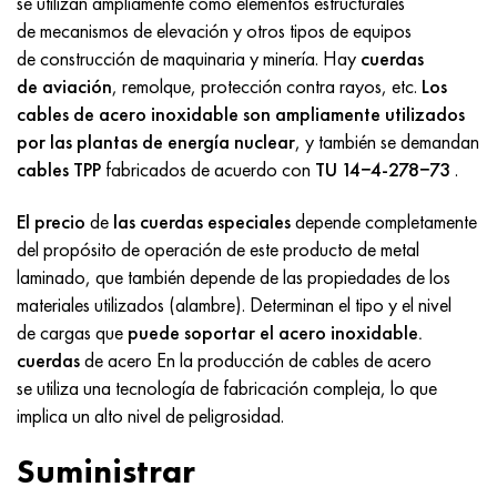
se utilizan ampliamente como elementos estructurales
MP159
56DGNH
HN73MBTYu
5B
1.4567 - AISI 304Cu
15X16H2AM
30X, AISI 5130, 30h
de mecanismos de elevación y otros tipos de equipos
de construcción de maquinaria y minería. Hay
cuerdas
multimetro n155
68NKhVKTYu
XN70YU
TL5
1.4570-aisi303Cu
18X11MNFB
30hgs, 30hgs
de aviación
, remolque, protección contra rayos, etc.
Los
cables de acero inoxidable son ampliamente utilizados
Nicrofer 5923 hMo
79NM, Lupa 7904
HN75MBTYu
A LAS 6
1.4574 - Aleación PH 15-7 Mo®
18X12VMBFR
30hgsa, 30hgsa
por las plantas de energía nuclear
, y también se demandan
cables TPP
fabricados de acuerdo con
TU 14−4-278−73
.
Nicrofer 6030
80NM
XN75TBYu
TS-6
1.4580 - AISI 316Cb
20X12VNMF
30hgsn2a, 30hgsna
El precio
de
las cuerdas especiales
depende completamente
Nitronik 40
80NMV-VI
XN77TYu
14 titanio
1.4597 - AISI 204Cu
20Х3FMI
30xn2ma, 30CrNiMo8
del propósito de operación de este producto de metal
laminado, que también depende de las propiedades de los
Nitronik 50
80NHS
XN77TYUR
SP-17
Aleación 28 - 1.4563
21NKMT
30хн3а, 31nicr14
materiales utilizados (alambre). Determinan el tipo y el nivel
de cargas que
puede soportar el acero inoxidable.
Nitrónico 60
81HMA
ХН78Т
40 titanio
Aleación 31 - 1.4562
37X12N8G8MFB
34khn3ma, 36NiCrMo16, 35NiCrMo16
cuerdas
de acero En la producción de cables de acero
se utiliza una tecnología de fabricación compleja, lo que
Nitronik 75
Tipos de aleaciones de precisión
HN80TBY
Aleación 254smo® - 1.4547
40X10X2M
35hgs, 35hgs
implica un alto nivel de peligrosidad.
Nimonic 80a
termobimetales
N65M, EP982
Aleación 926 - 1.4529
40Х9С2
35hgsa, 35hgsa
Suministrar