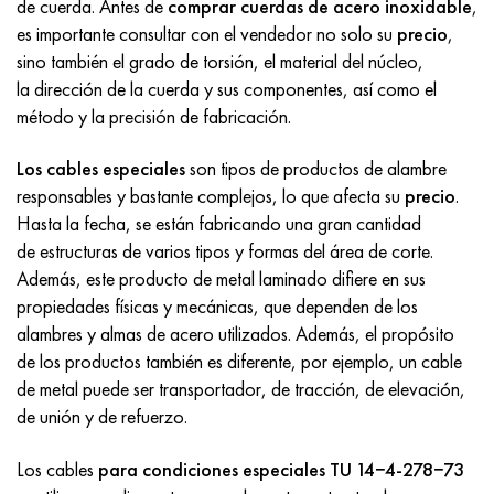
de cuerda. Antes de
comprar cuerdas de acero inoxidable
,
Incotherm
47ND
HN62VMYUT
VT-35
1.4466 - AISI 310MoLn
10X17H13M3T
2,0872, CuNi10Fe1Mn, Cw352h
latón rojo
45G2, 45g2, AISI 1144
Р6М5, 1.3343, hs6-5-2, sw7m
es importante consultar con el vendedor no solo su
precio
,
sino también el grado de torsión, el material del núcleo,
incotest
47НХР
HN62MVKYU
PT-1M
Aleación Al6xn
10X18N18Yu4D
Bronce aluminio silicio
C84400, CuSn2ZnPb
Aleación de acero estructural
Р6М5К5, 1.3243, hs6-5-2-5
la dirección de la cuerda y sus componentes, así como el
método y la precisión de fabricación.
Jette M152
49KF
HN63MB
PT-3V
15-7Ph® - 1.4532
11X11N2V2MF
CW301G, C64200
C83600, CuSn5ZnPb
10g2, 10g2, AISI 1513
R6M5F3, 1.3344, hs6-5-3
Los cables especiales
son tipos de productos de alambre
Cobalto 6B
49K2F, 49K2FA-VI
XN65VM
PT-7M
PH 13-8 meses - 1.4534
12Х18Н9Т
bronce de silicio
12X2H4A, 15NiCr13, 1.5752
9М4К8,1.3207
responsables y bastante complejos, lo que afecta su
precio
.
Hasta la fecha, se están fabricando una gran cantidad
maraging 250
Aleación 50N
KhN65VMTYu
2B
1.4542 - 17-4Ph®
13X11N2V2MF
C65500, CuAl11Fe3
AC14, 11SMnPb30
R12F3, 1.3318, sw12
de estructuras de varios tipos y formas del área de corte.
Además, este producto de metal laminado difiere en sus
René 41
Aleación 50NP
KhN67MVTYu
SPT-2 sv
Custom 455® - 1.4543 - uns s45500
15x11mf
C65620, CuSi3Fe2Zn3
20G, 20mn5
P18, 1,3355, hs18-0-1, sw18
propiedades físicas y mecánicas, que dependen de los
alambres y almas de acero utilizados. Además, el propósito
Maraging 300
50NHS
KhN68VKTYU
A LAS 3
1.4545 - 15-5Ph®
15х12vnmf
C65100, CuSi1.5
20XH3A, AISI 4320, 20hn3a
Acero carbono
de los productos también es diferente, por ejemplo, un cable
de metal puede ser transportador, de tracción, de elevación,
Maraging 350
Aleación 52N
KhN68VMTYUK-vd
3M
1.4548 - 17-4Ph®
15Х12Н2MVFAB
Bronce estaño-plomo
20HM, 24CrMo5, 20hm
10,1.1645, C105W1
de unión y de refuerzo.
MP35N
52K12F
KhN70VMTYu
TL3
1.4550 - AISI 347
15X16K5N2MVFAB
c92200, CuSn6Zn4Pb2
25KhGM, 20CrMo5, 1.7264
11G12, 110G13L, X120Mn12
Los cables
para condiciones especiales TU 14−4-278−73