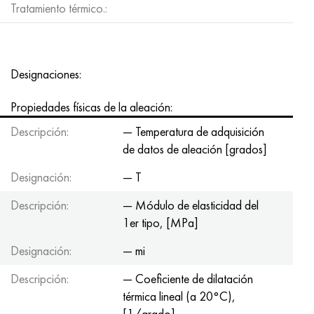
Tratamiento térmico.:
Hastelloy C-276
40XFA, 1.7223, AISI 4142
Hastelloy C2000
45X, 45h, 1.7035
Designaciones:
Hastelloy 3
45HN2MFA, k2425, 45hnmf
Propiedades físicas de la aleación:
Hastelloy x
A40G, 44smn28, 1.0762, 46s20
Descripción:
— Temperatura de adquisición
udimet 500
de datos de aleación [grados]
Designación:
— T
udimet 720
Descripción:
— Módulo de elasticidad del
1er tipo, [MPa]
Designación:
— mi
Descripción:
— Coeficiente de dilatación
térmica lineal (a 20°С),
[1/grado]