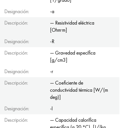
Designación:
-a
Descripción:
— Resistividad eléctrica
[Ohm·m]
Designación:
-R
Descripción:
— Gravedad específica
[g/cm3]
Designación:
-r
Descripción:
— Coeficiente de
conductividad térmica [W/(m
deg)]
Designación:
-l
Descripción:
— Capacidad calorífica
específica (a 20 °C), [J/(kg