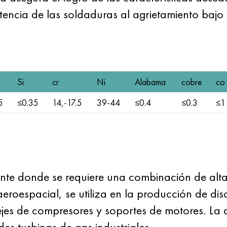
tencia de las soldaduras al agrietamiento bajo 
Si
cr
Ni
Alabama
cobre
co
5
≤0.35
14,-17.5
39-44
≤0.4
≤0.3
≤1
 donde se requiere una combinación de alta 
aeroespacial, se utiliza en la producción de dis
ejes de compresores y soportes de motores. La al
es turbinas de gas industriales.