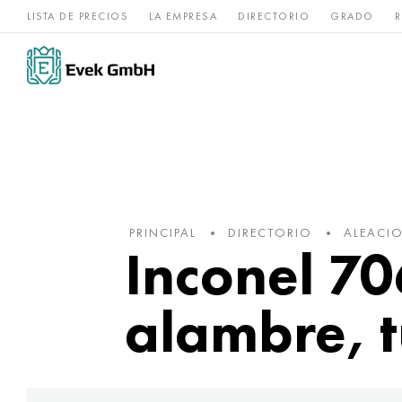
LISTA DE PRECIOS
LA EMPRESA
DIRECTORIO
GRADO
R
Aleaciones de
acero
Titanio
níquel
inoxidable
PRINCIPAL
DIRECTORIO
ALEACIO
Inconel 70
alambre, 