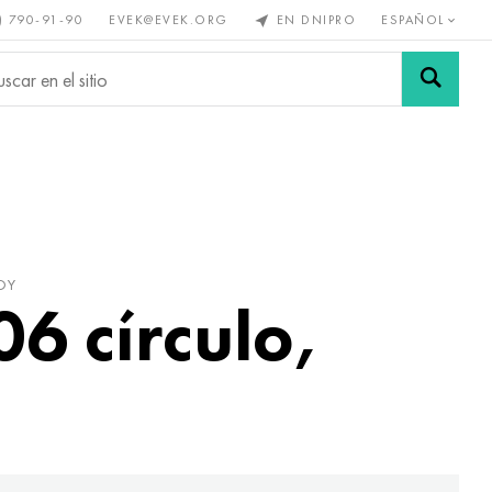
) 790-91-90
EVEK@EVEK.ORG
EN DNIPRO
ESPAÑOL
s no
Aleación de
Mallas y
s
acero
conexiones
OY
6 círculo,