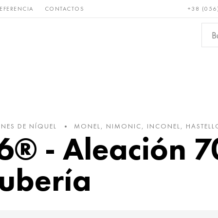
EFERENCIA
CONTACTOS
+38 (056
Raro y
Bronce, cobre,
Metale
refractario
latón
ferroso
NES DE NÍQUEL
MONEL, NIMONIC, INCONEL, HASTELL
6® - Aleación 70
tubería