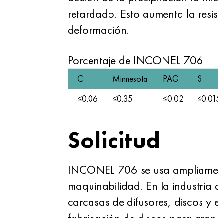
retardado. Esto aumenta la resis
deformación.
Porcentaje de INCONEL 706
C
Minnesota
PAG
S
≤0.06
≤0.35
≤0.02
≤0.01
Solicitud
INCONEL 706 se usa ampliamente
maquinabilidad. En la industria 
carcasas de difusores, discos y 
fabricación de discos para grand