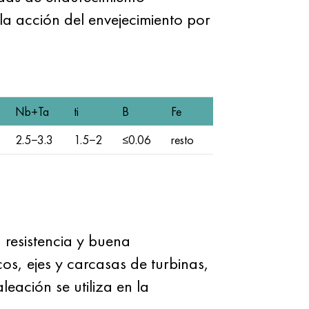
la acción del envejecimiento por
Nb+Ta
ti
B
Fe
2.5−3.3
1.5−2
≤0.06
resto
resistencia y buena
cos, ejes y carcasas de turbinas,
eación se utiliza en la