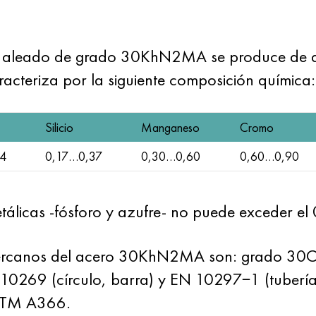
ero aleado de grado 30KhN2MA se produce de ac
cteriza por la siguiente composición química:
Silicio
Manganeso
Cromo
4
0,17…0,37
0,30…0,60
0,60…0,90
tálicas -fósforo y azufre- no puede exceder e
 cercanos del acero 30KhN2MA son: grado 30
10269 (círculo, barra) y EN 10297−1 (tubería
ASTM A366.