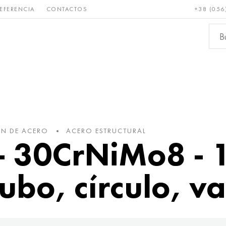
EFERENCIA
CONTACTOS
+38 (056
Raro y
Bronce, cobre,
Metale
refractario
latón
ferroso
ÓN DE ACERO
ACERO ESTRUCTURAL
 30CrNiMo8 - 1
ubo, círculo, va