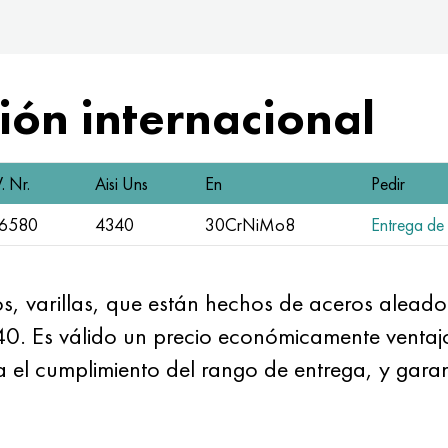
ón internacional
. Nr.
Aisi Uns
En
Pedir
.6580
4340
30CrNiMo8
Entrega de 
s, varillas, que están hechos de aceros alea
 Es válido un precio económicamente ventajo
 el cumplimiento del rango de entrega, y garan