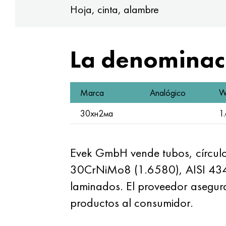
Hoja, cinta, alambre
La denominaci
Marca
Analógico
W
30хн2ма
1
Evek GmbH vende tubos, círculo
30CrNiMo8 (1.6580), AISI 4340.
laminados. El proveedor asegura
productos al consumidor.