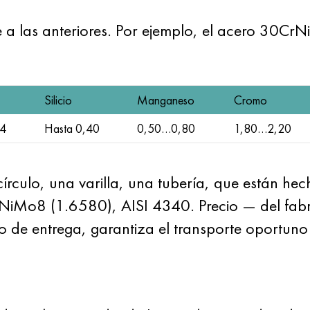
 a las anteriores. Por ejemplo, el acero 30CrN
Silicio
Manganeso
Cromo
4
Hasta 0,40
0,50…0,80
1,80…2,20
culo, una varilla, una tubería, que están hec
Mo8 (1.6580), AISI 4340. Precio — del fabri
go de entrega, garantiza el transporte oportuno 