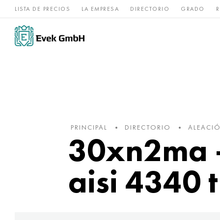
LISTA DE PRECIOS
LA EMPRESA
DIRECTORIO
GRADO
R
Aleaciones de
acero
Titanio
níquel
inoxidable
PRINCIPAL
DIRECTORIO
ALEACI
30xn2ma -
aisi 4340 t