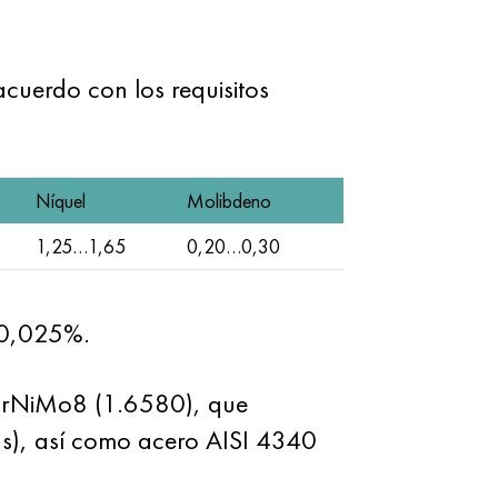
uerdo con los requisitos
Níquel
Molibdeno
1,25…1,65
0,20…0,30
l 0,025%.
CrNiMo8 (1.6580), que
s), así como acero AISI 4340