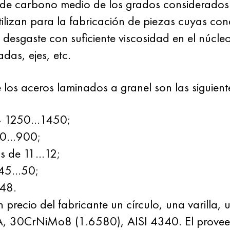
l de carbono medio de los grados considerados
tilizan para la fabricación de piezas cuyas con
l desgaste con suficiente viscosidad en el núcle
das, ejes, etc.
 los aceros laminados a granel son las siguient
a — 1250…1450;
750…900;
os de 11…12;
— 45…50;
248.
recio del fabricante un círculo, una varilla, 
, 30CrNiMo8 (1.6580), AISI 4340. El proveed