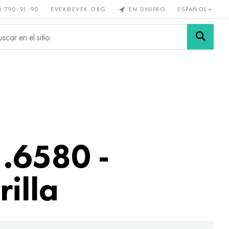
) 790-91-90
EVEK@EVEK.ORG
EN DNIPRO
ESPAÑOL
s no
Aleación de
Mallas y
s
acero
conexiones
.6580 -
rilla