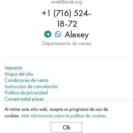
evek@evek.org
+1 (716) 524-
18-72
Alexey
Departamento de ventas
Imprenta
Mapa del sitio
Condiciones de venta
Instrucción de cancelación
Política de privacidad
Current metal prices
Al visitar este sitio web, acepta un programa de uso de
© 2007–2026 «Evek GmbH»
cookies.
Más información sobre la política de cookies
.
El uso de los materiales de la web sin enlaces directos para el
hotel.
Ok