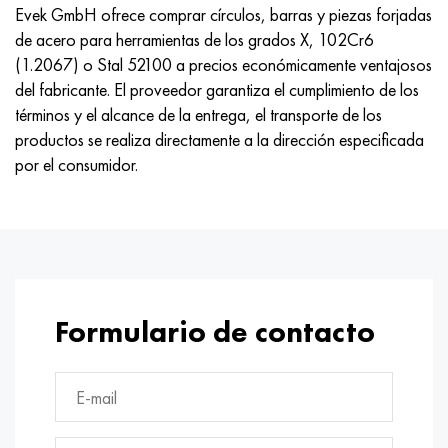
Nimónico 90
tubo de precisión
H70MFV
AM-350 - ams 5548
45Х14Н14В2М
ac35g2, 36smnpb14, 1.0765
Evek GmbH ofrece comprar círculos, barras y piezas forjadas
de acero para herramientas de los grados X, 102Cr6
Nimónico 263
AM-355 - ams 5547
50X14MF
38x2n2ma, 34CrNiMo6, 40NiCrMo7
(1.2067) o Stal 52100 a precios económicamente ventajosos
del fabricante. El proveedor garantiza el cumplimiento de los
Haynes 25
Custom 450® - uns S45000
65X13
40hn2ma, 34CrNiMo4, 36hnm
términos y el alcance de la entrega, el transporte de los
productos se realiza directamente a la dirección especificada
Haynes 188
Ascoloy griego 418
90X18MF
38hs, 37hs
por el consumidor.
Haynes 230
Tubería resistente a la corrosión
95X18
38XA, 37Cr4, AISI 5135
Hastelloy b2
38HN3MFA, 35nicrmov12-5
Hastelloy b3
40G, 40Mn4, AISI 1035
Formulario de contacto
hastelloy c4
38XM, 42CrMo4, AISI 1.7225
hastelloy c22
40ХН, 36NiCr6, AISI 3135