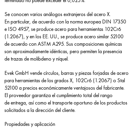
terminado no puede exceder el 0,025%.
Incotherm
47ND
HN62VMYUT
VT-35
1.4466 - AISI 310MoLn
10X17H13M3T
2,0872, CuNi10Fe1Mn, Cw352h
latón rojo
45G2, 45g2, AISI 1144
Р6М5, 1.3343, hs6-5-2, sw7m
Se conocen varios análogos extranjeros del acero X.
incotest
47НХР
HN62MVKYU
PT-1M
Aleación Al6xn
10X18N18Yu4D
Bronce aluminio silicio
C84400, CuSn2ZnPb
Aleación de acero estructural
Р6М5К5, 1.3243, hs6-5-2-5
En particular, de acuerdo con la norma europea DIN 17350
e ISO 4957, se produce acero para herramientas 102Cr6
Jette M152
49KF
HN63MB
PT-3V
15-7Ph® - 1.4532
11X11N2V2MF
CW301G, C64200
C83600, CuSn5ZnPb
10g2, 10g2, AISI 1513
R6M5F3, 1.3344, hs6-5-3
(1.2067), y en los EE. UU., se produce acero similar 52100
de acuerdo con ASTM A295. Sus composiciones químicas
Cobalto 6B
49K2F, 49K2FA-VI
XN65VM
PT-7M
PH 13-8 meses - 1.4534
12Х18Н9Т
bronce de silicio
12X2H4A, 15NiCr13, 1.5752
9М4К8,1.3207
son aproximadamente idénticas, pero permiten la presencia
de trazas de molibdeno y níquel.
maraging 250
Aleación 50N
KhN65VMTYu
2B
1.4542 - 17-4Ph®
13X11N2V2MF
C65500, CuAl11Fe3
AC14, 11SMnPb30
R12F3, 1.3318, sw12
Evek GmbH vende círculos, barras y piezas forjadas de acero
René 41
Aleación 50NP
KhN67MVTYu
SPT-2 sv
Custom 455® - 1.4543 - uns s45500
15x11mf
C65620, CuSi3Fe2Zn3
20G, 20mn5
P18, 1,3355, hs18-0-1, sw18
para herramientas de los grados X, 102Cr6 (1.2067) o Stal
52100 a precios económicamente ventajosos del fabricante.
Maraging 300
50NHS
KhN68VKTYU
A LAS 3
1.4545 - 15-5Ph®
15х12vnmf
C65100, CuSi1.5
20XH3A, AISI 4320, 20hn3a
Acero carbono
El proveedor garantiza el cumplimiento total del rango
de entrega, así como el transporte oportuno de los productos
Maraging 350
Aleación 52N
KhN68VMTYUK-vd
3M
1.4548 - 17-4Ph®
15Х12Н2MVFAB
Bronce estaño-plomo
20HM, 24CrMo5, 20hm
10,1.1645, C105W1
solicitados a la dirección del cliente.
MP35N
52K12F
KhN70VMTYu
TL3
1.4550 - AISI 347
15X16K5N2MVFAB
c92200, CuSn6Zn4Pb2
25KhGM, 20CrMo5, 1.7264
11G12, 110G13L, X120Mn12
Propiedades y aplicación