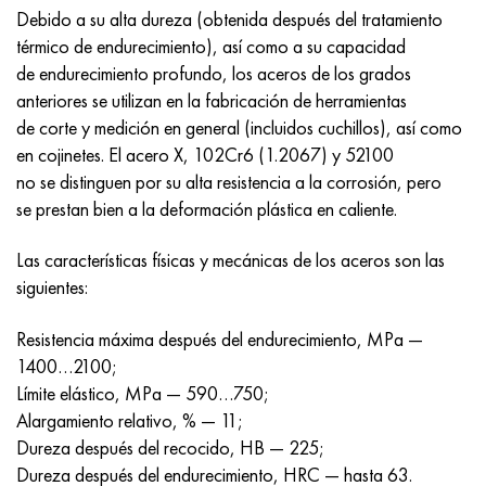
MP159
56DGNH
HN73MBTYu
5B
1.4567 - AISI 304Cu
15X16H2AM
30X, AISI 5130, 30h
Debido a su alta dureza (obtenida después del tratamiento
térmico de endurecimiento), así como a su capacidad
multimetro n155
68NKhVKTYu
XN70YU
TL5
1.4570-aisi303Cu
18X11MNFB
30hgs, 30hgs
de endurecimiento profundo, los aceros de los grados
anteriores se utilizan en la fabricación de herramientas
Nicrofer 5923 hMo
79NM, Lupa 7904
HN75MBTYu
A LAS 6
1.4574 - Aleación PH 15-7 Mo®
18X12VMBFR
30hgsa, 30hgsa
de corte y medición en general (incluidos cuchillos), así como
en cojinetes. El acero X, 102Cr6 (1.2067) y 52100
Nicrofer 6030
80NM
XN75TBYu
TS-6
1.4580 - AISI 316Cb
20X12VNMF
30hgsn2a, 30hgsna
no se distinguen por su alta resistencia a la corrosión, pero
se prestan bien a la deformación plástica en caliente.
Nitronik 40
80NMV-VI
XN77TYu
14 titanio
1.4597 - AISI 204Cu
20Х3FMI
30xn2ma, 30CrNiMo8
Las características físicas y mecánicas de los aceros son las
Nitronik 50
80NHS
XN77TYUR
SP-17
Aleación 28 - 1.4563
21NKMT
30хн3а, 31nicr14
siguientes:
Nitrónico 60
81HMA
ХН78Т
40 titanio
Aleación 31 - 1.4562
37X12N8G8MFB
34khn3ma, 36NiCrMo16, 35NiCrMo16
Resistencia máxima después del endurecimiento, MPa —
1400…2100;
Nitronik 75
Tipos de aleaciones de precisión
HN80TBY
Aleación 254smo® - 1.4547
40X10X2M
35hgs, 35hgs
Límite elástico, MPa — 590…750;
Alargamiento relativo, % — 11;
Nimonic 80a
termobimetales
N65M, EP982
Aleación 926 - 1.4529
40Х9С2
35hgsa, 35hgsa
Dureza después del recocido, HB — 225;
Dureza después del endurecimiento, HRC — hasta 63.