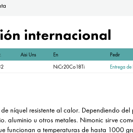
nta
ón internacional
.
Aisi Uns
En
Pedir
32
NiCr20Co18Ti
Entrega de l
e níquel resistente al calor. Dependiendo del 
io. aluminio u otros metales. Nimonic sirve co
r que funcionan a temperaturas de hasta 1000 gr