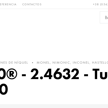
EFERENCIA
CONTACTOS
+38 (056
Raro y
Bronce, cobre,
Metale
refractario
latón
ferroso
NES DE NÍQUEL
MONEL, NIMONIC, INCONEL, HASTELL
® - 2.4632 - T
90