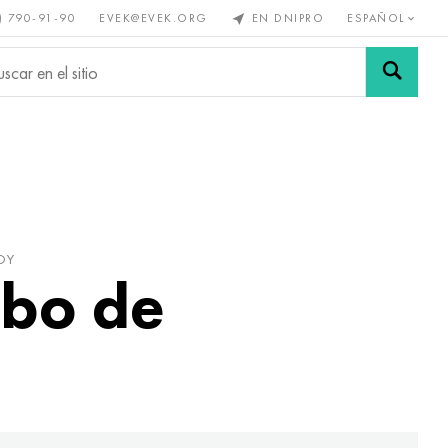
) 790-91-90
EVEK@EVEK.ORG
EN DNIPRO
ESPAÑOL
s no
Aleación de
Mallas y
s
acero
conexiones
OY
ubo de