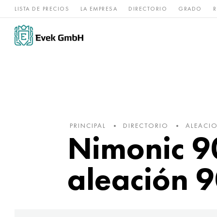
LISTA DE PRECIOS
LA EMPRESA
DIRECTORIO
GRADO
R
Aleaciones de
acero
Titanio
níquel
inoxidable
PRINCIPAL
DIRECTORIO
ALEACIO
Nimonic 90
aleación 