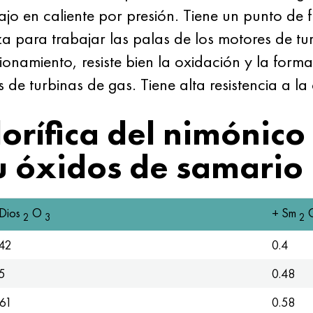
bajo en caliente por presión. Tiene un punto d
za para trabajar las palas de los motores de tu
onamiento, resiste bien la oxidación y la form
e turbinas de gas. Tiene alta resistencia a la c
orífica del nimónico 
u óxidos de samario
 Dios
O
+ Sm
2
3
2
42
0.4
5
0.48
,61
0.58