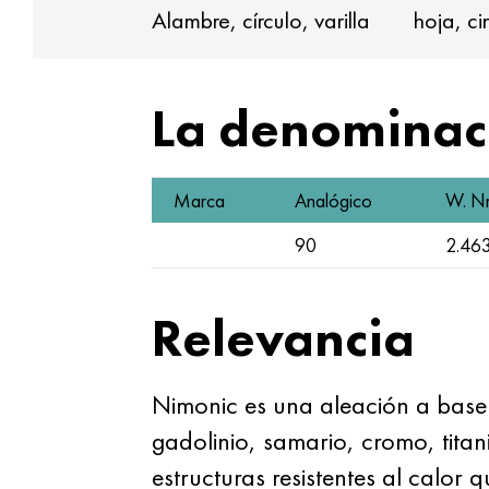
Alambre, círculo, varilla
hoja, ci
La denominaci
Marca
Analógico
W. Nr
90
2.46
Relevancia
Nimonic es una aleación a base d
gadolinio, samario, cromo, titan
estructuras resistentes al calo