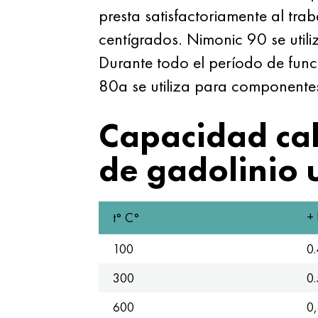
presta satisfactoriamente al tra
centígrados. Nimonic 90 se utili
Durante todo el período de funci
80a se utiliza para componentes d
Capacidad cal
de gadolinio 
+
t° С°
100
0.
300
0.
600
0