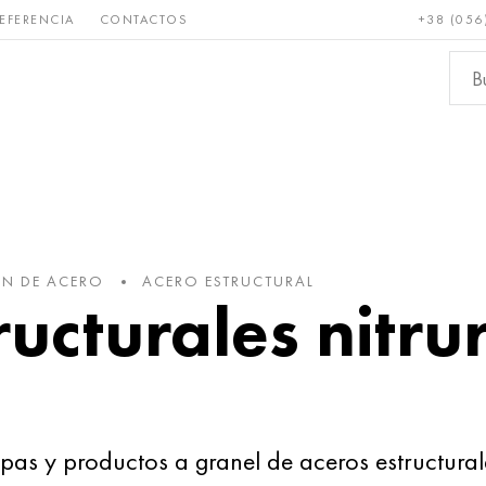
EFERENCIA
CONTACTOS
+38 (056
Raro y
Bronce, cobre,
Metale
refractario
latón
ferroso
ÓN DE ACERO
ACERO ESTRUCTURAL
ructurales nitr
 y productos a granel de aceros estructurales