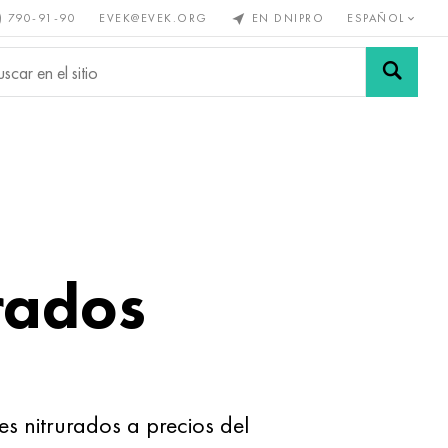
) 790-91-90
EVEK@EVEK.ORG
EN DNIPRO
ESPAÑOL
s no
Aleación de
Mallas y
s
acero
conexiones
urados
 nitrurados a precios del