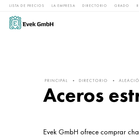
LISTA DE PRECIOS
LA EMPRESA
DIRECTORIO
GRADO
R
Aleaciones de
acero
Titanio
níquel
inoxidable
PRINCIPAL
DIRECTORIO
ALEACI
Aceros est
Evek GmbH ofrece comprar chapas